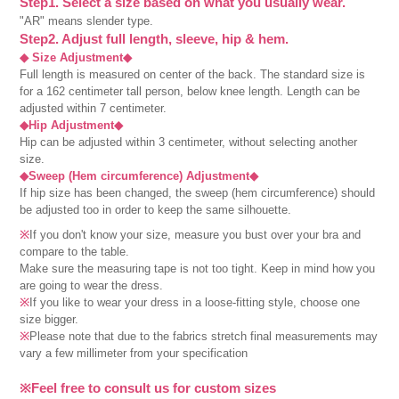
Step1. Select a size based on what you usually wear.
"AR" means slender type.
Step2. Adjust full length, sleeve, hip & hem.
◆ Size Adjustment◆
Full length is measured on center of the back. The standard size is
for a 162 centimeter tall person, below knee length. Length can be
adjusted within 7 centimeter.
◆Hip Adjustment◆
Hip can be adjusted within 3 centimeter, without selecting another
size.
◆Sweep (Hem circumference) Adjustment◆
If hip size has been changed, the sweep (hem circumference) should
be adjusted too in order to keep the same silhouette.
※
If you don't know your size, measure you bust over your bra and
compare to the table.
Make sure the measuring tape is not too tight. Keep in mind how you
are going to wear the dress.
※
If you like to wear your dress in a loose-fitting style, choose one
size bigger.
※
Please note that due to the fabrics stretch final measurements may
vary a few millimeter from your specification
※Feel free to consult us for custom sizes