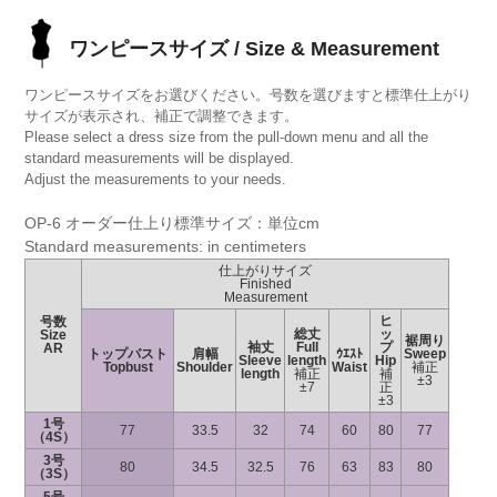
ワンピースサイズ / Size & Measurement
ワンピースサイズをお選びください。号数を選びますと標準仕上がり
サイズが表示され、補正で調整できます。
Please select a dress size from the pull-down menu and all the
standard measurements will be displayed.
Adjust the measurements to your needs.
OP-6 オーダー仕上り標準サイズ：単位cm
Standard measurements: in centimeters
仕上がりサイズ
Finished
Measurement
ヒ
号数
総丈
ッ
Size
裾周り
袖丈
Full
プ
AR
トップバスト
肩幅
ｳｴｽﾄ
Sweep
Sleeve
length
Hip
Topbust
Shoulder
Waist
補正
length
補正
補
±3
±7
正
±3
1号
77
33.5
32
74
60
80
77
（4S）
3号
80
34.5
32.5
76
63
83
80
（3S）