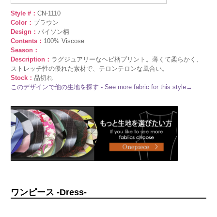
Style #：
CN-1110
Color：
ブラウン
Design：
パイソン柄
Contents：
100% Viscose
Season：
Description：
ラグジュアリーなヘビ柄プリント。薄くて柔らかく、
ストレッチ性の優れた素材で、テロンテロンな風合い。
Stock：
品切れ
このデザインで他の生地を探す - See more fabric for this style→
ワンピース -Dress-