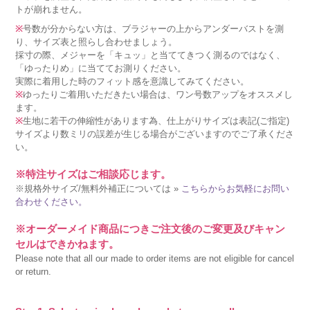
トが崩れません。
※
号数が分からない方は、ブラジャーの上からアンダーバストを測
り、サイズ表と照らし合わせましょう。
採寸の際、メジャーを「キュッ」と当ててきつく測るのではなく、
「ゆったりめ」に当ててお測りください。
実際に着用した時のフィット感を意識してみてください。
※
ゆったりご着用いただきたい場合は、ワン号数アップをオススメし
ます。
※
生地に若干の伸縮性があります為、仕上がりサイズは表記(ご指定)
サイズより数ミリの誤差が生じる場合がございますのでご了承くださ
い。
※特注サイズはご相談応じます。
※規格外サイズ/無料外補正については »
こちらからお気軽にお問い
合わせください。
※オーダーメイド商品につきご注文後のご変更及びキャン
セルはできかねます。
Please note that all our made to order items are not eligible for cancel
or return.