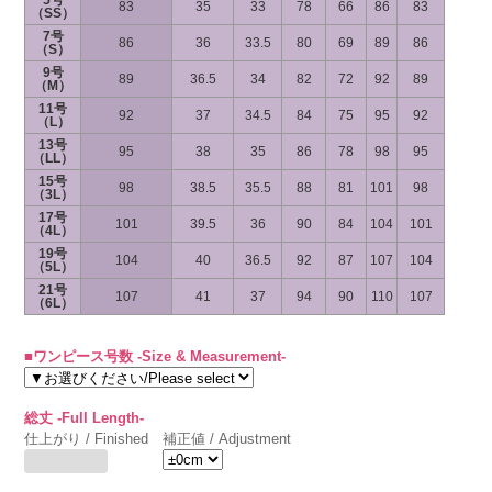
5号
83
35
33
78
66
86
83
（SS）
7号
86
36
33.5
80
69
89
86
（S）
9号
89
36.5
34
82
72
92
89
（M）
11号
92
37
34.5
84
75
95
92
（L）
13号
95
38
35
86
78
98
95
（LL）
15号
98
38.5
35.5
88
81
101
98
（3L）
17号
101
39.5
36
90
84
104
101
（4L）
19号
104
40
36.5
92
87
107
104
（5L）
21号
107
41
37
94
90
110
107
（6L）
■ワンピース号数 -Size & Measurement-
総丈 -Full Length-
仕上がり / Finished
補正値 / Adjustment