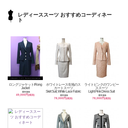
レディーススーツ おすすめコーディネー
ト
ロングジャケット/Rong
ホワイトレース生地のス
ライトピンクのワンピー
Jacket
カートスーツ
ススーツ
Skirt Suit, White Lace Fabric
Light Pink Dress Suit
通常価格
49,000円
(税別)
通常価格
通常価格
78,000円
78,000円
(税別)
(税別)