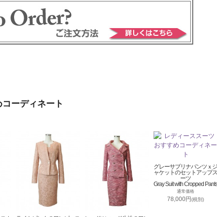
めコーディネート
グレーサブリナパンツｘ
ャケットのセットアップ
ーツ
Gray Suit with Cropped Pant
通常価格
78,000円
(税別)