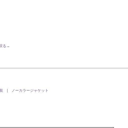
へ戻る→
一覧
|
ノーカラージャケット