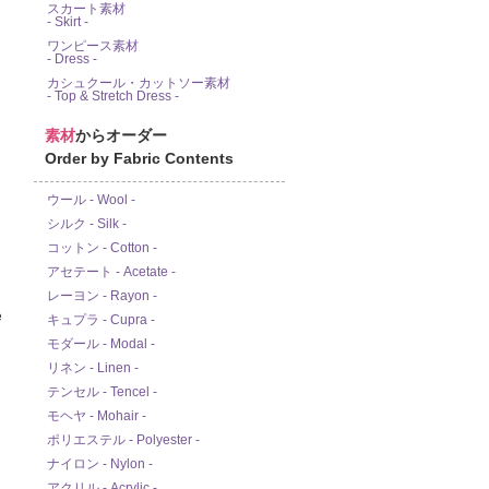
スカート素材
- Skirt -
ワンピース素材
- Dress -
カシュクール・カットソー素材
- Top & Stretch Dress -
素材
からオーダー
Order by Fabric Contents
ウール - Wool -
シルク - Silk -
コットン - Cotton -
アセテート - Acetate -
レーヨン - Rayon -
e
キュプラ - Cupra -
モダール - Modal -
リネン - Linen -
テンセル - Tencel -
モヘヤ - Mohair -
ポリエステル - Polyester -
ナイロン - Nylon -
アクリル - Acrylic -