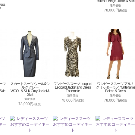
Butcher Beige Jacket & Skirt
ress
通常価格
s
78,000円
(税別)
ーマ
スカートスーツ ウール&シ
ワンピーススーツ Leopard
ワンピーススーツ アルミ
ルク グレー
Leopard Jacket and Dress
グリッターラメ / Glitterlam
kirt
WOOL & SILK Gray Jacket &
Ensemble
Bolero & Dress
Skirt
通常価格
通常価格
通常価格
78,000円
78,000円
(税別)
(税別)
78,000円
(税別)