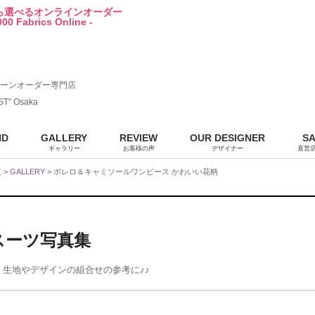
から選べるオンラインオーダー
00 Fabrics Online -
ーンオーダー専門店
ST" Osaka
ND
GALLERY
REVIEW
OUR DESIGNER
S
ギャラリー
お客様の声
デザイナー
直営
販
>
GALLERY
> ボレロ＆キャミソールワンピース かわいい花柄
りスーツ写真集
生地やデザインの組合せの参考に♪♪