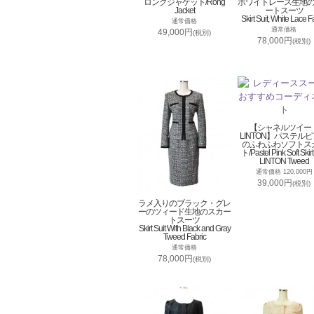
ロングジャケット/Rong
ホワイトレース生地
Jacket
ートスーツ
Skirt Suit, White Lace F
通常価格
通常価格
49,000円
(税別)
78,000円
(税別)
【シャネルツイー
LINTON】パステル
のふわふわソフトス
ト/Pastel Pink Soft Skirt
LINTON Tweed
通常価格 120,000円
39,000円
(税別)
ラメ入りのブラック・グレ
ーのツィード生地のスカー
トスーツ
Skirt Suit With Black and Gray
Tweed Fabric
通常価格
78,000円
(税別)