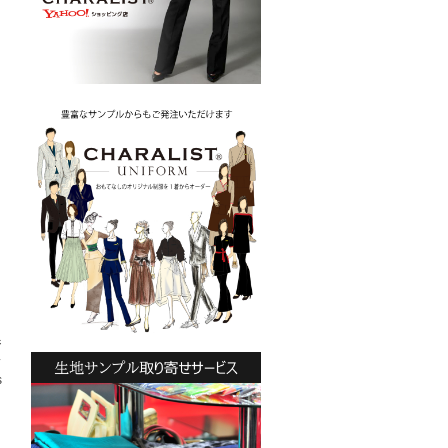
ジ
ス
s