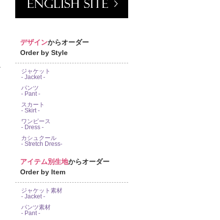
デザイン
からオーダー
Order by Style
富
ジャケット
- Jacket -
パンツ
- Pant -
スカート
- Skirt -
ワンピース
- Dress -
カシュクール
- Stretch Dress-
アイテム別生地
からオーダー
Order by Item
ジャケット素材
- Jacket -
パンツ素材
- Pant -