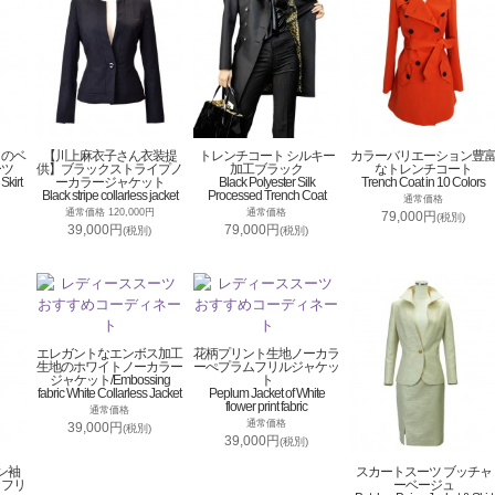
トのベ
【川上麻衣子さん衣装提
トレンチコート シルキー
カラーバリエーション豊
ーツ
供】ブラックストライプノ
加工ブラック
なトレンチコート
Skirt
ーカラージャケット
Black Polyester Silk
Trench Coat in 10 Colors
Black stripe collarless jacket
Processed Trench Coat
通常価格
通常価格 120,000円
通常価格
79,000円
(税別)
39,000円
79,000円
(税別)
(税別)
エレガントなエンボス加工
花柄プリント生地ノーカラ
生地のホワイトノーカラー
ーぺプラムフリルジャケッ
ジャケット/Embossing
ト
fabric White Collarless Jacket
Peplum Jacket of White
flower print fabric
通常価格
通常価格
39,000円
(税別)
39,000円
(税別)
ン袖
スカートスーツ ブッチャ
トフリ
ーベージュ