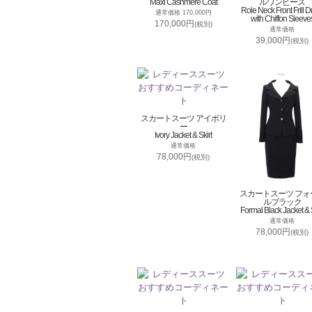
Maxi Cashmere Coat
ルワンピース
Role Neck Front Frill D
通常価格 170,000円
with Chiffon Sleeve
170,000円
(税別)
通常価格
39,000円
(税別)
スカートスーツ アイボリ
ー
Ivory Jacket & Skirt
通常価格
78,000円
(税別)
スカートスーツ フォ
ルブラック
Formal Black Jacket & S
通常価格
78,000円
(税別)