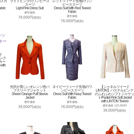
のスカ
ライトピンクのワンピース
レッドツィード生地のワン
スーツ
ピーススーツ
abric
Light Pink Dress Suit
Dress Suit With Red Tweed
Fabric
通常価格
通常価格
78,000円
(税別)
78,000円
(税別)
ド
ピンク
カー
 with
光沢が美しいオレンジ色パ
ネイビーツィード生地のワ
【シャネルツイード
フスリーブジャケット
ンピーススーツ
LINTON】パステルピンク
Sheen Orange Puff Sleeve
Dress Suit With Navy Tweed
のふわふわソフトジャケ
Jacket
Fabric
ト/Pastel Pink Soft Jacket
with LINTON Tweed
通常価格
通常価格
通常価格 120,000円
39,000円
78,000円
(税別)
(税別)
39,000円
(税別)