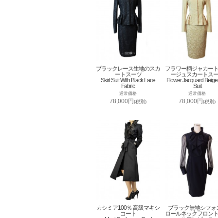
ブラックレース生地のスカ
フラワー柄ジャカー
ートスーツ
ージュスカートス
Skirt Suit With Black Lace
Flower Jacquard Beige 
Fabric
Suit
通常価格
通常価格
78,000円
78,000円
(税別)
(税別)
カシミア100％ 高級マキシ
ブラック無地シフォ
コート
ロールネックフロン