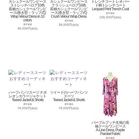
カシュクールワンピース
カシュクールワンピース
トレンチコート レオパー
ストレッチベロア10色
クラッシュベロア18色
ド柄トレンチコート
長袖カシュクールワンピ
長袖カシュクールワンピ
Leopard Print Trench Coat
ース(巻き型・ラップ式)
ース(巻き型・ラップ式)
通常価格
Wrap Velour Dress in 10
Crush Velour Wrap Dress
158,000円
(税別)
colors
通常価格
39,000円
通常価格
(税別)
39,000円
(税別)
ハーフパンツスーツ ナポ
ツイードのハーフパンツ
レオンカラージャケット
スーツ
Tweed Jacket & Shorts
Tweed Jacket & Shorts
通常価格
通常価格
78,000円
78,000円
(税別)
(税別)
パープルプッチ生地の長
袖ドールワンピース
A-Line Dress, Purple
Parolari Fabric
通常価格