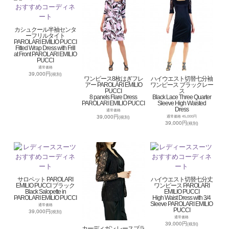
カシュクール半袖センタ
ーフリルタイト
PAROLARI EMILIO PUCCI
Fitted Wrap Dress with Frill
at Front PAROLARI EMILIO
PUCCI
通常価格
39,000円
(税別)
ワンピース8枚はぎフレ
ハイウエスト切替七分袖
アー PAROLARI EMILIO
ワンピース ブラックレー
PUCCI
ス
8 panels Flare Dress
Black Lace Three Quarter
PAROLARI EMILIO PUCCI
Sleeve High Waisted
Dress
通常価格
39,000円
通常価格 45,000円
(税別)
39,000円
(税別)
サロペット PAROLARI
ハイウエスト切替七分丈
EMILIO PUCCI ブラック
ワンピース PAROLARI
Black Salopette in
EMILIO PUCCI
PAROLARI EMILIO PUCCI
High Waist Dress with 3/4
Sleeve PAROLARI EMILIO
通常価格
PUCCI
39,000円
(税別)
通常価格
39,000円
(税別)
カーディガン レースブラ