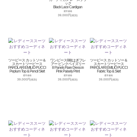
ック
Black Lace Cardigan
通常価格
39,000円
(税別)
ツーピース カットソー＆
ワンピース8枚はぎフレ
ツーピース カットソー＆
スカートツーピース
アー ピンクペイズリー
スカートツーピース
PAROLARI EMILIO PUCCI
8 Panels Flare Dress in
PAROLARI EMILIO PUCCI
Peplum Top & Pencil Skirt
Pink Paisely Print
Fabric Top & Skirt
通常価格
通常価格
通常価格
39,000円
39,000円
39,000円
(税別)
(税別)
(税別)