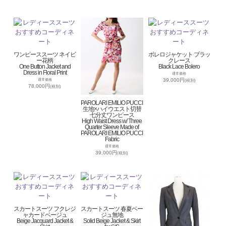
ワンピーススーツ ネイビ
ボレロジャケット ブラッ
ー花柄
クレース
One Button Jacket and
Black Lace Bolero
Dress in Floral Print
通常価格
39,000円
通常価格
(税別)
78,000円
(税別)
PAROLARI EMILIO PUCCI
生地×ハイウエスト切替
七分丈ワンピース
High Waist Dress w/ Three
Quarter Sleeve Made of
PAROLARI EMILIO PUCCI
Fabric
通常価格
39,000円
(税別)
スカートスーツ フクレジ
スカートスーツ 春夏ベー
ャカードベージュ
ジュ無地
Beige Jacquard Jacket &
Solid Beige Jacket & Skirt