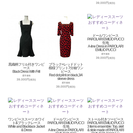
39,000円
(税別)
ドールワンピース
PAROLARI EMILIO PUCCI
生地
A-line Dress in PAROLARI
EMILIO PUCCI
通常価格
39,000円
(税別)
黒織柄フリル付きワンピ
ブラック×レッドドット
ース
模様プリント7分袖ワン
Black Dress With Frill
ピース
Red dot print on black,3/4
通常価格
sleeve dress
39,000円
(税別)
通常価格
39,000円
(税別)
ワンピーススーツ ホワイ
ドールワンピース
ストール付きツーピース
ト&ブラックレース
PAROLARI EMILIO PUCCI
PAROLARI EMILIO PUCCI
White and Blacklace Jacket
生地
3 items ensemble: Top, skirt
& Dress
A-line Dress in PAROLARI
& stole made of PAROLARI