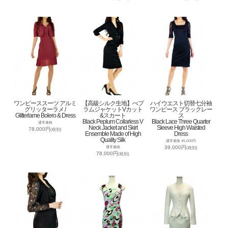
ワンピーススーツ アルミ
【高級シルク生地】ぺプ
ハイウエスト切替七分袖
グリッターラメ /
ラムジャケットVカット
ワンピース ブラックレー
Glitterlame Bolero & Dress
&スカート
ス
Black Peplum Collarless V
Black Lace Three Quarter
通常価格
Neck Jacket and Skirt
Sleeve High Waisted
78,000円
(税別)
Ensemble Made of High
Dress
Quality Silk
通常価格 45,000円
39,000円
通常価格
(税別)
78,000円
(税別)