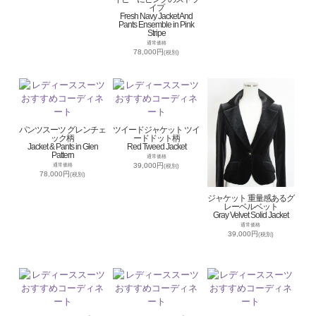
イプ
Fresh Navy Jacket And
Pants Ensemble in Pink
Stripe
通常価格
78,000円
(税別)
パンツスーツ グレンチェ
ツイードジャケット ツイ
ック柄
ードドット柄
Jacket & Pants in Glen
Red Tweed Jacket
Pattern
通常価格
39,000円
通常価格
(税別)
78,000円
(税別)
ジャケット 重量感あるグ
レーベルベット
Gray Velvet Solid Jacket
通常価格
39,000円
(税別)