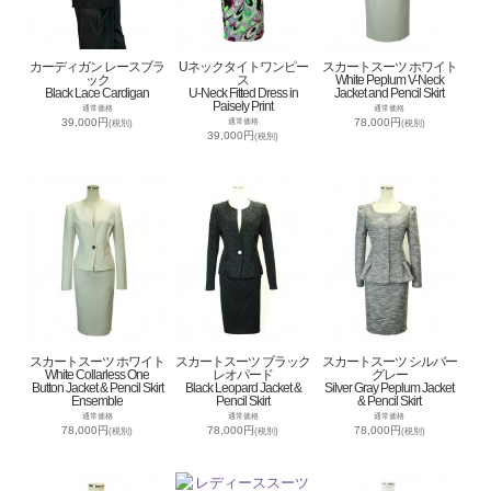
カーディガン レースブラ
Uネックタイトワンピー
スカートスーツ ホワイト
ック
ス
White Peplum V-Neck
Black Lace Cardigan
U-Neck Fitted Dress in
Jacket and Pencil Skirt
Paisely Print
通常価格
通常価格
39,000円
78,000円
通常価格
(税別)
(税別)
39,000円
(税別)
スカートスーツ ホワイト
スカートスーツ ブラック
スカートスーツ シルバー
White Collarless One
レオパード
グレー
Button Jacket & Pencil Skirt
Black Leopard Jacket &
Silver Gray Peplum Jacket
Ensemble
Pencil Skirt
& Pencil Skirt
通常価格
通常価格
通常価格
78,000円
78,000円
78,000円
(税別)
(税別)
(税別)