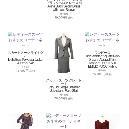
ブラックベロア レース袖
A-line Black Velour Dress
with Lace Sleeve
通常価格
39,000円
(税別)
スカートスーツ ライトグ
ワンピース
レー
High Waisted Square Neck
Light Gray Polyester Jacket
Dress in Abstract Print
& Pencil Skirt
Made of PAROLARI
EMILIO PUCCI Fabric
通常価格
78,000円
通常価格
(税別)
39,000円
(税別)
スカートスーツ グレード
ット
Gray Dot Single Breasted
Jacket and Flare Skirt
通常価格
78,000円
(税別)