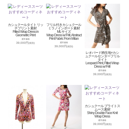
カシュクールタイト リッ
フリル付きカシュクール
チプリント素材
ミラノインポート素材
Fitted Wrap Dress in
MLサイズ
Geometric Print
Wrap Dress w/ Frill, Abstract
Print Fabric From Milan
通常価格
39,000円
通常価格
(税別)
39,000円
(税別)
レオパード柄生地×カシ
ュクールセンターフリル
タイト
Leopard Print, Fitted Wrap
Dress w/ Frill
通常価格
39,000円
(税別)
カシュクール ブライトス
ムース素材
Shiny Double Face Knit
Wrap Dress
通常価格
39,000円
(税別)