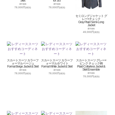
Skirt
for S/S
通常価格
通常価格
78,000円
78,000円
(税別)
(税別)
セミロングジャケット グ
レー×チェック
Gray Plaid Semi-Long
Jacket
通常価格
49,000円
(税別)
スカートスーツ カラーフ
スカートスーツ カラーフ
スカートスーツ グレー×
ォーマルベージュ
ォーマルホワイト
ピンク チェック柄
Formal Beige Jacket & Skirt
Formal White Jacket & Skirt
Plaid Collarless Jacket &
Skirt Ensemble
通常価格
通常価格
78,000円
78,000円
通常価格
(税別)
(税別)
78,000円
(税別)