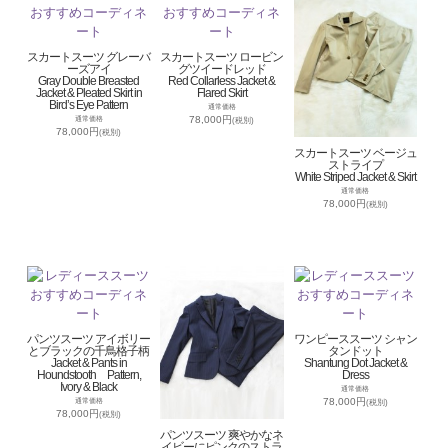
スカートスーツ グレーバ
スカートスーツ ロービン
ーズアイ
グツイードレッド
Gray Double Breasted
Red Collarless Jacket &
Jacket & Pleated Skirt in
Flared Skirt
Bird’s Eye Pattern
通常価格
78,000円
通常価格
(税別)
78,000円
(税別)
スカートスーツ ベージュ
ストライプ
White Striped Jacket & Skirt
通常価格
78,000円
(税別)
パンツスーツ アイボリー
ワンピーススーツ シャン
とブラックの千鳥格子柄
タンドット
Jacket & Pants in
Shantung Dot Jacket &
Houndstooth Pattern,
Dress
Ivory & Black
通常価格
78,000円
通常価格
(税別)
78,000円
(税別)
パンツスーツ 爽やかなネ
イビーにピンクのストラ