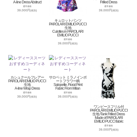
A-line Dress Abstruct
Frilled Dress
通常価格
通常価格
39,000円
39,000円
(税別)
(税別)
キュロットパンツ
PAROLARI EMILIO PUCCI
生地
Culottes in PAROLARI
EMILIO PUCCI
通常価格
39,000円
(税別)
カシュクールフレアー
サロペット ミラノインポ
PAROLARI EMILIO PUCCI
ートフラワー柄
生地
Salopette, Floral Print
A-line Wrap Dress
Fabric From Milan
通常価格
通常価格
39,000円
39,000円
(税別)
(税別)
ワンピースフリル付
PAROLARI EMILIO PUCCI
生地 /Tank Frilled Dress
Made of PAROLARI
EMILIO PUCCI fabric
通常価格
39,000円
(税別)