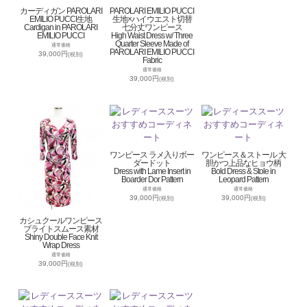
カーディガン PAROLARI
PAROLARI EMILIO PUCCI
EMILIO PUCCI生地
生地×ハイウエスト切替
Cardigan in PAROLARI
七分丈ワンピース
EMILIO PUCCI
High Waist Dress w/ Three
Quarter Sleeve Made of
通常価格
PAROLARI EMILIO PUCCI
39,000円
(税別)
Fabric
通常価格
39,000円
(税別)
ワンピース ラメ入りボー
ワンピース＆ストール 大
ダードット
胆かつ上品なヒョウ柄
Dress with Lame Insert in
Bold Dress & Stole in
Boarder Dor Pattern
Leopard Pattern
通常価格
通常価格
39,000円
39,000円
(税別)
(税別)
カシュクールワンピース
ブライトスムース素材
Shiny Double Face Knit
Wrap Dress
通常価格
39,000円
(税別)