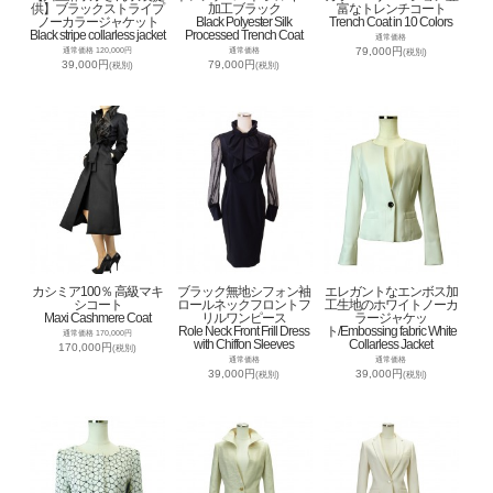
供】ブラックストライプ
加工ブラック
富なトレンチコート
ノーカラージャケット
Black Polyester Silk
Trench Coat in 10 Colors
Black stripe collarless jacket
Processed Trench Coat
通常価格
79,000円
通常価格 120,000円
通常価格
(税別)
39,000円
79,000円
(税別)
(税別)
カシミア100％ 高級マキ
ブラック無地シフォン袖
エレガントなエンボス加
シコート
ロールネックフロントフ
工生地のホワイトノーカ
Maxi Cashmere Coat
リルワンピース
ラージャケッ
Role Neck Front Frill Dress
ト/Embossing fabric White
通常価格 170,000円
with Chiffon Sleeves
Collarless Jacket
170,000円
(税別)
通常価格
通常価格
39,000円
39,000円
(税別)
(税別)