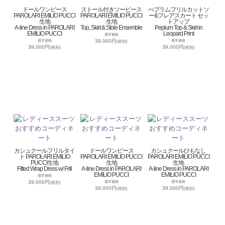
ドールワンピース
ストール付きツーピース
ぺプラムフリルカットソ
PAROLARI EMILIO PUCCI
PAROLARI EMILIO PUCCI
ー&フレアスカート セッ
生地
生地
トアップ
A-line Dress in PAROLARI
Top, Skirt & Stole Ensemble
Peplum Top & Skirt in
EMILIO PUCCI
Leopard Print
通常価格
39,000円
通常価格
通常価格
(税別)
39,000円
39,000円
(税別)
(税別)
カシュクールフリルタイ
ドールワンピース
カシュクールひもなし
ト PAROLARI EMILIO
PAROLARI EMILIO PUCCI
PAROLARI EMILIO PUCCI
PUCCI生地
生地
生地
Fitted Wrap Dress w/ Frill
A-line Dress in PAROLARI
A-line Dress in PAROLARI
EMILIO PUCCI
EMILIO PUCCI
通常価格
39,000円
通常価格
通常価格
(税別)
39,000円
39,000円
(税別)
(税別)