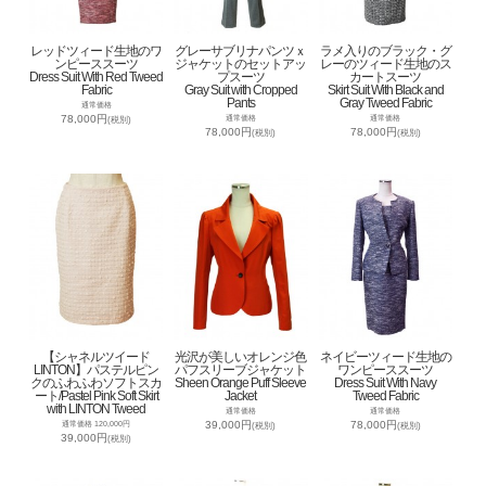
レッドツィード生地のワ
グレーサブリナパンツｘ
ラメ入りのブラック・グ
ンピーススーツ
ジャケットのセットアッ
レーのツィード生地のス
Dress Suit With Red Tweed
プスーツ
カートスーツ
Fabric
Gray Suit with Cropped
Skirt Suit With Black and
Pants
Gray Tweed Fabric
通常価格
78,000円
通常価格
通常価格
(税別)
78,000円
78,000円
(税別)
(税別)
【シャネルツイード
光沢が美しいオレンジ色
ネイビーツィード生地の
LINTON】パステルピン
パフスリーブジャケット
ワンピーススーツ
クのふわふわソフトスカ
Sheen Orange Puff Sleeve
Dress Suit With Navy
ート/Pastel Pink Soft Skirt
Jacket
Tweed Fabric
with LINTON Tweed
通常価格
通常価格
39,000円
78,000円
通常価格 120,000円
(税別)
(税別)
39,000円
(税別)