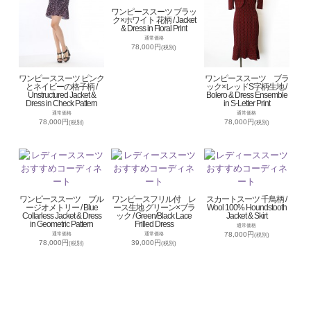
ワンピーススーツ ブラッ
ク×ホワイト 花柄 / Jacket
& Dress in Floral Print
通常価格
78,000円
(税別)
ワンピーススーツ ピンク
ワンピーススーツ ブラ
とネイビーの格子柄 /
ック×レッドS字柄生地 /
Unstructured Jacket &
Bolero & Dress Ensemble
Dress in Check Pattern
in S-Letter Print
通常価格
通常価格
78,000円
78,000円
(税別)
(税別)
ワンピーススーツ ブル
ワンピースフリル付 レ
スカートスーツ 千鳥柄 /
ージオメトリー / Blue
ース生地 グリーン×ブラ
Wool 100% Houndstooth
Collarless Jacket & Dress
ック / Green/Black Lace
Jacket & Skirt
in Geometric Pattern
Frilled Dress
通常価格
78,000円
通常価格
通常価格
(税別)
78,000円
39,000円
(税別)
(税別)