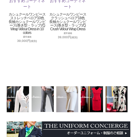
カシュクールワンピース
カシュクールワンピース
ストレッチベロア10色
クラッシュベロア18色
長袖カシュクールワンピ
長袖カシュクールワンピ
ース(巻き型・ラップ式)
ース(巻き型・ラップ式)
Wrap Velour Dress in 10
Crush Velour Wrap Dress
colors
通常価格
39,000円
通常価格
(税別)
39,000円
(税別)