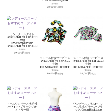
Collar & Wide-Leg Pant
通常価格
78,000円
(税別)
カシュクールタイト
PAROLARI EMILIO PUCCI
生地
Fitted Wrap Dress in
PAROLARI EMILIO PUCCI
通常価格
39,000円
(税別)
ストール付きツーピース
ストール付きツーピース
PAROLARI EMILIO PUCCI
PAROLARI EMILIO PUCCI
生地
生地
Top, Skirt & Stole Ensemble
Top, Skirt & Stole Ensemble
通常価格
通常価格
39,000円
39,000円
(税別)
(税別)
ドールワンピース 七分袖
ワンピースフリル付 レ
ホワイト×ブラック ジオ
ース生地 グリーン×ブラ
メトリー柄
ック / Green/Black Lace