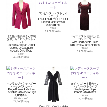
ワンピースウエストサイ
ドタック
PAROLARI EMILIO PUCCI
Draped Tank Dress In
Abstract Print
通常価格
39,000円
(税別)
【女優大地真央さん衣装
ハイウエスト切替七分丈
提供】セミロングジャケ
ワンピース
ット
Wine Red Sheath Dress
Fuchsia Cardigan Jacket
with Three Quarter Sleeves
ordered by Japanese
通常価格
celebrity Daichi Mao
39,000円
(税別)
通常価格
49,000円
(税別)
ぺプラムジャケットボー
タイトスカート後ろベン
トネック&スカート
ト グレーストライプ
Beige Boatneck Peplum
Gray Polyester Stripe
Jacket & Skirt Made of High
Pencil Skirt with Vent
Quality Silk
通常価格
39,000円
通常価格 98,000円
(税別)
78,000円
(税別)
ドールワンピース 七分袖