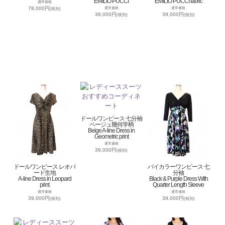
EMILIO PUCCI
EMILIO PUCCI fabric
通常価格
78,000円
通常価格
通常価格
(税別)
39,000円
39,000円
(税別)
(税別)
ドールワンピース 七分袖
ベージュ幾何学柄
Beige A-line Dress in
Geometric print
通常価格
39,000円
(税別)
ドールワンピース レオパ
バイカラーワンピース 七
ード生地
分袖
A-line Dress in Leopard
Black & Purple Dress With
print
Quarter Length Sleeve
通常価格
通常価格
39,000円
39,000円
(税別)
(税別)