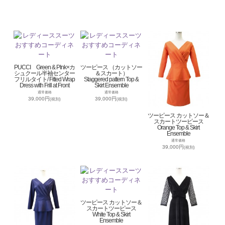
PUCCI Green & PInk×カ
ツーピース （カットソー
シュクール半袖センター
＆スカート）
フリルタイト/ Fitted Wrap
Staggered pattern Top &
Dress with Frill at Front
Skirt Ensemble
通常価格
通常価格
39,000円
39,000円
(税別)
(税別)
ツーピース カットソー＆
スカートツーピース
Orange Top & Skirt
Ensemble
通常価格
39,000円
(税別)
ツーピース カットソー＆
スカートツーピース
White Top & Skirt
Ensemble