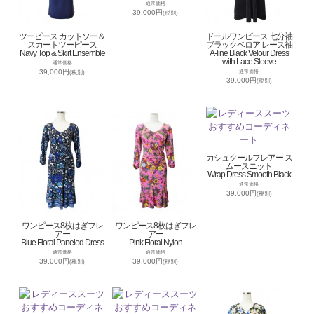
通常価格
39,000円
(税別)
ツーピース カットソー＆
ドールワンピース 七分袖
スカートツーピース
ブラックベロア レース袖
Navy Top & Skirt Ensemble
A-line Black Velour Dress
with Lace Sleeve
通常価格
39,000円
通常価格
(税別)
39,000円
(税別)
カシュクールフレアー ス
ムースニット
Wrap Dress Smooth Black
通常価格
39,000円
(税別)
ワンピース8枚はぎフレ
ワンピース8枚はぎフレ
アー
アー
Blue Floral Paneled Dress
Pink Floral Nylon
通常価格
通常価格
39,000円
39,000円
(税別)
(税別)