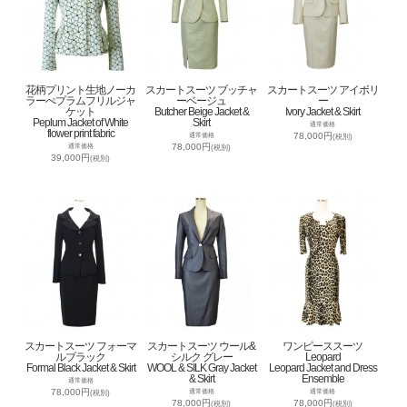
花柄プリント生地ノーカ
スカートスーツ ブッチャ
スカートスーツ アイボリ
ラーぺプラムフリルジャ
ーベージュ
ー
ケット
Butcher Beige Jacket &
Ivory Jacket & Skirt
Peplum Jacket of White
Skirt
通常価格
flower print fabric
78,000円
通常価格
(税別)
78,000円
通常価格
(税別)
39,000円
(税別)
スカートスーツ フォーマ
スカートスーツ ウール&
ワンピーススーツ
ルブラック
シルク グレー
Leopard
Formal Black Jacket & Skirt
WOOL & SILK Gray Jacket
Leopard Jacket and Dress
& Skirt
Ensemble
通常価格
78,000円
通常価格
通常価格
(税別)
78,000円
78,000円
(税別)
(税別)