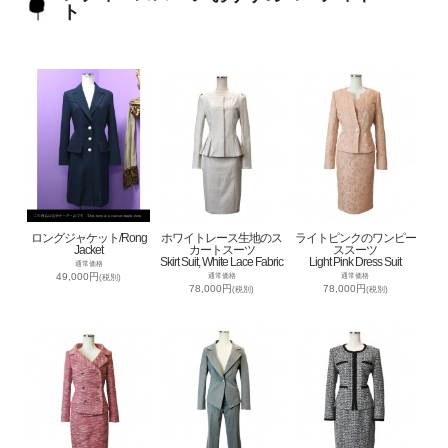
ト
ロングジャケット/Rong
ホワイトレース生地のス
ライトピンクのワンピー
Jacket
カートスーツ
ススーツ
Skirt Suit, White Lace Fabric
Light Pink Dress Suit
通常価格
49,000円
通常価格
通常価格
(税別)
78,000円
78,000円
(税別)
(税別)