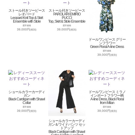
ストール付きツーピース
ストール付きツーピース
レオパード
PAROLARI EMIRIO
Leopard Knit Top & Skirt
PUCCI
Ensemble with Stole
Top, Skirt & Stole Ensemble
通常価格
通常価格
39,000円
39,000円
(税別)
(税別)
ドールワンピース グリー
ンフラワー
Green Floral A-line Dress
通常価格
39,000円
(税別)
ショールカラーカーディ
ドールワンピース ミラノ
ガン
インポートフラワー柄
Black Cardigan with Shawl
A-line Dress, Black Floral
Collar
from Milan
通常価格
通常価格
39,000円
39,000円
(税別)
(税別)
ショールカラーカーディ
ガン＆ワイドパンツ セッ
トアップ
Black Cardigan with Shawl