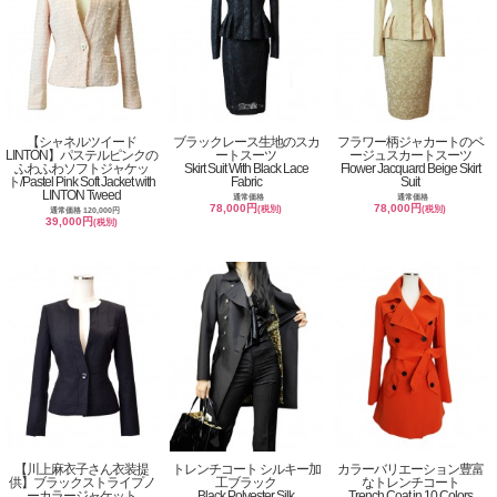
【シャネルツイード
ブラックレース生地のスカ
フラワー柄ジャカートのベ
LINTON】パステルピンクの
ートスーツ
ージュスカートスーツ
ふわふわソフトジャケッ
Skirt Suit With Black Lace
Flower Jacquard Beige Skirt
ト/Pastel Pink Soft Jacket with
Fabric
Suit
LINTON Tweed
通常価格
通常価格
78,000円
78,000円
(税別)
(税別)
通常価格 120,000円
39,000円
(税別)
【川上麻衣子さん衣装提
トレンチコート シルキー加
カラーバリエーション豊富
供】ブラックストライプノ
工ブラック
なトレンチコート
ーカラージャケット
Black Polyester Silk
Trench Coat in 10 Colors