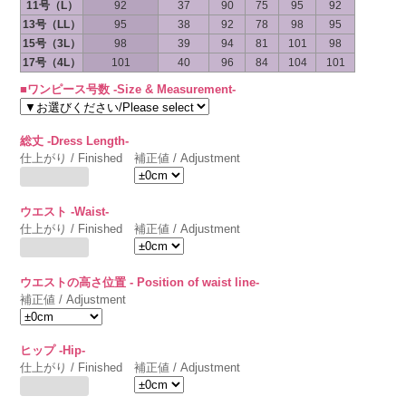
11号（L）
92
37
90
75
95
92
13号（LL）
95
38
92
78
98
95
15号（3L）
98
39
94
81
101
98
17号（4L）
101
40
96
84
104
101
■ワンピース号数 -Size & Measurement-
総丈 -Dress Length-
仕上がり / Finished
補正値 / Adjustment
ウエスト -Waist-
仕上がり / Finished
補正値 / Adjustment
ウエストの高さ位置 - Position of waist line-
補正値 / Adjustment
ヒップ -Hip-
仕上がり / Finished
補正値 / Adjustment