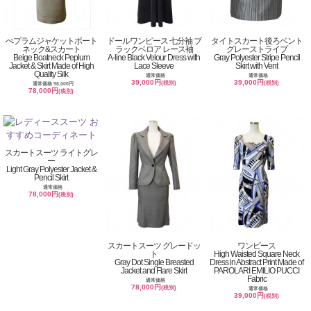
ぺプラムジャケットボート
ドールワンピース 七分袖 ブ
タイトスカート後ろベント
ネック&スカート
ラックベロア レース袖
グレーストライプ
Beige Boatneck Peplum
A-line Black Velour Dress with
Gray Polyester Stripe Pencil
Jacket & Skirt Made of High
Lace Sleeve
Skirt with Vent
Quality Silk
通常価格
通常価格
39,000円
39,000円
(税別)
(税別)
通常価格 98,000円
78,000円
(税別)
スカートスーツ ライトグレ
ー
Light Gray Polyester Jacket &
Pencil Skirt
通常価格
78,000円
(税別)
スカートスーツ グレードッ
ワンピース
ト
High Waisted Square Neck
Gray Dot Single Breasted
Dress in Abstract Print Made of
Jacket and Flare Skirt
PAROLARI EMILIO PUCCI
Fabric
通常価格
78,000円
(税別)
通常価格
39,000円
(税別)