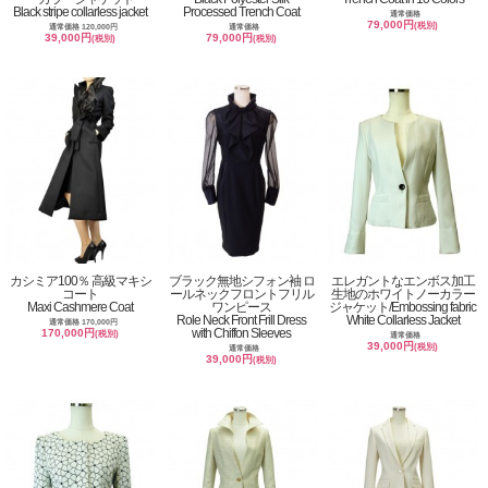
Black stripe collarless jacket
Processed Trench Coat
通常価格
79,000円
(税別)
通常価格 120,000円
通常価格
39,000円
79,000円
(税別)
(税別)
カシミア100％ 高級マキシ
ブラック無地シフォン袖 ロ
エレガントなエンボス加工
コート
ールネックフロントフリル
生地のホワイトノーカラー
Maxi Cashmere Coat
ワンピース
ジャケット/Embossing fabric
Role Neck Front Frill Dress
White Collarless Jacket
通常価格 170,000円
with Chiffon Sleeves
170,000円
(税別)
通常価格
39,000円
(税別)
通常価格
39,000円
(税別)