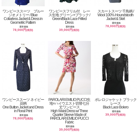
ワンピーススーツ ブルー
ワンピースフリル付 レー
スカートスーツ 千鳥柄 /
ジオメトリー / Blue
ス生地 グリーン×ブラック /
Wool 100% Houndstooth
Collarless Jacket & Dress in
Green/Black Lace Frilled
Jacket & Skirt
Geometric Pattern
Dress
通常価格
78,000円
(税別)
通常価格
通常価格
78,000円
39,000円
(税別)
(税別)
ワンピーススーツ ネイビー
PAROLARI EMILIO PUCCI生
ボレロジャケット ブラック
花柄
地×ハイウエスト切替七分
レース
One Button Jacket and Dress
丈ワンピース
Black Lace Bolero
in Floral Print
High Waist Dress w/ Three
通常価格
Quarter Sleeve Made of
39,000円
(税別)
通常価格
PAROLARI EMILIO PUCCI
78,000円
(税別)
Fabric
通常価格
39,000円
(税別)