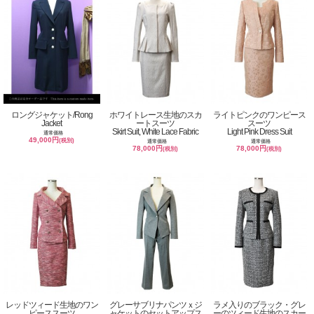
ロングジャケット/Rong
ホワイトレース生地のスカ
ライトピンクのワンピース
Jacket
ートスーツ
スーツ
Skirt Suit, White Lace Fabric
Light Pink Dress Suit
通常価格
49,000円
(税別)
通常価格
通常価格
78,000円
78,000円
(税別)
(税別)
レッドツィード生地のワン
グレーサブリナパンツｘジ
ラメ入りのブラック・グレ
ピーススーツ
ャケットのセットアップス
ーのツィード生地のスカー