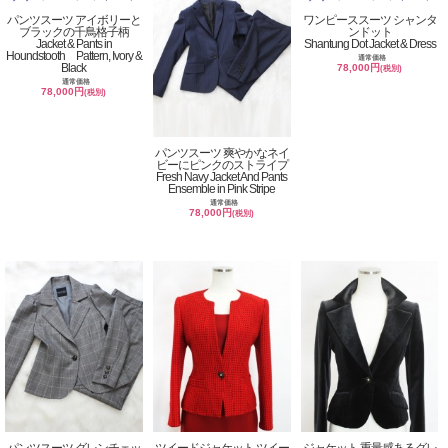
パンツスーツ アイボリーと
ワンピーススーツ シャンタ
ブラックの千鳥格子柄
ンドット
Jacket & Pants in
Shantung Dot Jacket & Dress
Houndstooth Pattern, Ivory &
通常価格
Black
78,000円
(税別)
通常価格
78,000円
(税別)
パンツスーツ 爽やかなネイ
ビーにピンクのストライプ
Fresh Navy Jacket And Pants
Ensemble in Pink Stripe
通常価格
78,000円
(税別)