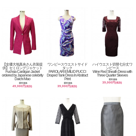
【女優大地真央さん衣装提
ワンピースウエストサイド
ハイウエスト切替七分丈ワ
供】セミロングジャケット
タック
ンピース
Fuchsia Cardigan Jacket
PAROLARI EMILIO PUCCI
Wine Red Sheath Dress with
ordered by Japanese celebrity
Draped Tank Dress In Abstract
Three Quarter Sleeves
Daichi Mao
Print
通常価格
39,000円
(税別)
通常価格
通常価格
49,000円
39,000円
(税別)
(税別)