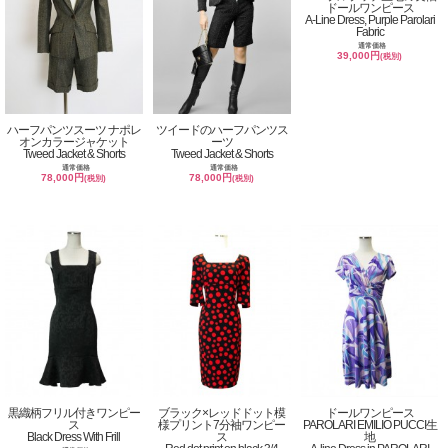
ドールワンピース
A-Line Dress, Purple Parolari
Fabric
通常価格
39,000円
(税別)
ハーフパンツスーツ ナポレ
ツイードのハーフパンツス
オンカラージャケット
ーツ
Tweed Jacket & Shorts
Tweed Jacket & Shorts
通常価格
通常価格
78,000円
78,000円
(税別)
(税別)
黒織柄フリル付きワンピー
ブラック×レッドドット模
ドールワンピース
ス
様プリント7分袖ワンピー
PAROLARI EMILIO PUCCI生
Black Dress With Frill
ス
地