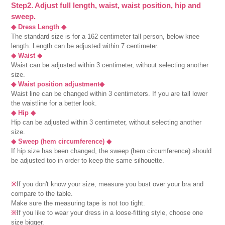
Step2. Adjust full length, waist, waist position, hip and
sweep.
◆ Dress Length ◆
The standard size is for a 162 centimeter tall person, below knee
length. Length can be adjusted within 7 centimeter.
◆ Waist ◆
Waist can be adjusted within 3 centimeter, without selecting another
size.
◆ Waist position adjustment◆
Waist line can be changed within 3 centimeters. If you are tall lower
the waistline for a better look.
◆ Hip ◆
Hip can be adjusted within 3 centimeter, without selecting another
size.
◆ Sweep (hem circumference) ◆
If hip size has been changed, the sweep (hem circumference) should
be adjusted too in order to keep the same silhouette.
※
If you don't know your size, measure you bust over your bra and
compare to the table.
Make sure the measuring tape is not too tight.
※
If you like to wear your dress in a loose-fitting style, choose one
size bigger.