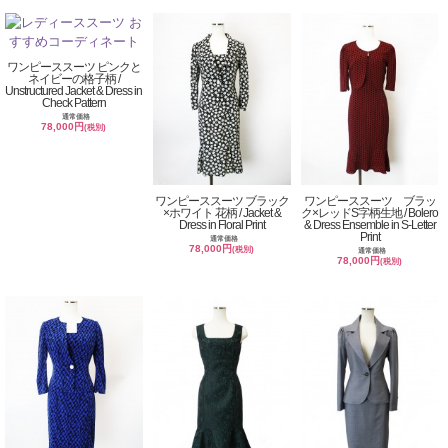
ワンピーススーツ ピンクと
ネイビーの格子柄 /
Unstructured Jacket & Dress in
Check Pattern
通常価格
78,000円
(税別)
ワンピーススーツ ブラック
ワンピーススーツ ブラッ
×ホワイト 花柄 / Jacket &
ク×レッドS字柄生地 / Bolero
Dress in Floral Print
& Dress Ensemble in S-Letter
Print
通常価格
78,000円
(税別)
通常価格
78,000円
(税別)