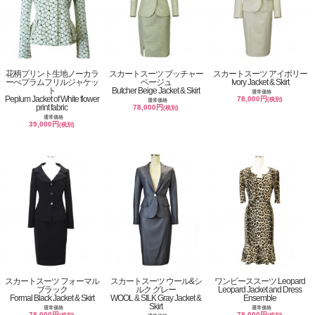
花柄プリント生地ノーカラ
スカートスーツ ブッチャー
スカートスーツ アイボリー
ーぺプラムフリルジャケッ
ベージュ
Ivory Jacket & Skirt
ト
Butcher Beige Jacket & Skirt
通常価格
Peplum Jacket of White flower
78,000円
(税別)
通常価格
print fabric
78,000円
(税別)
通常価格
39,000円
(税別)
スカートスーツ フォーマル
スカートスーツ ウール&シ
ワンピーススーツ Leopard
ブラック
ルク グレー
Leopard Jacket and Dress
Formal Black Jacket & Skirt
WOOL & SILK Gray Jacket &
Ensemble
Skirt
通常価格
通常価格
78,000円
78,000円