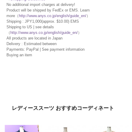
No additional import charges at delivery!
Product will be shipped by FedEx or EMS. Learn
more（
http://www.anys.co.jp/english/guide_en/
）
Shipping : JPY1,000(approx. $10.00) EMS
Shipping to US | see details
（
http://www.anys.co.jp/english/guide_en/
）
All products are located in Japan
Delivery : Estimated between
Payments: PayPal | See payment information
Buying an item
レディーススーツ おすすめコーディネート