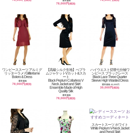
(税別)
(税別)
通常価格
78,000円
(税別)
ワンピーススーツ アルミグ
【高級シルク生地】ぺプラ
ハイウエスト切替七分袖ワ
リッターラメ / Glitterlame
ムジャケットVカット&スカ
ンピース ブラックレース
Bolero & Dress
ート
Black Lace Three Quarter
Black Peplum Collarless V
Sleeve High Waisted Dress
通常価格
Neck Jacket and Skirt
78,000円
(税別)
通常価格 45,000円
Ensemble Made of High
39,000円
(税別)
Quality Silk
通常価格
78,000円
(税別)
スカートスーツ ホワイト
White Peplum V-Neck Jacket
and Pencil Skirt