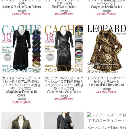
パンツスーツ グレンチェッ
ツイードジャケット ツイー
ジャケット 重量感あるグレ
ク柄
ドドット柄
ーベルベット
Jacket & Pants in Glen Pattern
Red Tweed Jacket
Gray Velvet Solid Jacket
通常価格
通常価格
通常価格
78,000円
39,000円
39,000円
(税別)
(税別)
(税別)
カシュクールワンピース ス
カシュクールワンピース ク
トレンチコート レオパード
トレッチベロア10色 長袖カ
ラッシュベロア18色 長袖カ
柄トレンチコート
シュクールワンピース(巻き
シュクールワンピース(巻き
Leopard Print Trench Coat
型・ラップ式)
型・ラップ式)
通常価格
Wrap Velour Dress in 10
Crush Velour Wrap Dress
158,000円
(税別)
colors
通常価格
39,000円
(税別)
通常価格
39,000円
(税別)
パープルプッチ生地の長袖