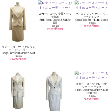
スカートスーツ 春夏ベージ
セミロングジャケット グレ
ュ無地
ー×チェック
Solid Beige Jacket & Skirt for
Gray Plaid Semi-Long Jacket
S/S
通常価格
49,000円
(税別)
通常価格
78,000円
(税別)
スカートスーツ フクレジャ
カードベージュ
Beige Jacquard Jacket & Skirt
通常価格
78,000円
(税別)
スカートスーツ グレー×ピ
ンク チェック柄
Plaid Collarless Jacket & Skirt
Ensemble
通常価格
78,000円
(税別)