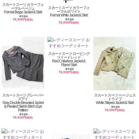
スカートスーツ カラーフォ
スカートスーツ カラーフォ
ーマルベージュ
ーマルホワイト
Formal Beige Jacket & Skirt
Formal White Jacket & Skirt
通常価格
78,000円
通常価格
(税別)
78,000円
(税別)
スカートスーツ ロービング
ツイードレッド
Red Collarless Jacket &
Flared Skirt
通常価格
78,000円
(税別)
スカートスーツ グレーバー
スカートスーツ ベージュス
ズアイ
トライプ
Gray Double Breasted Jacket
White Striped Jacket & Skirt
& Pleated Skirt in Bird’s Eye
通常価格
Pattern
78,000円
(税別)
通常価格
78,000円
(税別)