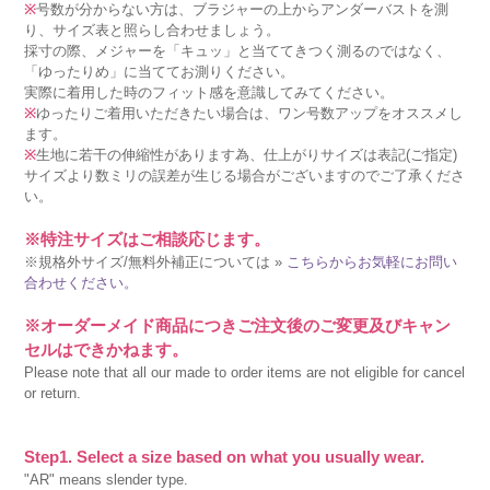
※
号数が分からない方は、ブラジャーの上からアンダーバストを測
り、サイズ表と照らし合わせましょう。
採寸の際、メジャーを「キュッ」と当ててきつく測るのではなく、
「ゆったりめ」に当ててお測りください。
実際に着用した時のフィット感を意識してみてください。
※
ゆったりご着用いただきたい場合は、ワン号数アップをオススメし
ます。
※
生地に若干の伸縮性があります為、仕上がりサイズは表記(ご指定)
サイズより数ミリの誤差が生じる場合がございますのでご了承くださ
い。
※特注サイズはご相談応じます。
※規格外サイズ/無料外補正については »
こちらからお気軽にお問い
合わせください。
※オーダーメイド商品につきご注文後のご変更及びキャン
セルはできかねます。
Please note that all our made to order items are not eligible for cancel
or return.
Step1. Select a size based on what you usually wear.
"AR" means slender type.