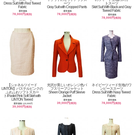
Dress Suit With Red Tweed
ーツ
トスーツ
Fabric
Gray Suit with Cropped Pants
Skirt Suit With Black and Gray
Tweed Fabric
通常価格
通常価格
78,000円
78,000円
(税別)
(税別)
通常価格
78,000円
(税別)
【シャネルツイード
光沢が美しいオレンジ色パ
ネイビーツィード生地のワ
LINTON】パステルピンクの
フスリーブジャケット
ンピーススーツ
ふわふわソフトスカー
Sheen Orange Puff Sleeve
Dress Suit With Navy Tweed
ト/Pastel Pink Soft Skirt with
Jacket
Fabric
LINTON Tweed
通常価格
通常価格
39,000円
78,000円
(税別)
(税別)
通常価格 120,000円
39,000円
(税別)