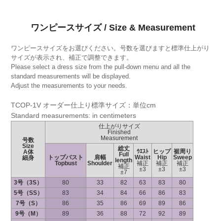
ワンピースサイズ / Size & Measurement
ワンピースサイズをお選びください。号数を選びますと標準仕上がり
サイズが表示され、補正で調整できます。
Please select a dress size from the pull-down menu and all the
standard measurements will be displayed.
Adjust the measurements to your needs.
TCOP-1V オーダー仕上り標準サイズ：単位cm
Standard measurements: in centimeters
仕上がりサイズ
Finished
Measurement
号数
Size
総丈
ｳｴｽﾄ
ヒップ
裾周り
A体
Full
トップバスト
肩幅
Waist
Hip
Sweep
細身
length
Topbust
Shoulder
補正
補正
補正
補正
±3
±3
±3
±7
3号（3S）
80
33
82
63
83
80
5号（SS）
83
34
84
66
86
83
7号（S）
86
35
86
69
89
86
9号（M）
89
36
88
72
92
89