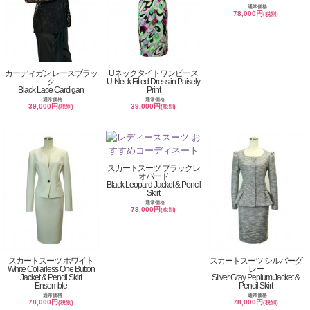
通常価格
78,000円
(税別)
カーディガン レースブラッ
Uネックタイトワンピース
ク
U-Neck Fitted Dress in Paisely
Black Lace Cardigan
Print
通常価格
通常価格
39,000円
39,000円
(税別)
(税別)
スカートスーツ ブラックレ
オパード
Black Leopard Jacket & Pencil
Skirt
通常価格
78,000円
(税別)
スカートスーツ ホワイト
スカートスーツ シルバーグ
White Collarless One Button
レー
Jacket & Pencil Skirt
Silver Gray Peplum Jacket &
Ensemble
Pencil Skirt
通常価格
通常価格
78,000円
78,000円
(税別)
(税別)