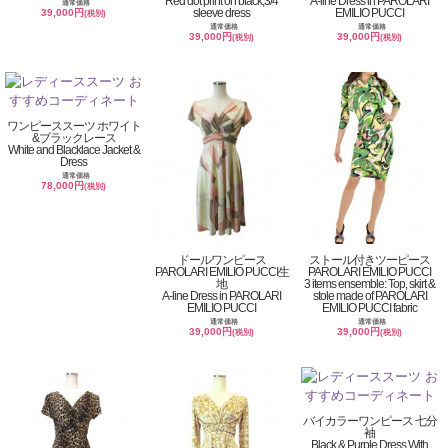
Red dot print on black,3/4
A-line Dress in PAROLARI
通常価格
sleeve dress
EMILIO PUCCI
39,000円
(税別)
通常価格
通常価格
39,000円
39,000円
(税別)
(税別)
ワンピーススーツ ホワイト
&ブラックレース
White and Blacklace Jacket &
Dress
通常価格
78,000円
(税別)
ドールワンピース
ストール付きツーピース
PAROLARI EMILIO PUCCI生
PAROLARI EMILIO PUCCI
地
3 items ensemble: Top, skirt &
A-line Dress in PAROLARI
stole made of PAROLARI
EMILIO PUCCI
EMILIO PUCCI fabric
通常価格
通常価格
39,000円
39,000円
(税別)
(税別)
バイカラーワンピース 七分
袖
Black & Purple Dress With