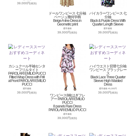
39,000円
(税別)
ドールワンピース 七分袖
バイカラーワンピース 七
ベージュ幾何学柄
分袖
Beige A-line Dress in
Black & Purple Dress With
Geometric print
Quarter Length Sleeve
通常価格
通常価格
39,000円
39,000円
(税別)
(税別)
カシュクール半袖センタ
ハイウエスト切替七分袖
ーフリルタイト
ワンピース ブラックレー
PAROLARI EMILIO PUCCI
ス
Fitted Wrap Dress with Frill
Black Lace Three Quarter
at Front PAROLARI EMILIO
Sleeve High Waisted
PUCCI
Dress
通常価格
通常価格 45,000円
39,000円
39,000円
(税別)
(税別)
ワンピース8枚はぎフレ
アー PAROLARI EMILIO
PUCCI
8 panels Flare Dress
PAROLARI EMILIO PUCCI
通常価格
39,000円
(税別)