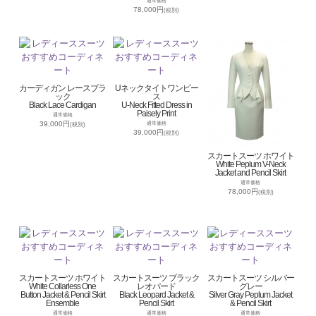
通常価格
78,000円
(税別)
カーディガン レースブラ
Uネックタイトワンピー
ック
ス
Black Lace Cardigan
U-Neck Fitted Dress in
Paisely Print
通常価格
39,000円
通常価格
(税別)
39,000円
(税別)
スカートスーツ ホワイト
White Peplum V-Neck
Jacket and Pencil Skirt
通常価格
78,000円
(税別)
スカートスーツ ホワイト
スカートスーツ ブラック
スカートスーツ シルバー
White Collarless One
レオパード
グレー
Button Jacket & Pencil Skirt
Black Leopard Jacket &
Silver Gray Peplum Jacket
Ensemble
Pencil Skirt
& Pencil Skirt
通常価格
通常価格
通常価格