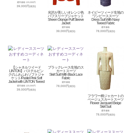
通常価格 120,000円
39,000円
(税別)
光沢が美しいオレンジ色
ネイビーツィード生地の
パフスリーブジャケット
ワンピーススーツ
Sheen Orange Puff Sleeve
Dress Suit With Navy
Jacket
Tweed Fabric
通常価格
通常価格
39,000円
78,000円
(税別)
(税別)
【シャネルツイード
ブラックレース生地のス
LINTON】パステルピン
カートスーツ
クのふわふわソフトジャ
Skirt Suit With Black Lace
ケット/Pastel Pink Soft
Fabric
Jacket with LINTON Tweed
通常価格
78,000円
通常価格 120,000円
(税別)
39,000円
(税別)
フラワー柄ジャカートの
ベージュスカートスーツ
Flower Jacquard Beige
Skirt Suit
通常価格
78,000円
(税別)