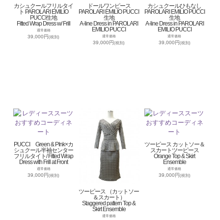
カシュクールフリルタイ
ドールワンピース
カシュクールひもなし
ト PAROLARI EMILIO
PAROLARI EMILIO PUCCI
PAROLARI EMILIO PUCCI
PUCCI生地
生地
生地
Fitted Wrap Dress w/ Frill
A-line Dress in PAROLARI
A-line Dress in PAROLARI
EMILIO PUCCI
EMILIO PUCCI
通常価格
39,000円
通常価格
通常価格
(税別)
39,000円
39,000円
(税別)
(税別)
PUCCI Green & PInk×カ
ツーピース カットソー＆
シュクール半袖センター
スカートツーピース
フリルタイト/ Fitted Wrap
Orange Top & Skirt
Dress with Frill at Front
Ensemble
通常価格
通常価格
39,000円
39,000円
(税別)
(税別)
ツーピース （カットソー
＆スカート）
Staggered pattern Top &
Skirt Ensemble
通常価格