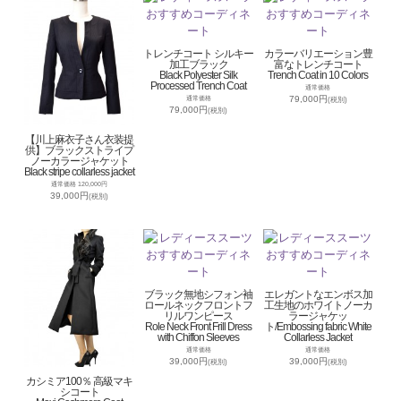
トレンチコート シルキー
カラーバリエーション豊
加工ブラック
富なトレンチコート
Black Polyester Silk
Trench Coat in 10 Colors
Processed Trench Coat
通常価格
79,000円
通常価格
(税別)
79,000円
(税別)
【川上麻衣子さん衣装提
供】ブラックストライプ
ノーカラージャケット
Black stripe collarless jacket
通常価格 120,000円
39,000円
(税別)
ブラック無地シフォン袖
エレガントなエンボス加
ロールネックフロントフ
工生地のホワイトノーカ
リルワンピース
ラージャケッ
Role Neck Front Frill Dress
ト/Embossing fabric White
with Chiffon Sleeves
Collarless Jacket
通常価格
通常価格
39,000円
39,000円
(税別)
(税別)
カシミア100％ 高級マキ
シコート