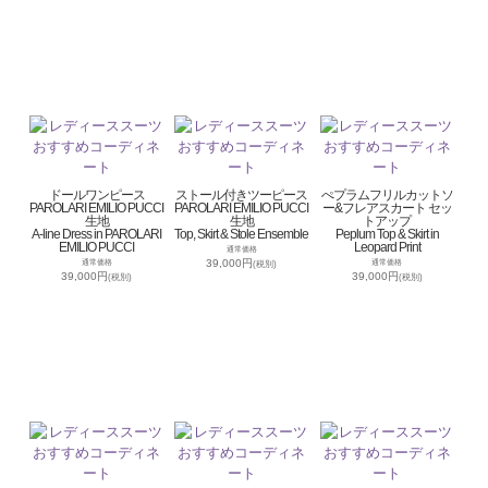
ドールワンピース
ストール付きツーピース
ぺプラムフリルカットソ
PAROLARI EMILIO PUCCI
PAROLARI EMILIO PUCCI
ー&フレアスカート セッ
生地
生地
トアップ
A-line Dress in PAROLARI
Top, Skirt & Stole Ensemble
Peplum Top & Skirt in
EMILIO PUCCI
Leopard Print
通常価格
39,000円
通常価格
通常価格
(税別)
39,000円
39,000円
(税別)
(税別)