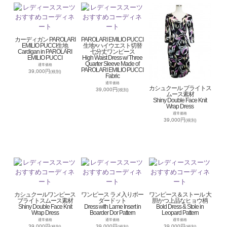
カーディガン PAROLARI
PAROLARI EMILIO PUCCI
EMILIO PUCCI生地
生地×ハイウエスト切替
Cardigan in PAROLARI
七分丈ワンピース
EMILIO PUCCI
High Waist Dress w/ Three
Quarter Sleeve Made of
通常価格
PAROLARI EMILIO PUCCI
39,000円
(税別)
Fabric
通常価格
カシュクール ブライトス
39,000円
(税別)
ムース素材
Shiny Double Face Knit
Wrap Dress
通常価格
39,000円
(税別)
カシュクールワンピース
ワンピース ラメ入りボー
ワンピース＆ストール 大
ブライトスムース素材
ダードット
胆かつ上品なヒョウ柄
Shiny Double Face Knit
Dress with Lame Insert in
Bold Dress & Stole in
Wrap Dress
Boarder Dor Pattern
Leopard Pattern
通常価格
通常価格
通常価格
39,000円
39,000円
39,000円
(税別)
(税別)
(税別)