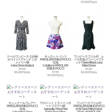
39,000円
(税別)
ドールワンピース 七分袖
キュロットパンツ
ワンピースフリル付 レ
ホワイト×ブラック ジオ
PAROLARI EMILIO PUCCI
ース生地 グリーン×ブラ
メトリー柄
生地
ック / Green/Black Lace
A-line Dress Abstruct
Culottes in PAROLARI
Frilled Dress
EMILIO PUCCI
通常価格
通常価格
39,000円
39,000円
通常価格
(税別)
(税別)
39,000円
(税別)
カシュクールフレアー
サロペット ミラノインポ
ワンピースフリル付
PAROLARI EMILIO PUCCI
ートフラワー柄
PAROLARI EMILIO PUCCI
生地
Salopette, Floral Print
生地 /Tank Frilled Dress
A-line Wrap Dress
Fabric From Milan
Made of PAROLARI