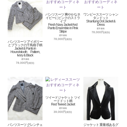
パンツスーツ 爽やかなネ
ワンピーススーツ シャン
イビーにピンクのストラ
タンドット
イプ
Shantung Dot Jacket &
Fresh Navy Jacket And
Dress
Pants Ensemble in Pink
通常価格
Stripe
78,000円
(税別)
通常価格
78,000円
(税別)
パンツスーツ アイボリー
とブラックの千鳥格子柄
Jacket & Pants in
Houndstooth Pattern,
Ivory & Black
通常価格
78,000円
(税別)
ツイードジャケット ツイ
ードドット柄
Red Tweed Jacket
通常価格
39,000円
(税別)
パンツスーツ グレンチェ
ジャケット 重量感あるグ