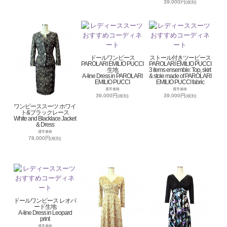
39,000円
(税別)
ドールワンピース
ストール付きツーピース
PAROLARI EMILIO PUCCI
PAROLARI EMILIO PUCCI
生地
3 items ensemble: Top, skirt
A-line Dress in PAROLARI
& stole made of PAROLARI
EMILIO PUCCI
EMILIO PUCCI fabric
通常価格
通常価格
39,000円
39,000円
(税別)
(税別)
ワンピーススーツ ホワイ
ト&ブラックレース
White and Blacklace Jacket
& Dress
通常価格
78,000円
(税別)
ドールワンピース レオパ
ード生地
A-line Dress in Leopard
print
通常価格