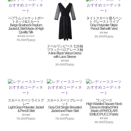
ぺプラムジャケットボー
タイトスカート後ろベン
トネック&スカート
ト グレーストライプ
Beige Boatneck Peplum
Gray Polyester Stripe
Jacket & Skirt Made of High
Pencil Skirt with Vent
Quality Silk
通常価格
39,000円
通常価格 98,000円
(税別)
78,000円
(税別)
ドールワンピース 七分袖
ブラックベロア レース袖
A-line Black Velour Dress
with Lace Sleeve
通常価格
39,000円
(税別)
スカートスーツ ライトグ
スカートスーツ グレード
ワンピース
レー
ット
High Waisted Square Neck
Light Gray Polyester Jacket
Gray Dot Single Breasted
Dress in Abstract Print
& Pencil Skirt
Jacket and Flare Skirt
Made of PAROLARI
EMILIO PUCCI Fabric
通常価格
通常価格
78,000円
78,000円
通常価格
(税別)
(税別)
39,000円
(税別)