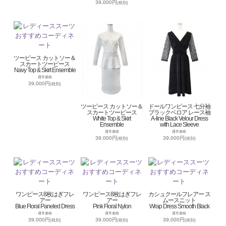
39,000円
(税別)
ツーピース カットソー＆
スカートツーピース
Navy Top & Skirt Ensemble
通常価格
39,000円
(税別)
ツーピース カットソー＆
ドールワンピース 七分袖
スカートツーピース
ブラックベロア レース袖
White Top & Skirt
A-line Black Velour Dress
Ensemble
with Lace Sleeve
通常価格
通常価格
39,000円
39,000円
(税別)
(税別)
ワンピース8枚はぎフレ
ワンピース8枚はぎフレ
カシュクールフレアー ス
アー
アー
ムースニット
Blue Floral Paneled Dress
Pink Floral Nylon
Wrap Dress Smooth Black
通常価格
通常価格
通常価格
39,000円
39,000円
39,000円
(税別)
(税別)
(税別)