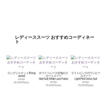
レディーススーツ おすすめコーディネー
ト
ロングジャケット/Rong
ホワイトレース生地のス
ライトピンクのワンピー
Jacket
カートスーツ
ススーツ
Skirt Suit, White Lace Fabric
Light Pink Dress Suit
通常価格
49,000円
通常価格
通常価格
(税別)
78,000円
78,000円
(税別)
(税別)