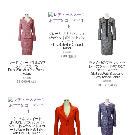
グレーサブリナパンツｘ
ジャケットのセットアッ
プスーツ
Gray Suit with Cropped
Pants
通常価格
78,000円
(税別)
レッドツィード生地のワ
ラメ入りのブラック・グ
ンピーススーツ
レーのツィード生地のス
Dress Suit With Red Tweed
カートスーツ
Fabric
Skirt Suit With Black and
Gray Tweed Fabric
通常価格
78,000円
通常価格
(税別)
78,000円
(税別)
【シャネルツイード
LINTON】パステルピン
クのふわふわソフトスカ
ート/Pastel Pink Soft Skirt
with LINTON Tweed