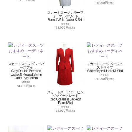
78,000円
(税別)
スカートスーツ カラーフ
ォーマルホワイト
Formal White Jacket & Skirt
通常価格
78,000円
(税別)
スカートスーツ グレーバ
スカートスーツ ベージュ
ーズアイ
ストライプ
Gray Double Breasted
White Striped Jacket & Skirt
Jacket & Pleated Skirt in
通常価格
Bird’s Eye Pattern
78,000円
(税別)
通常価格
78,000円
(税別)
スカートスーツ ロービン
グツイードレッド
Red Collarless Jacket &
Flared Skirt
通常価格
78,000円
(税別)