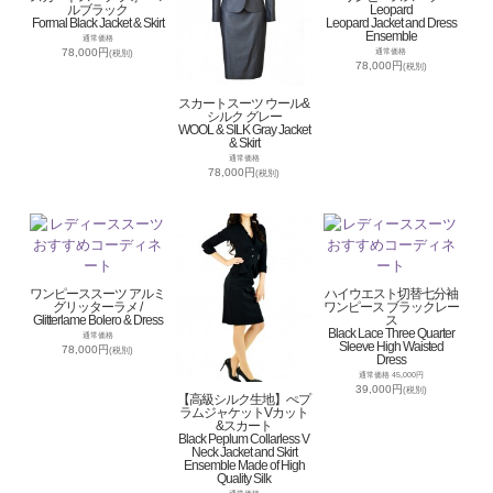
ルブラック
Leopard
Formal Black Jacket & Skirt
Leopard Jacket and Dress
Ensemble
通常価格
78,000円
通常価格
(税別)
78,000円
(税別)
スカートスーツ ウール&
シルク グレー
WOOL & SILK Gray Jacket
& Skirt
通常価格
78,000円
(税別)
ワンピーススーツ アルミ
ハイウエスト切替七分袖
グリッターラメ /
ワンピース ブラックレー
Glitterlame Bolero & Dress
ス
Black Lace Three Quarter
通常価格
Sleeve High Waisted
78,000円
(税別)
Dress
通常価格 45,000円
39,000円
(税別)
【高級シルク生地】ぺプ
ラムジャケットVカット
&スカート
Black Peplum Collarless V
Neck Jacket and Skirt
Ensemble Made of High
Quality Silk