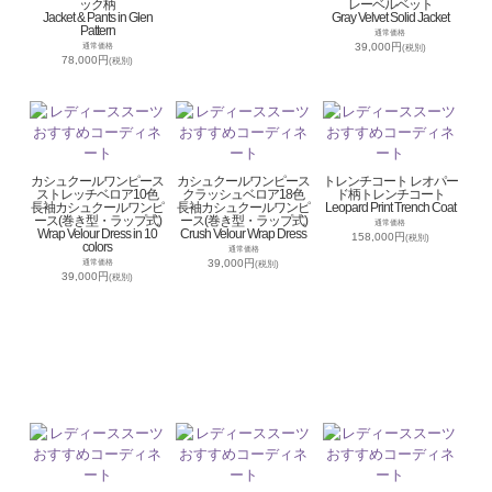
ック柄
レーベルベット
Jacket & Pants in Glen
Gray Velvet Solid Jacket
Pattern
通常価格
39,000円
通常価格
(税別)
78,000円
(税別)
カシュクールワンピース
カシュクールワンピース
トレンチコート レオパー
ストレッチベロア10色
クラッシュベロア18色
ド柄トレンチコート
長袖カシュクールワンピ
長袖カシュクールワンピ
Leopard Print Trench Coat
ース(巻き型・ラップ式)
ース(巻き型・ラップ式)
通常価格
Wrap Velour Dress in 10
Crush Velour Wrap Dress
158,000円
(税別)
colors
通常価格
39,000円
通常価格
(税別)
39,000円
(税別)