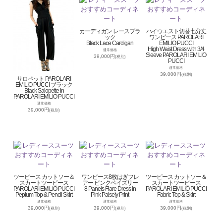
カーディガン レースブラ
ハイウエスト切替七分丈
ック
ワンピース PAROLARI
Black Lace Cardigan
EMILIO PUCCI
High Waist Dress with 3/4
通常価格
Sleeve PAROLARI EMILIO
39,000円
(税別)
PUCCI
通常価格
39,000円
(税別)
サロペット PAROLARI
EMILIO PUCCI ブラック
Black Salopette in
PAROLARI EMILIO PUCCI
通常価格
39,000円
(税別)
ツーピース カットソー＆
ワンピース8枚はぎフレ
ツーピース カットソー＆
スカートツーピース
アー ピンクペイズリー
スカートツーピース
PAROLARI EMILIO PUCCI
8 Panels Flare Dress in
PAROLARI EMILIO PUCCI
Peplum Top & Pencil Skirt
Pink Paisely Print
Fabric Top & Skirt
通常価格
通常価格
通常価格
39,000円
39,000円
39,000円
(税別)
(税別)
(税別)