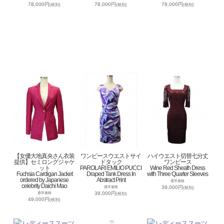
78,000円
78,000円
78,000円
(税別)
(税別)
(税別)
【女優大地真央さん衣装
ワンピースウエストサイ
ハイウエスト切替七分丈
提供】セミロングジャケ
ドタック
ワンピース
ット
PAROLARI EMILIO PUCCI
Wine Red Sheath Dress
Fuchsia Cardigan Jacket
Draped Tank Dress In
with Three Quarter Sleeves
ordered by Japanese
Abstract Print
通常価格
celebrity Daichi Mao
39,000円
通常価格
(税別)
39,000円
通常価格
(税別)
49,000円
(税別)