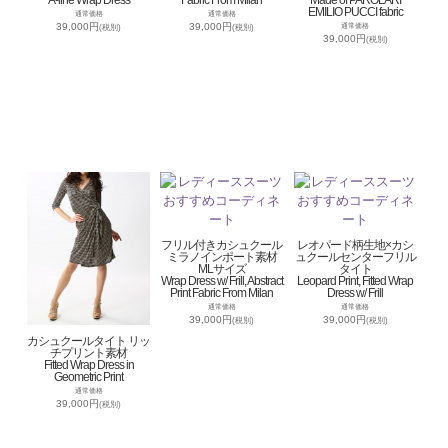
EMILIO PUCCI fabric
通常価格
通常価格
39,000円
39,000円
通常価格
(税別)
(税別)
39,000円
(税別)
フリル付きカシュクール
レオパード柄生地×カシ
ミラノインポート素材
ュクールセンターフリル
MLサイズ
タイト
Wrap Dress w/ Frill, Abstract
Leopard Print, Fitted Wrap
Print Fabric From Milan
Dress w/ Frill
通常価格
通常価格
39,000円
39,000円
(税別)
(税別)
カシュクールタイト リッ
チプリント素材
Fitted Wrap Dress in
Geometric Print
通常価格
39,000円
(税別)