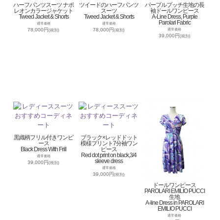
ハーフパンツスーツ ナポ
ツイードのハーフパンツ
パープルプッチ生地の長
レオンカラージャケット
スーツ
袖ドールワンピース
Tweed Jacket & Shorts
Tweed Jacket & Shorts
A-Line Dress, Purple
Parolari Fabric
通常価格
通常価格
78,000円
78,000円
通常価格
(税別)
(税別)
39,000円
(税別)
黒織柄フリル付きワンピ
ブラック×レッドドット
ース
模様プリント7分袖ワン
Black Dress With Frill
ピース
Red dot print on black,3/4
通常価格
sleeve dress
39,000円
(税別)
通常価格
39,000円
(税別)
ドールワンピース
PAROLARI EMILIO PUCCI
生地
A-line Dress in PAROLARI
EMILIO PUCCI
通常価格