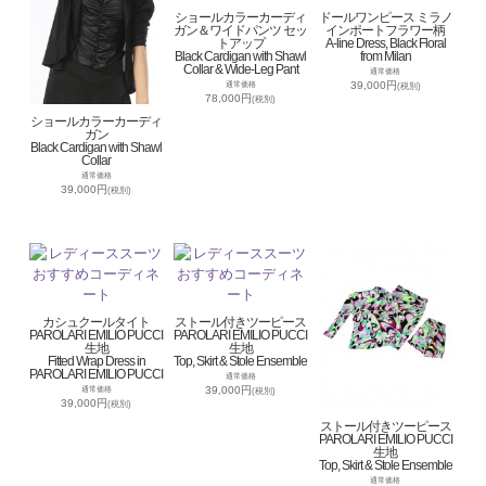
ショールカラーカーディ
ドールワンピース ミラノ
ガン＆ワイドパンツ セッ
インポートフラワー柄
トアップ
A-line Dress, Black Floral
Black Cardigan with Shawl
from Milan
Collar & Wide-Leg Pant
通常価格
39,000円
通常価格
(税別)
78,000円
(税別)
ショールカラーカーディ
ガン
Black Cardigan with Shawl
Collar
通常価格
39,000円
(税別)
カシュクールタイト
ストール付きツーピース
PAROLARI EMILIO PUCCI
PAROLARI EMILIO PUCCI
生地
生地
Fitted Wrap Dress in
Top, Skirt & Stole Ensemble
PAROLARI EMILIO PUCCI
通常価格
39,000円
通常価格
(税別)
39,000円
(税別)
ストール付きツーピース
PAROLARI EMILIO PUCCI
生地
Top, Skirt & Stole Ensemble
通常価格