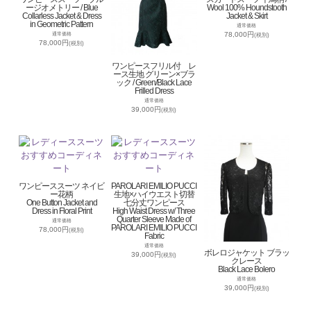
ージオメトリー / Blue
Wool 100% Houndstooth
Collarless Jacket & Dress
Jacket & Skirt
in Geometric Pattern
通常価格
78,000円
通常価格
(税別)
78,000円
(税別)
ワンピースフリル付 レ
ース生地 グリーン×ブラ
ック / Green/Black Lace
Frilled Dress
通常価格
39,000円
(税別)
ワンピーススーツ ネイビ
PAROLARI EMILIO PUCCI
ー花柄
生地×ハイウエスト切替
One Button Jacket and
七分丈ワンピース
Dress in Floral Print
High Waist Dress w/ Three
Quarter Sleeve Made of
通常価格
PAROLARI EMILIO PUCCI
78,000円
(税別)
Fabric
通常価格
ボレロジャケット ブラッ
39,000円
(税別)
クレース
Black Lace Bolero
通常価格
39,000円
(税別)