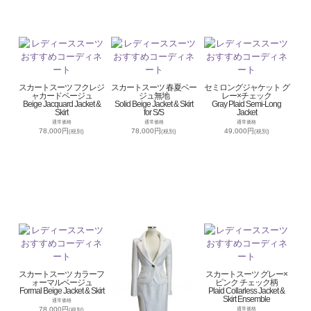
スカートスーツ フクレジ
スカートスーツ 春夏ベー
セミロングジャケット グ
ャカードベージュ
ジュ無地
レー×チェック
Beige Jacquard Jacket &
Solid Beige Jacket & Skirt
Gray Plaid Semi-Long
Skirt
for S/S
Jacket
通常価格
通常価格
通常価格
78,000円
78,000円
49,000円
(税別)
(税別)
(税別)
スカートスーツ カラーフ
スカートスーツ グレー×
ォーマルベージュ
ピンク チェック柄
Formal Beige Jacket & Skirt
Plaid Collarless Jacket &
Skirt Ensemble
通常価格
78,000円
通常価格
(税別)