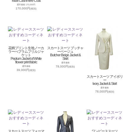
Maxi Cashmere Coat
通常価格 170,000円
170,000円
(税別)
花柄プリント生地ノーカ
スカートスーツ ブッチャ
ラーぺプラムフリルジャ
ーベージュ
ケット
Butcher Beige Jacket &
Peplum Jacket of White
Skirt
flower print fabric
通常価格
78,000円
通常価格
(税別)
39,000円
(税別)
スカートスーツ アイボリ
ー
Ivory Jacket & Skirt
通常価格
78,000円
(税別)
スカートスーツ フォーマ
ワンピーススーツ