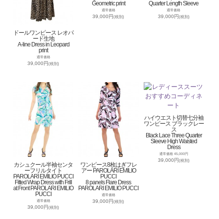
Geometric print
Quarter Length Sleeve
通常価格
通常価格
39,000円
39,000円
(税別)
(税別)
ドールワンピース レオパ
ード生地
A-line Dress in Leopard
print
通常価格
39,000円
(税別)
ハイウエスト切替七分袖
ワンピース ブラックレー
ス
Black Lace Three Quarter
Sleeve High Waisted
Dress
通常価格 45,000円
39,000円
(税別)
カシュクール半袖センタ
ワンピース8枚はぎフレ
ーフリルタイト
アー PAROLARI EMILIO
PAROLARI EMILIO PUCCI
PUCCI
Fitted Wrap Dress with Frill
8 panels Flare Dress
at Front PAROLARI EMILIO
PAROLARI EMILIO PUCCI
PUCCI
通常価格
39,000円
通常価格
(税別)
39,000円
(税別)