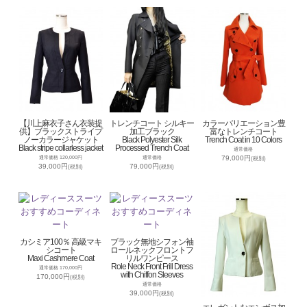
【川上麻衣子さん衣装提
トレンチコート シルキー
カラーバリエーション豊
供】ブラックストライプ
加工ブラック
富なトレンチコート
ノーカラージャケット
Black Polyester Silk
Trench Coat in 10 Colors
Black stripe collarless jacket
Processed Trench Coat
通常価格
79,000円
通常価格 120,000円
通常価格
(税別)
39,000円
79,000円
(税別)
(税別)
カシミア100％ 高級マキ
ブラック無地シフォン袖
シコート
ロールネックフロントフ
Maxi Cashmere Coat
リルワンピース
Role Neck Front Frill Dress
通常価格 170,000円
with Chiffon Sleeves
170,000円
(税別)
通常価格
39,000円
(税別)