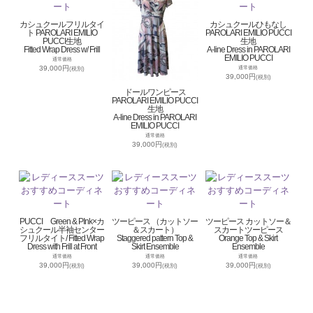
カシュクールフリルタイ
カシュクールひもなし
ト PAROLARI EMILIO
PAROLARI EMILIO PUCCI
PUCCI生地
生地
Fitted Wrap Dress w/ Frill
A-line Dress in PAROLARI
EMILIO PUCCI
通常価格
39,000円
通常価格
(税別)
39,000円
(税別)
ドールワンピース
PAROLARI EMILIO PUCCI
生地
A-line Dress in PAROLARI
EMILIO PUCCI
通常価格
39,000円
(税別)
PUCCI Green & PInk×カ
ツーピース （カットソー
ツーピース カットソー＆
シュクール半袖センター
＆スカート）
スカートツーピース
フリルタイト/ Fitted Wrap
Staggered pattern Top &
Orange Top & Skirt
Dress with Frill at Front
Skirt Ensemble
Ensemble
通常価格
通常価格
通常価格
39,000円
39,000円
39,000円
(税別)
(税別)
(税別)