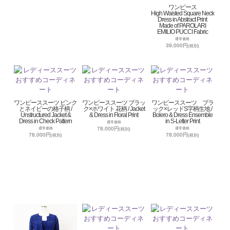
ワンピース
High Waisted Square Neck
Dress in Abstract Print
Made of PAROLARI
EMILIO PUCCI Fabric
通常価格
39,000円
(税別)
ワンピーススーツ ピンク
ワンピーススーツ ブラッ
ワンピーススーツ ブラ
とネイビーの格子柄 /
ク×ホワイト 花柄 / Jacket
ック×レッドS字柄生地 /
Unstructured Jacket &
& Dress in Floral Print
Bolero & Dress Ensemble
Dress in Check Pattern
in S-Letter Print
通常価格
78,000円
通常価格
通常価格
(税別)
78,000円
78,000円
(税別)
(税別)