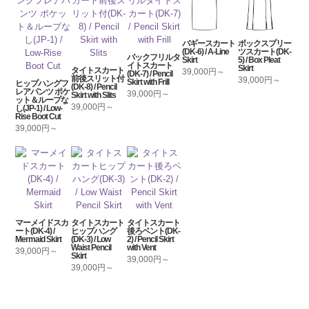
バギースカート
ボックスプリー
(DK-6) / A-Line
ツスカート(DK-
バックフリルタ
Skirt
5) / Box Pleat
イトスカート
Skirt
タイトスカート
39,000円～
(DK-7) / Pencil
前後スリット付
39,000円～
Skirt with Frill
ヒップハングフ
(DK-8) / Pencil
レアパンツ ポケ
39,000円～
Skirt with Slits
ット＆ループな
39,000円～
し(JP-1) / Low-
Rise Boot Cut
39,000円～
マーメイドスカ
タイトスカート
タイトスカート
ート(DK-4) /
ヒップハング
後ろベント(DK-
Mermaid Skirt
(DK-3) / Low
2) / Pencil Skirt
Waist Pencil
with Vent
39,000円～
Skirt
39,000円～
39,000円～