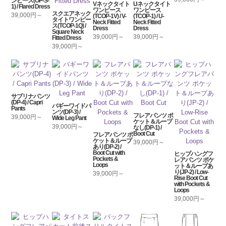
ンピース(OP-S-
Vネックタイト
Uネックタイト
1) / Flared Dress
ワンピース
ワンピース
スクエアネック
39,000円～
(TCOP-1V) / V-
(TCOP-1) / U-
タイトワンピー
Neck Fitted
Neck Fitted
ス(TCOP-1Q) /
Dress
Dress
Square Neck
39,000円～
39,000円～
Fitted Dress
39,000円～
サブリナパンツ
(DP-4) / Capri
バギーワイドパ
Pants
ンツ(DP-3) /
フレアパンツ ポ
39,000円～
Wide Leg Pant
ケット＆ループ
39,000円～
なし(DP-1) /
Boot Cut
フレアパンツ ポ
ケット＆ループ
39,000円～
あり(DP-2) /
Boot Cut with
ヒップハングフ
Pockets &
レアパンツ ポケ
Loops
ット＆ループあ
り(JP-2) / Low-
39,000円～
Rise Boot Cut
with Pockets &
Loops
39,000円～