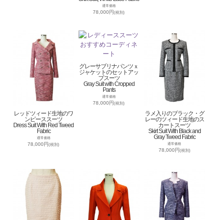
通常価格
78,000円
(税別)
グレーサブリナパンツｘ
ジャケットのセットアッ
プスーツ
Gray Suit with Cropped
Pants
通常価格
78,000円
(税別)
レッドツィード生地のワ
ラメ入りのブラック・グ
ンピーススーツ
レーのツィード生地のス
Dress Suit With Red Tweed
カートスーツ
Fabric
Skirt Suit With Black and
Gray Tweed Fabric
通常価格
78,000円
通常価格
(税別)
78,000円
(税別)