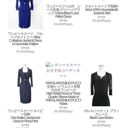
ワンピースフリル付 レ
スカートスーツ 千鳥柄 /
ース生地 グリーン×ブラ
Wool 100% Houndstooth
ック / Green/Black Lace
Jacket & Skirt
Frilled Dress
通常価格
78,000円
通常価格
(税別)
39,000円
(税別)
ワンピーススーツ ブル
ージオメトリー / Blue
Collarless Jacket & Dress
in Geometric Pattern
通常価格
78,000円
(税別)
PAROLARI EMILIO PUCCI
生地×ハイウエスト切替
七分丈ワンピース
High Waist Dress w/ Three
Quarter Sleeve Made of
PAROLARI EMILIO PUCCI
Fabric
通常価格
ワンピーススーツ ネイビ
ボレロジャケット ブラッ
39,000円
(税別)
ー花柄
クレース
One Button Jacket and
Black Lace Bolero
Dress in Floral Print
通常価格
39,000円
通常価格
(税別)