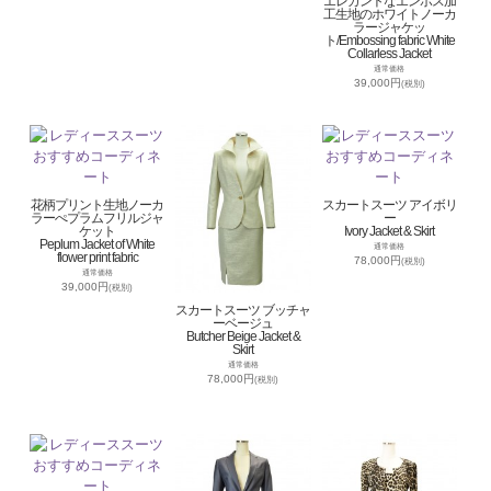
エレガントなエンボス加
工生地のホワイトノーカ
ラージャケッ
ト/Embossing fabric White
Collarless Jacket
通常価格
39,000円
(税別)
花柄プリント生地ノーカ
スカートスーツ アイボリ
ラーぺプラムフリルジャ
ー
ケット
Ivory Jacket & Skirt
Peplum Jacket of White
通常価格
flower print fabric
78,000円
(税別)
通常価格
39,000円
(税別)
スカートスーツ ブッチャ
ーベージュ
Butcher Beige Jacket &
Skirt
通常価格
78,000円
(税別)