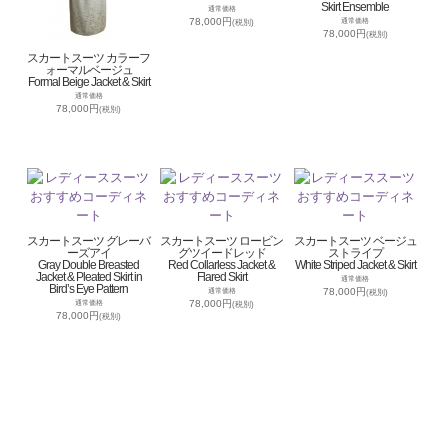
Skirt Ensemble
通常価格
78,000円
通常価格
(税別)
78,000円
(税別)
スカートスーツ カラーフ
ォーマルベージュ
Formal Beige Jacket & Skirt
通常価格
78,000円
(税別)
スカートスーツ グレーバ
スカートスーツ ロービン
スカートスーツ ベージュ
ーズアイ
グツイードレッド
ストライプ
Gray Double Breasted
Red Collarless Jacket &
White Striped Jacket & Skirt
Jacket & Pleated Skirt in
Flared Skirt
通常価格
Bird’s Eye Pattern
78,000円
通常価格
(税別)
78,000円
通常価格
(税別)
78,000円
(税別)