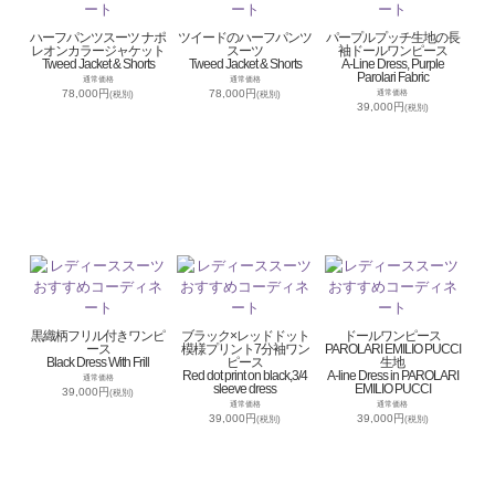
ハーフパンツスーツ ナポ
ツイードのハーフパンツ
パープルプッチ生地の長
レオンカラージャケット
スーツ
袖ドールワンピース
Tweed Jacket & Shorts
Tweed Jacket & Shorts
A-Line Dress, Purple
Parolari Fabric
通常価格
通常価格
78,000円
78,000円
通常価格
(税別)
(税別)
39,000円
(税別)
黒織柄フリル付きワンピ
ブラック×レッドドット
ドールワンピース
ース
模様プリント7分袖ワン
PAROLARI EMILIO PUCCI
Black Dress With Frill
ピース
生地
Red dot print on black,3/4
A-line Dress in PAROLARI
通常価格
sleeve dress
EMILIO PUCCI
39,000円
(税別)
通常価格
通常価格
39,000円
39,000円
(税別)
(税別)