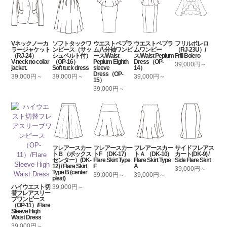
Vネックノーカ
ソフトタックワ
ウエストペプラ
ウエストペプラ
フリルボレロ
ラージャケット
ンピース（サッ
ム八分袖ワンピ
ムワンピー
（RJ-23U）/
（RJ-24）
シュベルト付）
ース/Waist
ス/Waist Peplum
Frill Bolero
V-neck no collar
（OP-16）
Peplum Eighth
Dress（OP-
39,000円～
jacket.
Soft tuck dress
sleeve
14）
Dress（OP-
39,000円～
39,000円～
39,000円～
15）
39,000円～
フレアースカー
フレアースカー
フレアースカー
サイドフレアス
トＢ（ボックス
トF （DK-17)
トＡ （DK-10)
カート(DK-9) /
センター）(DK-
Flare Skirt Type
Flare Skirt Type
Side Flare Skirt
12) / Flare Skirt
F
A
39,000円～
Type B (center
39,000円～
39,000円～
pleat)
ハイウエスト切
39,000円～
替フレアスリー
ブワンピース
（OP-11）/Flare
Sleeve High
Waist Dress
39,000円～