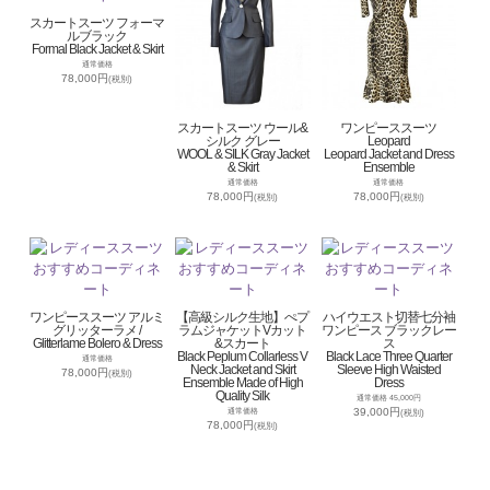
スカートスーツ フォーマ
ルブラック
Formal Black Jacket & Skirt
通常価格
78,000円
(税別)
スカートスーツ ウール&
ワンピーススーツ
シルク グレー
Leopard
WOOL & SILK Gray Jacket
Leopard Jacket and Dress
& Skirt
Ensemble
通常価格
通常価格
78,000円
78,000円
(税別)
(税別)
ワンピーススーツ アルミ
【高級シルク生地】ぺプ
ハイウエスト切替七分袖
グリッターラメ /
ラムジャケットVカット
ワンピース ブラックレー
Glitterlame Bolero & Dress
&スカート
ス
Black Peplum Collarless V
Black Lace Three Quarter
通常価格
Neck Jacket and Skirt
Sleeve High Waisted
78,000円
(税別)
Ensemble Made of High
Dress
Quality Silk
通常価格 45,000円
39,000円
通常価格
(税別)
78,000円
(税別)