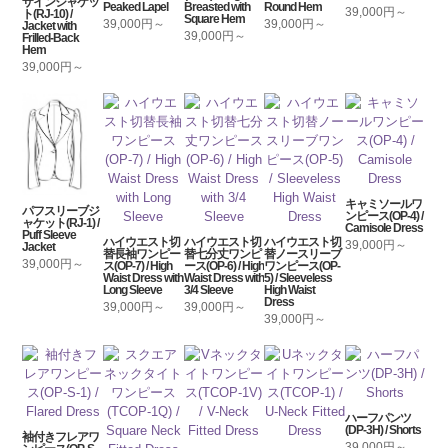
ザインジャケッ
Peaked Lapel
Breasted with
Round Hem
39,000円～
ト(RJ-10) /
Square Hem
39,000円～
39,000円～
Jacket with
39,000円～
Frilled-Back
Hem
39,000円～
キャミソールワ
パフスリーブジ
ンピース(OP-4) /
ャケット(RJ-1) /
Camisole Dress
Puff Sleeve
ハイウエスト切
ハイウエスト切
ハイウエスト切
39,000円～
Jacket
替長袖ワンピー
替七分丈ワンピ
替ノースリーブ
39,000円～
ス(OP-7) / High
ース(OP-6) / High
ワンピース(OP-
Waist Dress with
Waist Dress with
5) / Sleeveless
Long Sleeve
3/4 Sleeve
High Waist
Dress
39,000円～
39,000円～
39,000円～
ハーフパンツ
(DP-3H) / Shorts
袖付きフレアワ
39,000円～