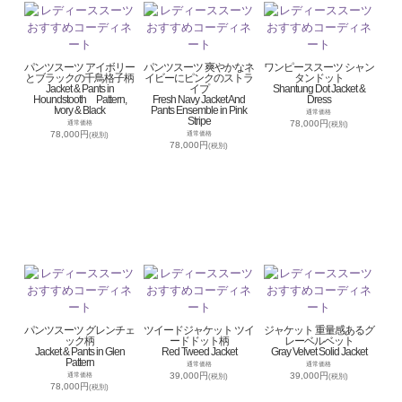
パンツスーツ アイボリー
パンツスーツ 爽やかなネ
ワンピーススーツ シャン
とブラックの千鳥格子柄
イビーにピンクのストラ
タンドット
Jacket & Pants in
イプ
Shantung Dot Jacket &
Houndstooth Pattern,
Fresh Navy Jacket And
Dress
Ivory & Black
Pants Ensemble in Pink
通常価格
Stripe
78,000円
通常価格
(税別)
78,000円
通常価格
(税別)
78,000円
(税別)
パンツスーツ グレンチェ
ツイードジャケット ツイ
ジャケット 重量感あるグ
ック柄
ードドット柄
レーベルベット
Jacket & Pants in Glen
Red Tweed Jacket
Gray Velvet Solid Jacket
Pattern
通常価格
通常価格
39,000円
39,000円
通常価格
(税別)
(税別)
78,000円
(税別)