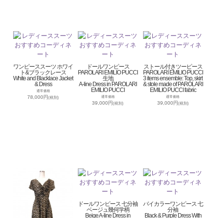
ワンピーススーツ ホワイ
ドールワンピース
ストール付きツーピース
ト&ブラックレース
PAROLARI EMILIO PUCCI
PAROLARI EMILIO PUCCI
White and Blacklace Jacket
生地
3 items ensemble: Top, skirt
& Dress
A-line Dress in PAROLARI
& stole made of PAROLARI
EMILIO PUCCI
EMILIO PUCCI fabric
通常価格
78,000円
通常価格
通常価格
(税別)
39,000円
39,000円
(税別)
(税別)
ドールワンピース 七分袖
バイカラーワンピース 七
ベージュ幾何学柄
分袖
Beige A-line Dress in
Black & Purple Dress With