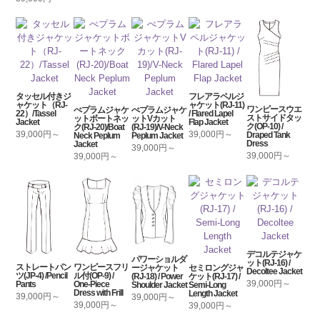
タッセル付きジ
フレアラペルジ
ャケット（RJ-
ャケット(RJ-11)
ワンピースウエ
ぺプラムジャケ
ぺプラムジャケ
22）/Tassel
/ Flared Lapel
ストサイドタッ
ットボートネッ
ットVカット
Jacket
Flap Jacket
ク(OP-10) /
ク(RJ-20)/Boat
(RJ-19)/V-Neck
39,000円～
39,000円～
Draped Tank
Neck Peplum
Peplum Jacket
Dress
Jacket
39,000円～
39,000円～
39,000円～
デコルテジャケ
パワーショルダ
ット(RJ-16) /
ストレートパン
ワンピースフリ
ージャケット
セミロングジャ
Decoltee Jacket
ツ(JP-4) /Pencil
ル付(OP-9) /
(RJ-18) / Power
ケット(RJ-17) /
39,000円～
Pants
One-Piece
Shoulder Jacket
Semi-Long
Dress with Frill
Length Jacket
39,000円～
39,000円～
39,000円～
39,000円～