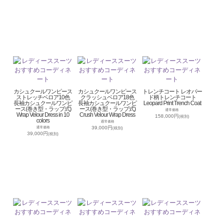
カシュクールワンピース
カシュクールワンピース
トレンチコート レオパー
ストレッチベロア10色
クラッシュベロア18色
ド柄トレンチコート
長袖カシュクールワンピ
長袖カシュクールワンピ
Leopard Print Trench Coat
ース(巻き型・ラップ式)
ース(巻き型・ラップ式)
通常価格
Wrap Velour Dress in 10
Crush Velour Wrap Dress
158,000円
(税別)
colors
通常価格
39,000円
通常価格
(税別)
39,000円
(税別)