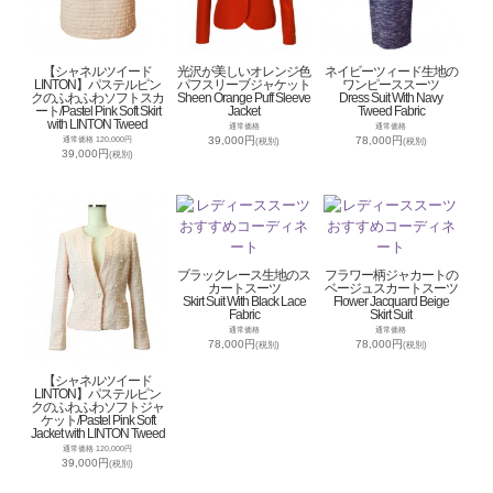
【シャネルツイード
光沢が美しいオレンジ色
ネイビーツィード生地の
LINTON】パステルピン
パフスリーブジャケット
ワンピーススーツ
クのふわふわソフトスカ
Sheen Orange Puff Sleeve
Dress Suit With Navy
ート/Pastel Pink Soft Skirt
Jacket
Tweed Fabric
with LINTON Tweed
通常価格
通常価格
39,000円
78,000円
通常価格 120,000円
(税別)
(税別)
39,000円
(税別)
ブラックレース生地のス
フラワー柄ジャカートの
カートスーツ
ベージュスカートスーツ
Skirt Suit With Black Lace
Flower Jacquard Beige
Fabric
Skirt Suit
通常価格
通常価格
78,000円
78,000円
(税別)
(税別)
【シャネルツイード
LINTON】パステルピン
クのふわふわソフトジャ
ケット/Pastel Pink Soft
Jacket with LINTON Tweed
通常価格 120,000円
39,000円
(税別)