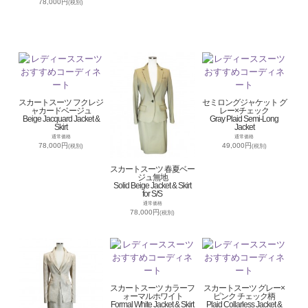
78,000円
(税別)
スカートスーツ フクレジ
セミロングジャケット グ
ャカードベージュ
レー×チェック
Beige Jacquard Jacket &
Gray Plaid Semi-Long
Skirt
Jacket
通常価格
通常価格
78,000円
49,000円
(税別)
(税別)
スカートスーツ 春夏ベー
ジュ無地
Solid Beige Jacket & Skirt
for S/S
通常価格
78,000円
(税別)
スカートスーツ カラーフ
スカートスーツ グレー×
ォーマルホワイト
ピンク チェック柄
Formal White Jacket & Skirt
Plaid Collarless Jacket &