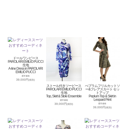
ドールワンピース
PAROLARI EMILIO PUCCI
生地
A-line Dress in PAROLARI
EMILIO PUCCI
通常価格
39,000円
(税別)
ストール付きツーピース
ぺプラムフリルカットソ
PAROLARI EMILIO PUCCI
ー&フレアスカート セッ
生地
トアップ
Top, Skirt & Stole Ensemble
Peplum Top & Skirt in
Leopard Print
通常価格
39,000円
通常価格
(税別)
39,000円
(税別)