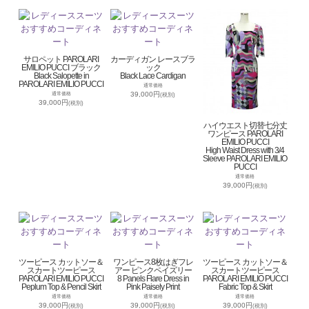
サロペット PAROLARI
カーディガン レースブラ
EMILIO PUCCI ブラック
ック
Black Salopette in
Black Lace Cardigan
PAROLARI EMILIO PUCCI
通常価格
39,000円
通常価格
(税別)
39,000円
(税別)
ハイウエスト切替七分丈
ワンピース PAROLARI
EMILIO PUCCI
High Waist Dress with 3/4
Sleeve PAROLARI EMILIO
PUCCI
通常価格
39,000円
(税別)
ツーピース カットソー＆
ワンピース8枚はぎフレ
ツーピース カットソー＆
スカートツーピース
アー ピンクペイズリー
スカートツーピース
PAROLARI EMILIO PUCCI
8 Panels Flare Dress in
PAROLARI EMILIO PUCCI
Peplum Top & Pencil Skirt
Pink Paisely Print
Fabric Top & Skirt
通常価格
通常価格
通常価格
39,000円
39,000円
39,000円
(税別)
(税別)
(税別)