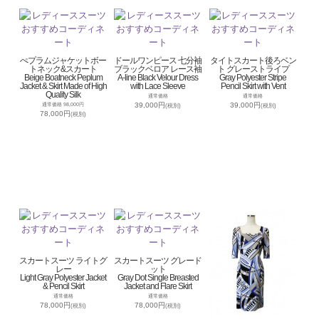
ぺプラムジャケットボー
ドールワンピース 七分袖
タイトスカート後ろベン
トネック&スカート
ブラックベロア レース袖
ト グレーストライプ
Beige Boatneck Peplum
A-line Black Velour Dress
Gray Polyester Stripe
Jacket & Skirt Made of High
with Lace Sleeve
Pencil Skirt with Vent
Quality Silk
通常価格
通常価格
39,000円
39,000円
通常価格 98,000円
(税別)
(税別)
78,000円
(税別)
スカートスーツ ライトグ
スカートスーツ グレード
レー
ット
Light Gray Polyester Jacket
Gray Dot Single Breasted
& Pencil Skirt
Jacket and Flare Skirt
通常価格
通常価格
78,000円
78,000円
(税別)
(税別)