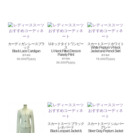
カーディガン レースブラ
Uネックタイトワンピー
スカートスーツ ホワイト
ック
ス
White Peplum V-Neck
Black Lace Cardigan
U-Neck Fitted Dress in
Jacket and Pencil Skirt
Paisely Print
通常価格
通常価格
39,000円
78,000円
通常価格
(税別)
(税別)
39,000円
(税別)
スカートスーツ ブラック
スカートスーツ シルバー
レオパード
グレー
Black Leopard Jacket &
Silver Gray Peplum Jacket