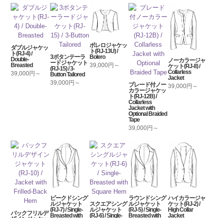
ボレロジャケッ
ダブルジャケッ
ト(RJ-13U) /
ト(RJ-4) /
Bolero
3ボタンテーラ
Double-
ノーカラージャ
ードジャケット
39,000円～
Breasted
ケット(RJ-8) /
(RJ-15) / 3-
Collarless
39,000円～
Button Tailored
Jacket
39,000円～
ブレード付ノー
39,000円～
カラージャケッ
ト(RJ-12B) /
Collarless
Jacket with
Optional Braided
Tape
39,000円～
ピークドシング
ラウンドシング
ハイカラージャ
ルジャケット
スクエアシング
ルジャケット
ケット(RJ-2) /
(RJ-7) / Single-
ルジャケット
(RJ-5) / Single-
High Collar
バックフリルデ
Breasted with
(RJ-6) / Single-
Breasted with
Jacket