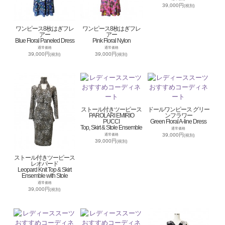
39,000円
(税別)
ワンピース8枚はぎフレ
ワンピース8枚はぎフレ
アー
アー
Blue Floral Paneled Dress
Pink Floral Nylon
通常価格
通常価格
39,000円
39,000円
(税別)
(税別)
ストール付きツーピース
ドールワンピース グリー
PAROLARI EMIRIO
ンフラワー
PUCCI
Green Floral A-line Dress
Top, Skirt & Stole Ensemble
通常価格
39,000円
通常価格
(税別)
39,000円
(税別)
ストール付きツーピース
レオパード
Leopard Knit Top & Skirt
Ensemble with Stole
通常価格
39,000円
(税別)