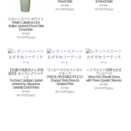
Pencil Skirt
& Pencil Skirt
通常価格
通常価格
78,000円
78,000円
(税別)
(税別)
スカートスーツ ホワイト
White Collarless One
Button Jacket & Pencil Skirt
Ensemble
通常価格
78,000円
(税別)
【女優大地真央さん衣装
ワンピースウエストサイ
ハイウエスト切替七分丈
提供】セミロングジャケ
ドタック
ワンピース
ット
PAROLARI EMILIO PUCCI
Wine Red Sheath Dress
Fuchsia Cardigan Jacket
Draped Tank Dress In
with Three Quarter Sleeves
ordered by Japanese
Abstract Print
通常価格
celebrity Daichi Mao
39,000円
通常価格
(税別)
39,000円
通常価格
(税別)
49,000円
(税別)