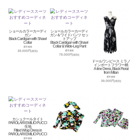
ショールカラーカーディ
ショールカラーカーディ
ガン
ガン＆ワイドパンツ セッ
Black Cardigan with Shawl
トアップ
Collar
Black Cardigan with Shawl
Collar & Wide-Leg Pant
通常価格
39,000円
通常価格
(税別)
78,000円
(税別)
ドールワンピース ミラノ
インポートフラワー柄
A-line Dress, Black Floral
from Milan
通常価格
39,000円
(税別)
カシュクールタイト
PAROLARI EMILIO PUCCI
生地
Fitted Wrap Dress in
PAROLARI EMILIO PUCCI
通常価格