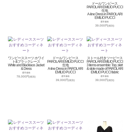
ドールワンピース
PAROLARI EMILIO PUCCI
生地
A-line Dress in PAROLARI
EMILIO PUCCI
通常価格
39,000円
(税別)
ワンピーススーツ ホワイ
ドールワンピース
ストール付きツーピース
ト&ブラックレース
PAROLARI EMILIO PUCCI
PAROLARI EMILIO PUCCI
White and Blacklace Jacket
生地
3 items ensemble: Top, skirt
& Dress
A-line Dress in PAROLARI
& stole made of PAROLARI
EMILIO PUCCI
EMILIO PUCCI fabric
通常価格
78,000円
通常価格
通常価格
(税別)
39,000円
39,000円
(税別)
(税別)