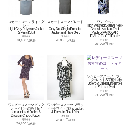
スカートスーツ ライトグ
スカートスーツ グレード
ワンピース
レー
ット
High Waisted Square Neck
Light Gray Polyester Jacket
Gray Dot Single Breasted
Dress in Abstract Print
& Pencil Skirt
Jacket and Flare Skirt
Made of PAROLARI
EMILIO PUCCI Fabric
通常価格
通常価格
78,000円
78,000円
通常価格
(税別)
(税別)
39,000円
(税別)
ワンピーススーツ ブラ
ック×レッドS字柄生地 /
Bolero & Dress Ensemble
in S-Letter Print
通常価格
78,000円
(税別)
ワンピーススーツ ピンク
ワンピーススーツ ブラッ
とネイビーの格子柄 /
ク×ホワイト 花柄 / Jacket
Unstructured Jacket &
& Dress in Floral Print
Dress in Check Pattern
通常価格
78,000円
通常価格
(税別)
78,000円
(税別)