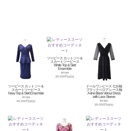
ツーピース カットソー＆
スカートツーピース
White Top & Skirt
Ensemble
通常価格
39,000円
(税別)
ツーピース カットソー＆
ドールワンピース 七分袖
スカートツーピース
ブラックベロア レース袖
Navy Top & Skirt Ensemble
A-line Black Velour Dress
with Lace Sleeve
通常価格
39,000円
通常価格
(税別)
39,000円
(税別)