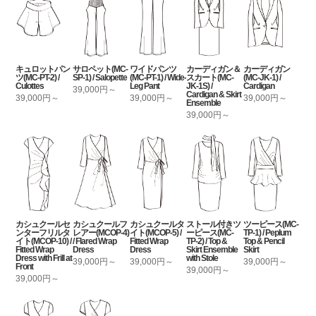
キュロットパン
サロペット(MC-
ワイドパンツ
カーディガン＆
カーディガン
ツ(MC-PT-2) /
SP-1) / Salopette
(MC-PT-1) / Wide-
スカート(MC-
(MC-JK-1) /
Culottes
Leg Pant
JK-1S) /
Cardigan
39,000円～
Cardigan & Skirt
39,000円～
39,000円～
39,000円～
Ensemble
39,000円～
カシュクールセ
カシュクールフ
カシュクールタ
ストール付きツ
ツーピース(MC-
ンターフリルタ
レアー(MCOP-4)
イト(MCOP-5) /
ーピース(MC-
TP-1) / Peplum
イト(MCOP-10) /
/ Flared Wrap
Fitted Wrap
TP-2) / Top &
Top & Pencil
Fitted Wrap
Dress
Dress
Skirt Ensemble
Skirt
Dress with Frill at
with Stole
39,000円～
39,000円～
39,000円～
Front
39,000円～
39,000円～