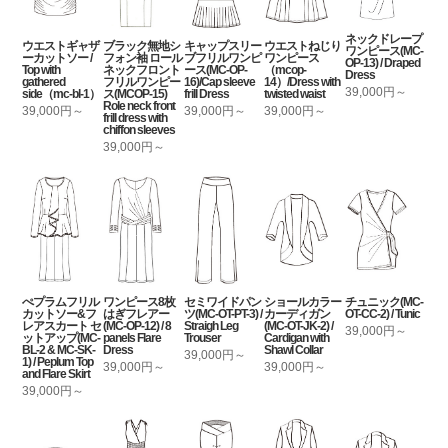
ネックドレープ
ウエストギャザ
ブラック無地シ
キャップスリー
ウエストねじり
ワンピース(MC-
ーカットソー /
フォン袖 ロール
ブフリルワンピ
ワンピース
OP-13) / Draped
Top with
ネックフロント
ース(MC-OP-
（mcop-
Dress
gathered
フリルワンピー
16)/Cap sleeve
14）/Dress with
39,000円～
side（mc-bl-1）
ス(MCOP-15)
frill Dress
twisted waist
Role neck front
39,000円～
39,000円～
39,000円～
frill dress with
chiffon sleeves
39,000円～
ぺプラムフリル
ワンピース8枚
セミワイドパン
ショールカラー
チュニック(MC-
カットソー&フ
はぎフレアー
ツ(MC-OT-PT-3) /
カーディガン
OT-CC-2) / Tunic
レアスカート セ
(MC-OP-12) / 8
Straigh Leg
(MC-OT-JK-2) /
39,000円～
ットアップ(MC-
panels Flare
Trouser
Cardigan with
BL-2 & MC-SK-
Dress
Shawl Collar
39,000円～
1) / Peplum Top
39,000円～
39,000円～
and Flare Skirt
39,000円～