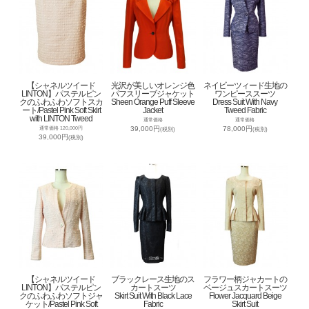
【シャネルツイード
光沢が美しいオレンジ色
ネイビーツィード生地の
LINTON】パステルピン
パフスリーブジャケット
ワンピーススーツ
クのふわふわソフトスカ
Sheen Orange Puff Sleeve
Dress Suit With Navy
ート/Pastel Pink Soft Skirt
Jacket
Tweed Fabric
with LINTON Tweed
通常価格
通常価格
39,000円
78,000円
通常価格 120,000円
(税別)
(税別)
39,000円
(税別)
【シャネルツイード
ブラックレース生地のス
フラワー柄ジャカートの
LINTON】パステルピン
カートスーツ
ベージュスカートスーツ
クのふわふわソフトジャ
Skirt Suit With Black Lace
Flower Jacquard Beige
ケット/Pastel Pink Soft
Fabric
Skirt Suit