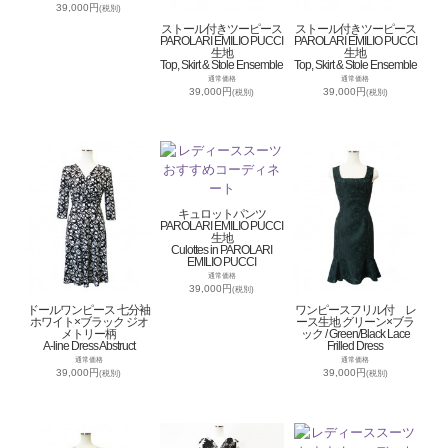
39,000円
(税別)
ストール付きツーピース
ストール付きツーピース
PAROLARI EMILIO PUCCI
PAROLARI EMILIO PUCCI
生地
生地
Top, Skirt & Stole Ensemble
Top, Skirt & Stole Ensemble
通常価格
通常価格
39,000円
39,000円
(税別)
(税別)
キュロットパンツ
PAROLARI EMILIO PUCCI
生地
Culottes in PAROLARI
EMILIO PUCCI
通常価格
39,000円
(税別)
ドールワンピース 七分袖
ワンピースフリル付 レ
ホワイト×ブラック ジオ
ース生地 グリーン×ブラ
メトリー柄
ック / Green/Black Lace
A-line Dress Abstruct
Frilled Dress
通常価格
通常価格
39,000円
39,000円
(税別)
(税別)