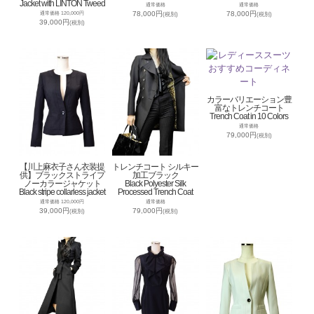
Jacket with LINTON Tweed
通常価格
通常価格
78,000円
78,000円
通常価格 120,000円
(税別)
(税別)
39,000円
(税別)
カラーバリエーション豊
富なトレンチコート
Trench Coat in 10 Colors
通常価格
79,000円
(税別)
【川上麻衣子さん衣装提
トレンチコート シルキー
供】ブラックストライプ
加工ブラック
ノーカラージャケット
Black Polyester Silk
Black stripe collarless jacket
Processed Trench Coat
通常価格 120,000円
通常価格
39,000円
79,000円
(税別)
(税別)