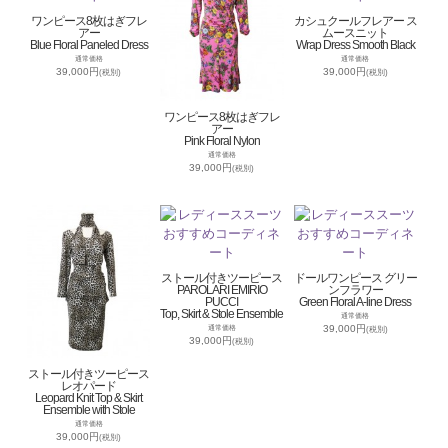
ワンピース8枚はぎフレ
カシュクールフレアー ス
アー
ムースニット
Blue Floral Paneled Dress
Wrap Dress Smooth Black
通常価格
通常価格
39,000円
39,000円
(税別)
(税別)
ワンピース8枚はぎフレ
アー
Pink Floral Nylon
通常価格
39,000円
(税別)
ストール付きツーピース
ドールワンピース グリー
PAROLARI EMIRIO
ンフラワー
PUCCI
Green Floral A-line Dress
Top, Skirt & Stole Ensemble
通常価格
39,000円
通常価格
(税別)
39,000円
(税別)
ストール付きツーピース
レオパード
Leopard Knit Top & Skirt
Ensemble with Stole
通常価格
39,000円
(税別)