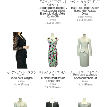
ラムジャケットVカット
ワンピース ブラックレー
&スカート
ス
Black Peplum Collarless V
Black Lace Three Quarter
Neck Jacket and Skirt
Sleeve High Waisted
Ensemble Made of High
Dress
Quality Silk
通常価格 45,000円
39,000円
通常価格
(税別)
78,000円
(税別)
カーディガン レースブラ
Uネックタイトワンピー
スカートスーツ ホワイト
ック
ス
White Peplum V-Neck
Black Lace Cardigan
U-Neck Fitted Dress in
Jacket and Pencil Skirt
Paisely Print
通常価格
通常価格
39,000円
78,000円
通常価格
(税別)
(税別)
39,000円
(税別)