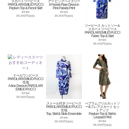
スカートツーピース
アー ピンクペイズリー
PAROLARI EMILIO PUCCI
8 Panels Flare Dress in
Peplum Top & Pencil Skirt
Pink Paisely Print
通常価格
通常価格
39,000円
39,000円
(税別)
(税別)
ツーピース カットソー＆
スカートツーピース
PAROLARI EMILIO PUCCI
Fabric Top & Skirt
通常価格
39,000円
(税別)
ドールワンピース
PAROLARI EMILIO PUCCI
生地
A-line Dress in PAROLARI
EMILIO PUCCI
通常価格
39,000円
(税別)
ストール付きツーピース
ぺプラムフリルカットソ
PAROLARI EMILIO PUCCI
ー&フレアスカート セッ
生地
トアップ
Top, Skirt & Stole Ensemble
Peplum Top & Skirt in
Leopard Print
通常価格
39,000円
通常価格
(税別)
39,000円
(税別)