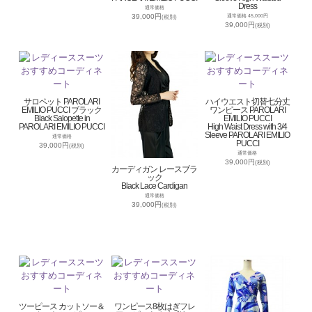
Dress
通常価格
39,000円
通常価格 45,000円
(税別)
39,000円
(税別)
サロペット PAROLARI
ハイウエスト切替七分丈
EMILIO PUCCI ブラック
ワンピース PAROLARI
Black Salopette in
EMILIO PUCCI
PAROLARI EMILIO PUCCI
High Waist Dress with 3/4
Sleeve PAROLARI EMILIO
通常価格
PUCCI
39,000円
(税別)
通常価格
39,000円
(税別)
カーディガン レースブラ
ック
Black Lace Cardigan
通常価格
39,000円
(税別)
ツーピース カットソー＆
ワンピース8枚はぎフレ