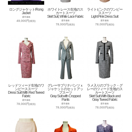
ロングジャケット/Rong
ホワイトレース生地のス
ライトピンクのワンピー
Jacket
カートスーツ
ススーツ
Skirt Suit, White Lace Fabric
Light Pink Dress Suit
通常価格
49,000円
通常価格
通常価格
(税別)
78,000円
78,000円
(税別)
(税別)
レッドツィード生地のワ
グレーサブリナパンツｘ
ラメ入りのブラック・グ
ンピーススーツ
ジャケットのセットアッ
レーのツィード生地のス
Dress Suit With Red Tweed
プスーツ
カートスーツ
Fabric
Gray Suit with Cropped
Skirt Suit With Black and
Pants
Gray Tweed Fabric
通常価格
78,000円
通常価格
通常価格
(税別)
78,000円
78,000円
(税別)
(税別)