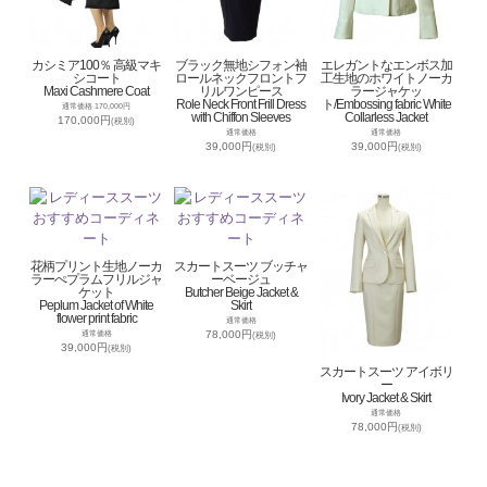
カシミア100％ 高級マキ
ブラック無地シフォン袖
エレガントなエンボス加
シコート
ロールネックフロントフ
工生地のホワイトノーカ
Maxi Cashmere Coat
リルワンピース
ラージャケッ
Role Neck Front Frill Dress
ト/Embossing fabric White
通常価格 170,000円
with Chiffon Sleeves
Collarless Jacket
170,000円
(税別)
通常価格
通常価格
39,000円
39,000円
(税別)
(税別)
花柄プリント生地ノーカ
スカートスーツ ブッチャ
ラーぺプラムフリルジャ
ーベージュ
ケット
Butcher Beige Jacket &
Peplum Jacket of White
Skirt
flower print fabric
通常価格
78,000円
通常価格
(税別)
39,000円
(税別)
スカートスーツ アイボリ
ー
Ivory Jacket & Skirt
通常価格
78,000円
(税別)