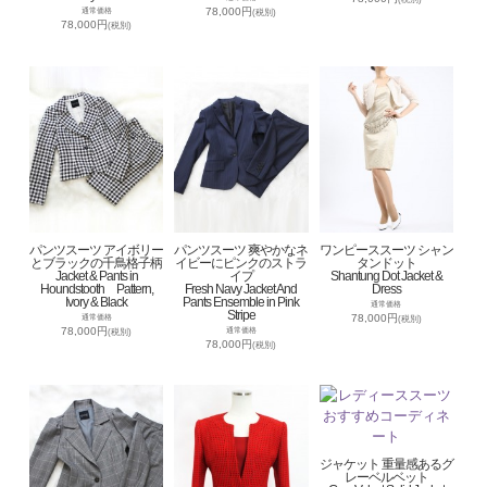
78,000円
通常価格
(税別)
78,000円
(税別)
パンツスーツ アイボリー
パンツスーツ 爽やかなネ
ワンピーススーツ シャン
とブラックの千鳥格子柄
イビーにピンクのストラ
タンドット
Jacket & Pants in
イプ
Shantung Dot Jacket &
Houndstooth Pattern,
Fresh Navy Jacket And
Dress
Ivory & Black
Pants Ensemble in Pink
通常価格
Stripe
78,000円
通常価格
(税別)
78,000円
通常価格
(税別)
78,000円
(税別)
ジャケット 重量感あるグ
レーベルベット