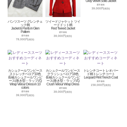
Gray Velvet Solid Jacket
通常価格
39,000円
(税別)
パンツスーツ グレンチェ
ツイードジャケット ツイ
ック柄
ードドット柄
Jacket & Pants in Glen
Red Tweed Jacket
Pattern
通常価格
39,000円
通常価格
(税別)
78,000円
(税別)
カシュクールワンピース
カシュクールワンピース
トレンチコート レオパー
ストレッチベロア10色
クラッシュベロア18色
ド柄トレンチコート
長袖カシュクールワンピ
長袖カシュクールワンピ
Leopard Print Trench Coat
ース(巻き型・ラップ式)
ース(巻き型・ラップ式)
通常価格
Wrap Velour Dress in 10
Crush Velour Wrap Dress
158,000円
(税別)
colors
通常価格
39,000円
通常価格
(税別)
39,000円
(税別)