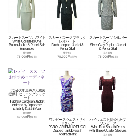
スカートスーツ ホワイト
スカートスーツ ブラック
スカートスーツ シルバー
White Collarless One
レオパード
グレー
Button Jacket & Pencil Skirt
Black Leopard Jacket &
Silver Gray Peplum Jacket
Ensemble
Pencil Skirt
& Pencil Skirt
通常価格
通常価格
通常価格
78,000円
78,000円
78,000円
(税別)
(税別)
(税別)
【女優大地真央さん衣装
提供】セミロングジャケ
ット
Fuchsia Cardigan Jacket
ordered by Japanese
celebrity Daichi Mao
通常価格
49,000円
(税別)
ワンピースウエストサイ
ハイウエスト切替七分丈
ドタック
ワンピース
PAROLARI EMILIO PUCCI
Wine Red Sheath Dress
Draped Tank Dress In
with Three Quarter Sleeves
Abstract Print
通常価格