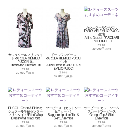
カシュクールひもなし
PAROLARI EMILIO PUCCI
生地
A-line Dress in PAROLARI
EMILIO PUCCI
通常価格
39,000円
(税別)
カシュクールフリルタイ
ドールワンピース
ト PAROLARI EMILIO
PAROLARI EMILIO PUCCI
PUCCI生地
生地
Fitted Wrap Dress w/ Frill
A-line Dress in PAROLARI
EMILIO PUCCI
通常価格
39,000円
通常価格
(税別)
39,000円
(税別)
PUCCI Green & PInk×カ
ツーピース （カットソー
ツーピース カットソー＆
シュクール半袖センター
＆スカート）
スカートツーピース
フリルタイト/ Fitted Wrap
Staggered pattern Top &
Orange Top & Skirt
Dress with Frill at Front
Skirt Ensemble
Ensemble
通常価格
通常価格
通常価格
39,000円
39,000円
39,000円
(税別)
(税別)
(税別)