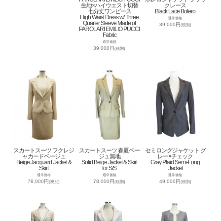
生地×ハイウエスト切替
クレース
七分丈ワンピース
Black Lace Bolero
High Waist Dress w/ Three
通常価格
Quarter Sleeve Made of
39,000円
(税別)
PAROLARI EMILIO PUCCI
Fabric
通常価格
39,000円
(税別)
スカートスーツ フクレジ
スカートスーツ 春夏ベー
セミロングジャケット グ
ャカードベージュ
ジュ無地
レー×チェック
Beige Jacquard Jacket &
Solid Beige Jacket & Skirt
Gray Plaid Semi-Long
Skirt
for S/S
Jacket
通常価格
通常価格
通常価格
78,000円
78,000円
49,000円
(税別)
(税別)
(税別)