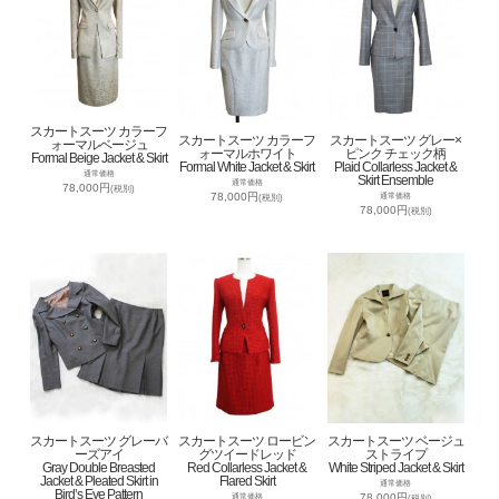
スカートスーツ カラーフ
スカートスーツ カラーフ
スカートスーツ グレー×
ォーマルベージュ
ォーマルホワイト
ピンク チェック柄
Formal Beige Jacket & Skirt
Formal White Jacket & Skirt
Plaid Collarless Jacket &
通常価格
Skirt Ensemble
通常価格
78,000円
(税別)
78,000円
通常価格
(税別)
78,000円
(税別)
スカートスーツ グレーバ
スカートスーツ ロービン
スカートスーツ ベージュ
ーズアイ
グツイードレッド
ストライプ
Gray Double Breasted
Red Collarless Jacket &
White Striped Jacket & Skirt
Jacket & Pleated Skirt in
Flared Skirt
通常価格
Bird’s Eye Pattern
78,000円
通常価格
(税別)