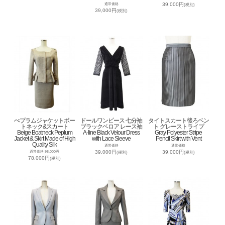
39,000円
通常価格
(税別)
39,000円
(税別)
ぺプラムジャケットボー
ドールワンピース 七分袖
タイトスカート後ろベン
トネック&スカート
ブラックベロア レース袖
ト グレーストライプ
Beige Boatneck Peplum
A-line Black Velour Dress
Gray Polyester Stripe
Jacket & Skirt Made of High
with Lace Sleeve
Pencil Skirt with Vent
Quality Silk
通常価格
通常価格
39,000円
39,000円
通常価格 98,000円
(税別)
(税別)
78,000円
(税別)