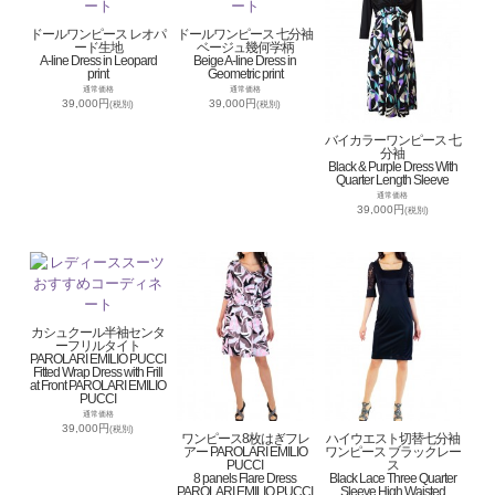
ドールワンピース レオパ
ドールワンピース 七分袖
ード生地
ベージュ幾何学柄
A-line Dress in Leopard
Beige A-line Dress in
print
Geometric print
通常価格
通常価格
39,000円
39,000円
(税別)
(税別)
バイカラーワンピース 七
分袖
Black & Purple Dress With
Quarter Length Sleeve
通常価格
39,000円
(税別)
カシュクール半袖センタ
ーフリルタイト
PAROLARI EMILIO PUCCI
Fitted Wrap Dress with Frill
at Front PAROLARI EMILIO
PUCCI
通常価格
39,000円
(税別)
ワンピース8枚はぎフレ
ハイウエスト切替七分袖
アー PAROLARI EMILIO
ワンピース ブラックレー
PUCCI
ス
8 panels Flare Dress
Black Lace Three Quarter
PAROLARI EMILIO PUCCI
Sleeve High Waisted