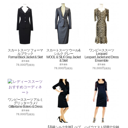
スカートスーツ フォーマ
スカートスーツ ウール&
ワンピーススーツ
ルブラック
シルク グレー
Leopard
Formal Black Jacket & Skirt
WOOL & SILK Gray Jacket
Leopard Jacket and Dress
& Skirt
Ensemble
通常価格
78,000円
通常価格
通常価格
(税別)
78,000円
78,000円
(税別)
(税別)
ワンピーススーツ アルミ
グリッターラメ /
Glitterlame Bolero & Dress
通常価格
78,000円
(税別)
【高級シルク生地】ぺプ
ハイウエスト切替七分袖