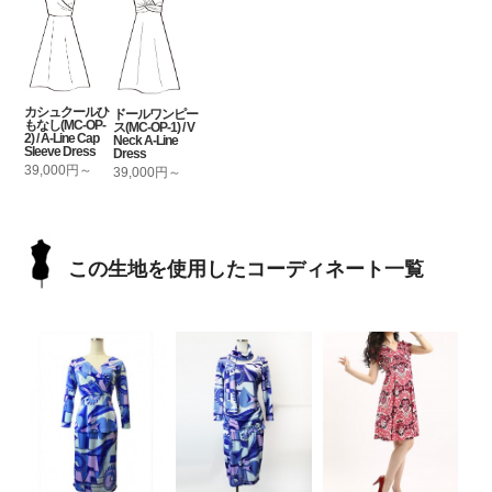
カシュクールひ
ドールワンピー
もなし(MC-OP-
ス(MC-OP-1) / V
2) / A-Line Cap
Neck A-Line
Sleeve Dress
Dress
39,000円～
39,000円～
この生地を使用したコーディネート一覧