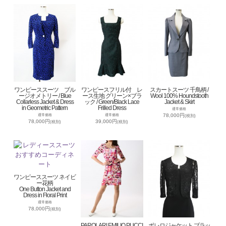
ワンピーススーツ ブル
ワンピースフリル付 レ
スカートスーツ 千鳥柄 /
ージオメトリー / Blue
ース生地 グリーン×ブラ
Wool 100% Houndstooth
Collarless Jacket & Dress
ック / Green/Black Lace
Jacket & Skirt
in Geometric Pattern
Frilled Dress
通常価格
78,000円
通常価格
通常価格
(税別)
78,000円
39,000円
(税別)
(税別)
ワンピーススーツ ネイビ
ー花柄
One Button Jacket and
Dress in Floral Print
通常価格
78,000円
(税別)
PAROLARI EMILIO PUCCI
ボレロジャケット ブラッ