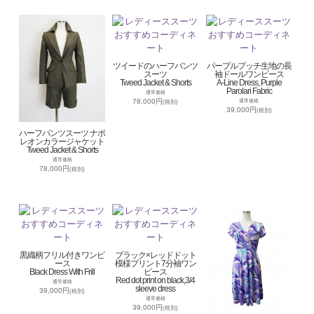
ツイードのハーフパンツ
パープルプッチ生地の長
スーツ
袖ドールワンピース
Tweed Jacket & Shorts
A-Line Dress, Purple
Parolari Fabric
通常価格
78,000円
通常価格
(税別)
39,000円
(税別)
ハーフパンツスーツ ナポ
レオンカラージャケット
Tweed Jacket & Shorts
通常価格
78,000円
(税別)
黒織柄フリル付きワンピ
ブラック×レッドドット
ース
模様プリント7分袖ワン
Black Dress With Frill
ピース
Red dot print on black,3/4
通常価格
sleeve dress
39,000円
(税別)
通常価格
39,000円
(税別)