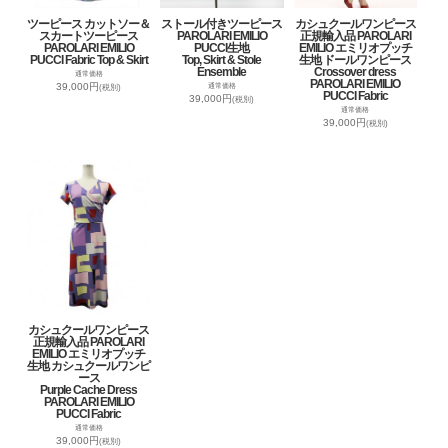
ツーピース カットソー＆
ストール付きツーピース
カシュクールワンピース
スカートツーピース
PAROLARI EMILIO
正規輸入品 PAROLARI
PAROLARI EMILIO
PUCCI生地
EMILIO エミリオプッチ
PUCCI Fabric Top & Skirt
Top, Skirt & Stole
生地 ドールワンピース
Ensemble
Crossover dress
通常価格
PAROLARI EMILIO
39,000円
通常価格
(税別)
PUCCI Fabric
39,000円
(税別)
通常価格
39,000円
(税別)
カシュクールワンピース
正規輸入品 PAROLARI
EMILIO エミリオプッチ
生地 カシュクールワンピ
ース
Purple Cache Dress
PAROLARI EMILIO
PUCCI Fabric
通常価格
39,000円
(税別)