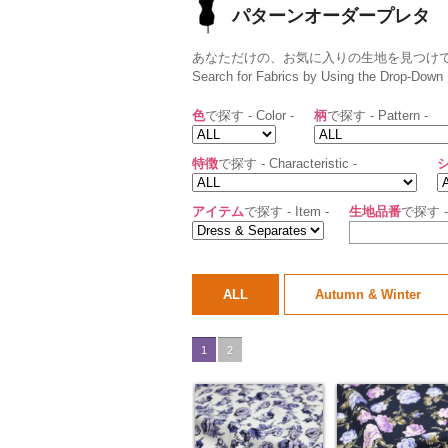
パターンオーダープレタ 生地一覧
あなただけの、お気に入りの生地を見つけ
Search for Fabrics by Using the Drop-Down 
色
で探す - Color -
柄
で探す - Pattern -
特徴
で探す - Characteristic -
アイテム
で探す - Item -
生地品番
で探す - 
ALL
Autumn & Winter
1
2