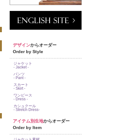
デザイン
からオーダー
Order by Style
ジャケット
- Jacket -
パンツ
- Pant -
スカート
- Skirt -
ワンピース
- Dress -
カシュクール
- Stretch Dress-
アイテム別生地
からオーダー
Order by Item
ジャケット素材