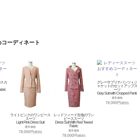
めコーディネート
のスカ
グレーサブリナパンツｘ
ャケットのセットアップ
abric
ーツ
Gray Suit with Cropped Pant
通常価格
78,000円
(税別)
ライトピンクのワンピース
レッドツィード生地のワン
スーツ
ピーススーツ
Light Pink Dress Suit
Dress Suit With Red Tweed
Fabric
通常価格
通常価格
78,000円
(税別)
78,000円
(税別)