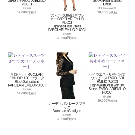
at Front PAROLARI EMILIO
Sleeve High Waisted
PUCCI
Dress
通常価格
通常価格 45,000円
39,000円
39,000円
(税別)
(税別)
ワンピース8枚はぎフレ
アー PAROLARI EMILIO
PUCCI
8 panels Flare Dress
PAROLARI EMILIO PUCCI
通常価格
39,000円
(税別)
サロペット PAROLARI
ハイウエスト切替七分丈
EMILIO PUCCI ブラック
ワンピース PAROLARI
Black Salopette in
EMILIO PUCCI
PAROLARI EMILIO PUCCI
High Waist Dress with 3/4
Sleeve PAROLARI EMILIO
通常価格
PUCCI
39,000円
(税別)
通常価格
39,000円
(税別)
カーディガン レースブラ
ック
Black Lace Cardigan
通常価格
39,000円
(税別)