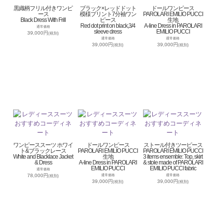
黒織柄フリル付きワンピ
ブラック×レッドドット
ドールワンピース
ース
模様プリント7分袖ワン
PAROLARI EMILIO PUCCI
Black Dress With Frill
ピース
生地
Red dot print on black,3/4
A-line Dress in PAROLARI
通常価格
sleeve dress
EMILIO PUCCI
39,000円
(税別)
通常価格
通常価格
39,000円
39,000円
(税別)
(税別)
ワンピーススーツ ホワイ
ドールワンピース
ストール付きツーピース
ト&ブラックレース
PAROLARI EMILIO PUCCI
PAROLARI EMILIO PUCCI
White and Blacklace Jacket
生地
3 items ensemble: Top, skirt
& Dress
A-line Dress in PAROLARI
& stole made of PAROLARI
EMILIO PUCCI
EMILIO PUCCI fabric
通常価格
78,000円
通常価格
通常価格
(税別)
39,000円
39,000円
(税別)
(税別)