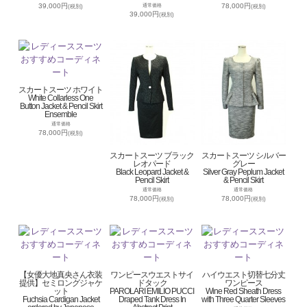
39,000円
78,000円
通常価格
(税別)
(税別)
39,000円
(税別)
スカートスーツ ホワイト
White Collarless One
Button Jacket & Pencil Skirt
Ensemble
通常価格
78,000円
(税別)
スカートスーツ ブラック
スカートスーツ シルバー
レオパード
グレー
Black Leopard Jacket &
Silver Gray Peplum Jacket
Pencil Skirt
& Pencil Skirt
通常価格
通常価格
78,000円
78,000円
(税別)
(税別)
【女優大地真央さん衣装
ワンピースウエストサイ
ハイウエスト切替七分丈
提供】セミロングジャケ
ドタック
ワンピース
ット
PAROLARI EMILIO PUCCI
Wine Red Sheath Dress
Fuchsia Cardigan Jacket
Draped Tank Dress In
with Three Quarter Sleeves