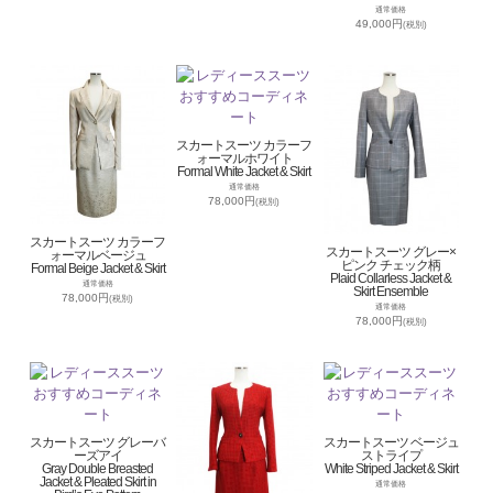
通常価格
49,000円
(税別)
スカートスーツ カラーフ
ォーマルホワイト
Formal White Jacket & Skirt
通常価格
78,000円
(税別)
スカートスーツ カラーフ
スカートスーツ グレー×
ォーマルベージュ
ピンク チェック柄
Formal Beige Jacket & Skirt
Plaid Collarless Jacket &
通常価格
Skirt Ensemble
78,000円
(税別)
通常価格
78,000円
(税別)
スカートスーツ グレーバ
スカートスーツ ベージュ
ーズアイ
ストライプ
Gray Double Breasted
White Striped Jacket & Skirt
Jacket & Pleated Skirt in
通常価格