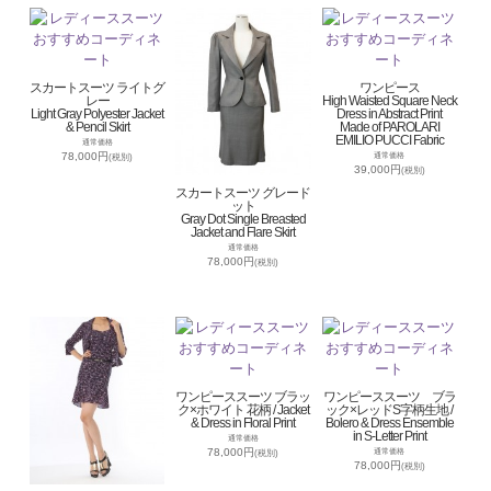
スカートスーツ ライトグ
ワンピース
レー
High Waisted Square Neck
Light Gray Polyester Jacket
Dress in Abstract Print
& Pencil Skirt
Made of PAROLARI
EMILIO PUCCI Fabric
通常価格
78,000円
通常価格
(税別)
39,000円
(税別)
スカートスーツ グレード
ット
Gray Dot Single Breasted
Jacket and Flare Skirt
通常価格
78,000円
(税別)
ワンピーススーツ ブラッ
ワンピーススーツ ブラ
ク×ホワイト 花柄 / Jacket
ック×レッドS字柄生地 /
& Dress in Floral Print
Bolero & Dress Ensemble
in S-Letter Print
通常価格
78,000円
通常価格
(税別)
78,000円
(税別)