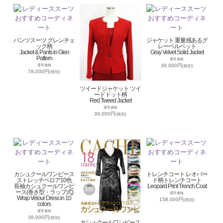
パンツスーツ グレンチェ
ジャケット 重量感あるグ
ック柄
レーベルベット
Jacket & Pants in Glen
Gray Velvet Solid Jacket
Pattern
通常価格
39,000円
通常価格
(税別)
78,000円
(税別)
ツイードジャケット ツイ
ードドット柄
Red Tweed Jacket
通常価格
39,000円
(税別)
カシュクールワンピース
トレンチコート レオパー
ストレッチベロア10色
ド柄トレンチコート
長袖カシュクールワンピ
Leopard Print Trench Coat
ース(巻き型・ラップ式)
通常価格
Wrap Velour Dress in 10
158,000円
(税別)
colors
通常価格
39,000円
(税別)
カシュクールワンピース