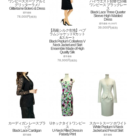
ワンピーススーツ アルミ
ハイウエスト切替七分袖
グリッターラメ /
ワンピース ブラックレー
Glitterlame Bolero & Dress
ス
Black Lace Three Quarter
通常価格
Sleeve High Waisted
78,000円
(税別)
Dress
通常価格 45,000円
39,000円
(税別)
【高級シルク生地】ぺプ
ラムジャケットVカット
&スカート
Black Peplum Collarless V
Neck Jacket and Skirt
Ensemble Made of High
Quality Silk
通常価格
78,000円
(税別)
カーディガン レースブラ
Uネックタイトワンピー
スカートスーツ ホワイト
ック
ス
White Peplum V-Neck
Black Lace Cardigan
U-Neck Fitted Dress in
Jacket and Pencil Skirt
Paisely Print
通常価格
通常価格