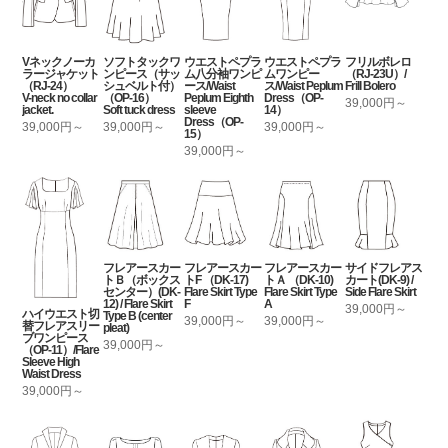
Vネックノーカ
ソフトタックワ
ウエストペプラ
ウエストペプラ
フリルボレロ
ラージャケット
ンピース（サッ
ム八分袖ワンピ
ムワンピー
（RJ-23U）/
（RJ-24）
シュベルト付）
ース/Waist
ス/Waist Peplum
Frill Bolero
V-neck no collar
（OP-16）
Peplum Eighth
Dress（OP-
39,000円～
jacket.
Soft tuck dress
sleeve
14）
Dress（OP-
39,000円～
39,000円～
39,000円～
15）
39,000円～
フレアースカー
フレアースカー
フレアースカー
サイドフレアス
トＢ（ボックス
トF （DK-17)
トＡ （DK-10)
カート(DK-9) /
センター）(DK-
Flare Skirt Type
Flare Skirt Type
Side Flare Skirt
12) / Flare Skirt
F
A
39,000円～
ハイウエスト切
Type B (center
39,000円～
39,000円～
替フレアスリー
pleat)
ブワンピース
39,000円～
（OP-11）/Flare
Sleeve High
Waist Dress
39,000円～