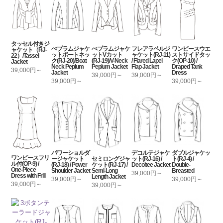
タッセル付きジ
ぺプラムジャケ
ぺプラムジャケ
フレアラペルジ
ワンピースウエ
ャケット（RJ-
ットボートネッ
ットVカット
ャケット(RJ-11)
ストサイドタッ
22）/Tassel
ク(RJ-20)/Boat
(RJ-19)/V-Neck
/ Flared Lapel
ク(OP-10) /
Jacket
Neck Peplum
Peplum Jacket
Flap Jacket
Draped Tank
39,000円～
Jacket
Dress
39,000円～
39,000円～
39,000円～
39,000円～
パワーショルダ
デコルテジャケ
ダブルジャケッ
ワンピースフリ
セミロングジャ
ージャケット
ット(RJ-16) /
ト(RJ-4) /
ル付(OP-9) /
ケット(RJ-17) /
(RJ-18) / Power
Decoltee Jacket
Double-
One-Piece
Semi-Long
Shoulder Jacket
Breasted
39,000円～
Dress with Frill
Length Jacket
39,000円～
39,000円～
39,000円～
39,000円～