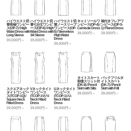
ハイウエスト切
ハイウエスト切
ハイウエスト切
キャミソールワ
袖付きフレアワ
替長袖ワンピー
替七分丈ワンピ
替ノースリーブ
ンピース(OP-4) /
ンピース(OP-S-
ス(OP-7) / High
ース(OP-6) / High
ワンピース(OP-
Camisole Dress
1) / Flared Dress
Waist Dress with
Waist Dress with
5) / Sleeveless
39,000円～
39,000円～
Long Sleeve
3/4 Sleeve
High Waist
Dress
39,000円～
39,000円～
39,000円～
タイトスカート
バックフリルタ
前後スリット付
イトスカート
(DK-8) / Pencil
(DK-7) / Pencil
Skirt with Slits
Skirt with Frill
スクエアネック
Vネックタイト
Uネックタイト
タイトワンピー
ワンピース
ワンピース
39,000円～
39,000円～
ス(TCOP-1Q) /
(TCOP-1V) / V-
(TCOP-1) / U-
Square Neck
Neck Fitted
Neck Fitted
Fitted Dress
Dress
Dress
39,000円～
39,000円～
39,000円～