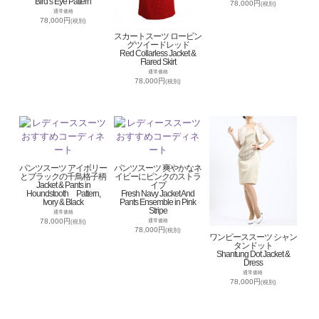
Bird’s Eye Pattern
78,000円
(税別)
通常価格
78,000円
(税別)
スカートスーツ ロービン
グツイードレッド
Red Collarless Jacket &
Flared Skirt
通常価格
78,000円
(税別)
パンツスーツ アイボリー
パンツスーツ 爽やかなネ
とブラックの千鳥格子柄
イビーにピンクのストラ
Jacket & Pants in
イプ
Houndstooth Pattern,
Fresh Navy Jacket And
Ivory & Black
Pants Ensemble in Pink
Stripe
通常価格
78,000円
通常価格
(税別)
78,000円
(税別)
ワンピーススーツ シャン
タンドット
Shantung Dot Jacket &
Dress
通常価格
78,000円
(税別)