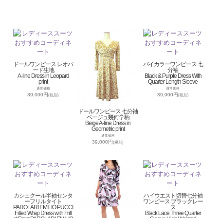
ドールワンピース レオパ
バイカラーワンピース 七
ード生地
分袖
A-line Dress in Leopard
Black & Purple Dress With
print
Quarter Length Sleeve
通常価格
通常価格
39,000円
39,000円
(税別)
(税別)
ドールワンピース 七分袖
ベージュ幾何学柄
Beige A-line Dress in
Geometric print
通常価格
39,000円
(税別)
カシュクール半袖センタ
ハイウエスト切替七分袖
ーフリルタイト
ワンピース ブラックレー
PAROLARI EMILIO PUCCI
ス
Fitted Wrap Dress with Frill
Black Lace Three Quarter