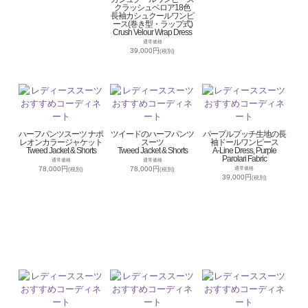
クラッシュベロア18色
長袖カシュクールワンピ
ース(巻き型・ラップ式)
Crush Velour Wrap Dress
通常価格
39,000円
(税別)
ハーフパンツスーツ ナポ
ツイードのハーフパンツ
パープルプッチ生地の長
レオンカラージャケット
スーツ
袖ドールワンピース
Tweed Jacket & Shorts
Tweed Jacket & Shorts
A-Line Dress, Purple
Parolari Fabric
通常価格
通常価格
78,000円
78,000円
通常価格
(税別)
(税別)
39,000円
(税別)