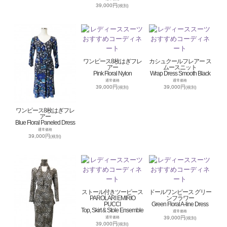
39,000円
(税別)
ワンピース8枚はぎフレ
カシュクールフレアー ス
アー
ムースニット
Pink Floral Nylon
Wrap Dress Smooth Black
通常価格
通常価格
39,000円
39,000円
(税別)
(税別)
ワンピース8枚はぎフレ
アー
Blue Floral Paneled Dress
通常価格
39,000円
(税別)
ストール付きツーピース
ドールワンピース グリー
PAROLARI EMIRIO
ンフラワー
PUCCI
Green Floral A-line Dress
Top, Skirt & Stole Ensemble
通常価格
39,000円
通常価格
(税別)
39,000円
(税別)