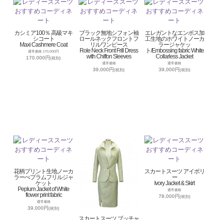
カシミア100％ 高級マキ
ブラック無地シフォン袖
エレガントなエンボス加
シコート
ロールネックフロントフ
工生地のホワイトノーカ
Maxi Cashmere Coat
リルワンピース
ラージャケッ
Role Neck Front Frill Dress
ト/Embossing fabric White
通常価格 170,000円
with Chiffon Sleeves
Collarless Jacket
170,000円
(税別)
通常価格
通常価格
39,000円
39,000円
(税別)
(税別)
花柄プリント生地ノーカ
スカートスーツ アイボリ
ラーぺプラムフリルジャ
ー
ケット
Ivory Jacket & Skirt
Peplum Jacket of White
通常価格
flower print fabric
78,000円
(税別)
通常価格
39,000円
(税別)
スカートスーツ ブッチャ