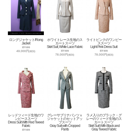
ロングジャケット/Rong
ホワイトレース生地のス
ライトピンクのワンピー
Jacket
カートスーツ
ススーツ
Skirt Suit, White Lace Fabric
Light Pink Dress Suit
通常価格
49,000円
通常価格
通常価格
(税別)
78,000円
78,000円
(税別)
(税別)
レッドツィード生地のワ
グレーサブリナパンツｘ
ラメ入りのブラック・グ
ンピーススーツ
ジャケットのセットアッ
レーのツィード生地のス
Dress Suit With Red Tweed
プスーツ
カートスーツ
Fabric
Gray Suit with Cropped
Skirt Suit With Black and
Pants
Gray Tweed Fabric
通常価格