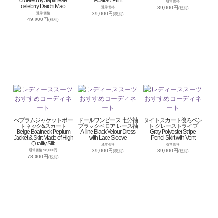
ordered by Japanese
Abstract Print
通常価格
celebrity Daichi Mao
39,000円
通常価格
(税別)
39,000円
通常価格
(税別)
49,000円
(税別)
ぺプラムジャケットボー
ドールワンピース 七分袖
タイトスカート後ろベン
トネック&スカート
ブラックベロア レース袖
ト グレーストライプ
Beige Boatneck Peplum
A-line Black Velour Dress
Gray Polyester Stripe
Jacket & Skirt Made of High
with Lace Sleeve
Pencil Skirt with Vent
Quality Silk
通常価格
通常価格
39,000円
39,000円
通常価格 98,000円
(税別)
(税別)
78,000円
(税別)