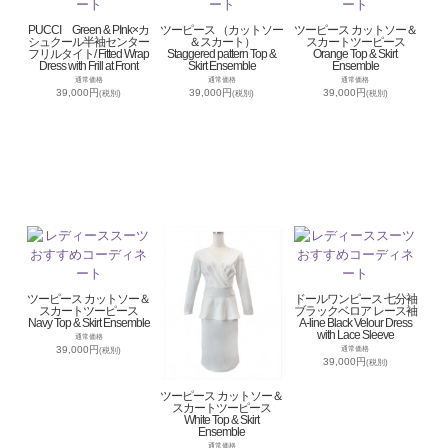
PUCCI Green & PInk×カ
ツーピース （カットソー
ツーピース カットソー＆
シュクール半袖センター
＆スカート）
スカートツーピース
フリルタイト/ Fitted Wrap
Staggered pattern Top &
Orange Top & Skirt
Dress with Frill at Front
Skirt Ensemble
Ensemble
通常価格
通常価格
通常価格
39,000円
39,000円
39,000円
(税別)
(税別)
(税別)
ツーピース カットソー＆
ドールワンピース 七分袖
スカートツーピース
ブラックベロア レース袖
Navy Top & Skirt Ensemble
A-line Black Velour Dress
with Lace Sleeve
通常価格
39,000円
通常価格
(税別)
39,000円
(税別)
ツーピース カットソー＆
スカートツーピース
White Top & Skirt
Ensemble
通常価格