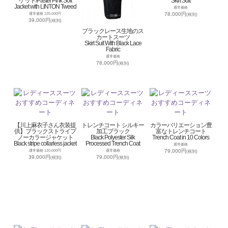
ケット/Pastel Pink Soft
Skirt Suit
Jacket with LINTON Tweed
通常価格
78,000円
通常価格 120,000円
(税別)
39,000円
(税別)
ブラックレース生地のス
カートスーツ
Skirt Suit With Black Lace
Fabric
通常価格
78,000円
(税別)
【川上麻衣子さん衣装提
トレンチコート シルキー
カラーバリエーション豊
供】ブラックストライプ
加工ブラック
富なトレンチコート
ノーカラージャケット
Black Polyester Silk
Trench Coat in 10 Colors
Black stripe collarless jacket
Processed Trench Coat
通常価格
79,000円
通常価格 120,000円
通常価格
(税別)
39,000円
79,000円
(税別)
(税別)