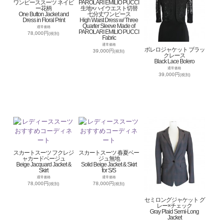
ワンピーススーツ ネイビ
PAROLARI EMILIO PUCCI
ー花柄
生地×ハイウエスト切替
One Button Jacket and
七分丈ワンピース
Dress in Floral Print
High Waist Dress w/ Three
Quarter Sleeve Made of
通常価格
PAROLARI EMILIO PUCCI
78,000円
(税別)
Fabric
通常価格
ボレロジャケット ブラッ
39,000円
(税別)
クレース
Black Lace Bolero
通常価格
39,000円
(税別)
スカートスーツ フクレジ
スカートスーツ 春夏ベー
ャカードベージュ
ジュ無地
Beige Jacquard Jacket &
Solid Beige Jacket & Skirt
Skirt
for S/S
通常価格
通常価格
78,000円
78,000円
(税別)
(税別)
セミロングジャケット グ
レー×チェック
Gray Plaid Semi-Long
Jacket