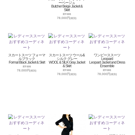
ーベージュ
Butcher Beige Jacket &
Skirt
通常価格
78,000円
(税別)
スカートスーツ フォーマ
スカートスーツ ウール&
ワンピーススーツ
ルブラック
シルク グレー
Leopard
Formal Black Jacket & Skirt
WOOL & SILK Gray Jacket
Leopard Jacket and Dress
& Skirt
Ensemble
通常価格
78,000円
通常価格
通常価格
(税別)
78,000円
78,000円
(税別)
(税別)