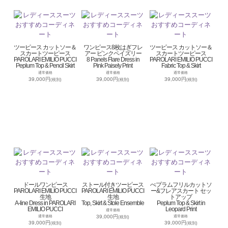
ツーピース カットソー＆
ワンピース8枚はぎフレ
ツーピース カットソー＆
スカートツーピース
アー ピンクペイズリー
スカートツーピース
PAROLARI EMILIO PUCCI
8 Panels Flare Dress in
PAROLARI EMILIO PUCCI
Peplum Top & Pencil Skirt
Pink Paisely Print
Fabric Top & Skirt
通常価格
通常価格
通常価格
39,000円
39,000円
39,000円
(税別)
(税別)
(税別)
ドールワンピース
ストール付きツーピース
ぺプラムフリルカットソ
PAROLARI EMILIO PUCCI
PAROLARI EMILIO PUCCI
ー&フレアスカート セッ
生地
生地
トアップ
A-line Dress in PAROLARI
Top, Skirt & Stole Ensemble
Peplum Top & Skirt in
EMILIO PUCCI
Leopard Print
通常価格
39,000円
通常価格
通常価格
(税別)
39,000円
39,000円
(税別)
(税別)