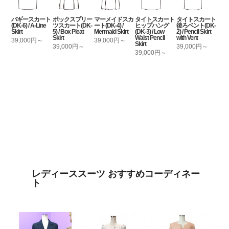
バギースカート
ボックスプリー
マーメイドスカ
タイトスカート
タイトスカート
(DK-6) / A-Line
ツスカート(DK-
ート(DK-4) /
ヒップハング
後ろベント(DK-
Skirt
5) / Box Pleat
Mermaid Skirt
(DK-3) / Low
2) / Pencil Skirt
Skirt
Waist Pencil
with Vent
39,000円～
39,000円～
Skirt
39,000円～
39,000円～
39,000円～
レディーススーツ おすすめコーディネー
ト