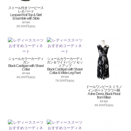
ストール付きツーピース
レオパード
Leopard Knit Top & Skirt
Ensemble with Stole
通常価格
39,000円
(税別)
ショールカラーカーディ
ショールカラーカーディ
ガン
ガン＆ワイドパンツ セッ
Black Cardigan with Shawl
トアップ
Collar
Black Cardigan with Shawl
Collar & Wide-Leg Pant
通常価格
39,000円
通常価格
(税別)
78,000円
(税別)
ドールワンピース ミラノ
インポートフラワー柄
A-line Dress, Black Floral
from Milan
通常価格
39,000円
(税別)