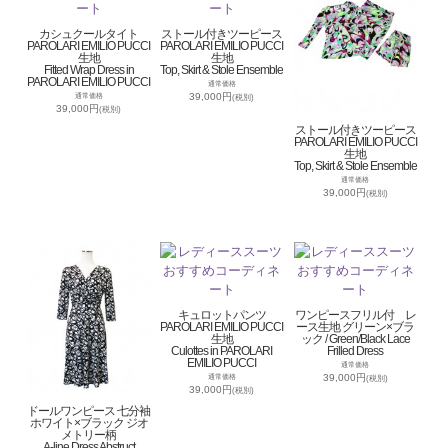
カシュクールタイト
ストール付きツーピース
PAROLARI EMILIO PUCCI
PAROLARI EMILIO PUCCI
生地
生地
Fitted Wrap Dress in
Top, Skirt & Stole Ensemble
PAROLARI EMILIO PUCCI
通常価格
39,000円
通常価格
(税別)
39,000円
(税別)
ストール付きツーピース
PAROLARI EMILIO PUCCI
生地
Top, Skirt & Stole Ensemble
通常価格
39,000円
(税別)
キュロットパンツ
ワンピースフリル付 レ
PAROLARI EMILIO PUCCI
ース生地 グリーン×ブラ
生地
ック / Green/Black Lace
Culottes in PAROLARI
Frilled Dress
EMILIO PUCCI
通常価格
39,000円
通常価格
(税別)
39,000円
(税別)
ドールワンピース 七分袖
ホワイト×ブラック ジオ
メトリー柄
A-line Dress Abstruct