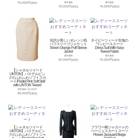
78,000円
通常価格
通常価格
(税別)
78,000円
78,000円
(税別)
(税別)
光沢が美しいオレンジ色
ネイビーツィード生地の
パフスリーブジャケット
ワンピーススーツ
Sheen Orange Puff Sleeve
Dress Suit With Navy
Jacket
Tweed Fabric
通常価格
通常価格
39,000円
78,000円
(税別)
(税別)
【シャネルツイード
LINTON】パステルピン
クのふわふわソフトスカ
ート/Pastel Pink Soft Skirt
with LINTON Tweed
通常価格 120,000円
39,000円
(税別)
【シャネルツイード
フラワー柄ジャカートの
LINTON】パステルピン
ベージュスカートスーツ
クのふわふわソフトジャ
Flower Jacquard Beige