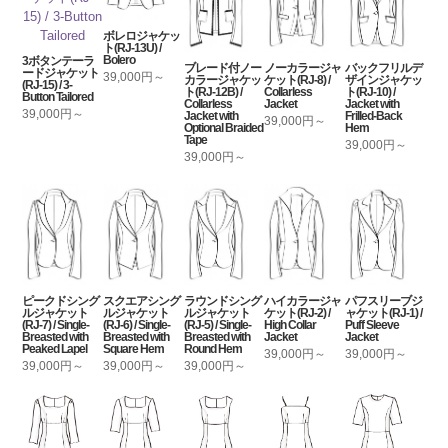
ボレロジャケッ
ト(RJ-13U) /
Bolero
3ボタンテーラ
ブレード付ノー
ノーカラージャ
バックフリルデ
ードジャケット
39,000円～
カラージャケッ
ケット(RJ-8) /
ザインジャケッ
(RJ-15) / 3-
ト(RJ-12B) /
Collarless
ト(RJ-10) /
Button Tailored
Collarless
Jacket
Jacket with
39,000円～
Jacket with
Frilled-Back
39,000円～
Optional Braided
Hem
Tape
39,000円～
39,000円～
ピークドシング
スクエアシング
ラウンドシング
ハイカラージャ
パフスリーブジ
ルジャケット
ルジャケット
ルジャケット
ケット(RJ-2) /
ャケット(RJ-1) /
(RJ-7) / Single-
(RJ-6) / Single-
(RJ-5) / Single-
High Collar
Puff Sleeve
Breasted with
Breasted with
Breasted with
Jacket
Jacket
Peaked Lapel
Square Hem
Round Hem
39,000円～
39,000円～
39,000円～
39,000円～
39,000円～