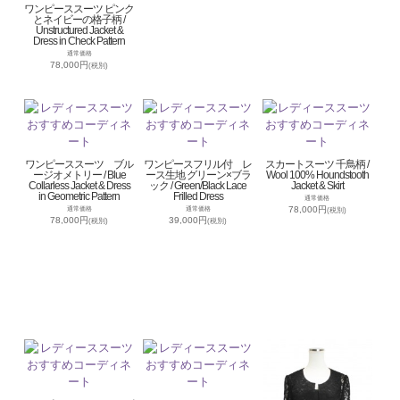
ワンピーススーツ ピンク
とネイビーの格子柄 /
Unstructured Jacket &
Dress in Check Pattern
通常価格
78,000円
(税別)
ワンピーススーツ ブル
ワンピースフリル付 レ
スカートスーツ 千鳥柄 /
ージオメトリー / Blue
ース生地 グリーン×ブラ
Wool 100% Houndstooth
Collarless Jacket & Dress
ック / Green/Black Lace
Jacket & Skirt
in Geometric Pattern
Frilled Dress
通常価格
78,000円
通常価格
通常価格
(税別)
78,000円
39,000円
(税別)
(税別)