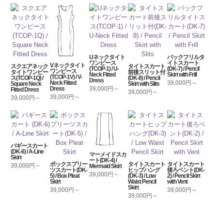
Uネックタイト
バックフリルタ
ワンピース
イトスカート
Vネックタイト
スクエアネック
タイトスカート
(TCOP-1) / U-
(DK-7) / Pencil
ワンピース
タイトワンピー
前後スリット付
Neck Fitted
Skirt with Frill
(TCOP-1V) / V-
ス(TCOP-1Q) /
(DK-8) / Pencil
Dress
39,000円～
Neck Fitted
Square Neck
Skirt with Slits
39,000円～
Dress
Fitted Dress
39,000円～
39,000円～
39,000円～
バギースカート
(DK-6) / A-Line
マーメイドスカ
Skirt
ート(DK-4) /
ボックスプリー
タイトスカート
タイトスカート
39,000円～
Mermaid Skirt
ツスカート(DK-
ヒップハング
後ろベント(DK-
39,000円～
5) / Box Pleat
(DK-3) / Low
2) / Pencil Skirt
Skirt
Waist Pencil
with Vent
Skirt
39,000円～
39,000円～
39,000円～