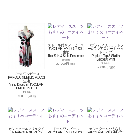
ストール付きツーピース
ぺプラムフリルカットソ
PAROLARI EMILIO PUCCI
ー&フレアスカート セッ
生地
トアップ
Top, Skirt & Stole Ensemble
Peplum Top & Skirt in
Leopard Print
通常価格
39,000円
通常価格
(税別)
39,000円
(税別)
ドールワンピース
PAROLARI EMILIO PUCCI
生地
A-line Dress in PAROLARI
EMILIO PUCCI
通常価格
39,000円
(税別)
カシュクールフリルタイ
ドールワンピース
カシュクールひもなし
ト PAROLARI EMILIO
PAROLARI EMILIO PUCCI
PAROLARI EMILIO PUCCI