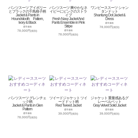
パンツスーツ アイボリー
パンツスーツ 爽やかなネ
ワンピーススーツ シャン
とブラックの千鳥格子柄
イビーにピンクのストラ
タンドット
Jacket & Pants in
イプ
Shantung Dot Jacket &
Houndstooth Pattern,
Fresh Navy Jacket And
Dress
Ivory & Black
Pants Ensemble in Pink
通常価格
Stripe
78,000円
通常価格
(税別)
78,000円
通常価格
(税別)
78,000円
(税別)
パンツスーツ グレンチェ
ツイードジャケット ツイ
ジャケット 重量感あるグ
ック柄
ードドット柄
レーベルベット
Jacket & Pants in Glen
Red Tweed Jacket
Gray Velvet Solid Jacket
Pattern
通常価格
通常価格
39,000円
39,000円
通常価格
(税別)
(税別)
78,000円
(税別)