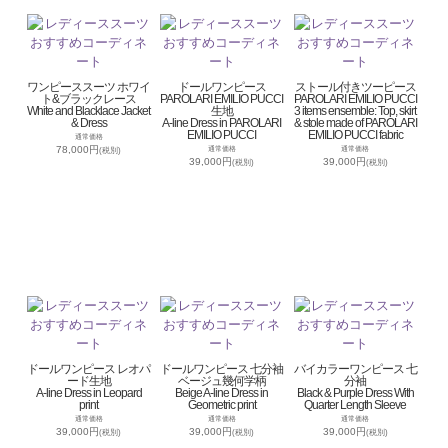
ワンピーススーツ ホワイ
ドールワンピース
ストール付きツーピース
ト&ブラックレース
PAROLARI EMILIO PUCCI
PAROLARI EMILIO PUCCI
White and Blacklace Jacket
生地
3 items ensemble: Top, skirt
& Dress
A-line Dress in PAROLARI
& stole made of PAROLARI
EMILIO PUCCI
EMILIO PUCCI fabric
通常価格
78,000円
通常価格
通常価格
(税別)
39,000円
39,000円
(税別)
(税別)
ドールワンピース レオパ
ドールワンピース 七分袖
バイカラーワンピース 七
ード生地
ベージュ幾何学柄
分袖
A-line Dress in Leopard
Beige A-line Dress in
Black & Purple Dress With
print
Geometric print
Quarter Length Sleeve
通常価格
通常価格
通常価格
39,000円
39,000円
39,000円
(税別)
(税別)
(税別)