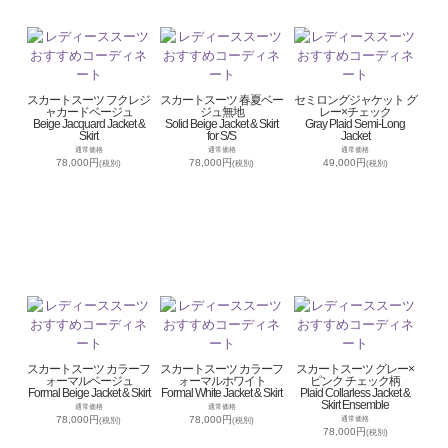
スカートスーツ フクレジ
スカートスーツ 春夏ベー
セミロングジャケット グ
ャカードベージュ
ジュ無地
レー×チェック
Beige Jacquard Jacket &
Solid Beige Jacket & Skirt
Gray Plaid Semi-Long
Skirt
for S/S
Jacket
通常価格
通常価格
通常価格
78,000円
78,000円
49,000円
(税別)
(税別)
(税別)
スカートスーツ カラーフ
スカートスーツ カラーフ
スカートスーツ グレー×
ォーマルベージュ
ォーマルホワイト
ピンク チェック柄
Formal Beige Jacket & Skirt
Formal White Jacket & Skirt
Plaid Collarless Jacket &
Skirt Ensemble
通常価格
通常価格
78,000円
78,000円
通常価格
(税別)
(税別)
78,000円
(税別)