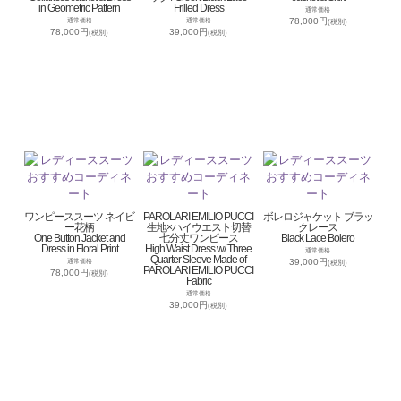
in Geometric Pattern
Frilled Dress
通常価格
78,000円
通常価格
通常価格
(税別)
78,000円
39,000円
(税別)
(税別)
ワンピーススーツ ネイビ
PAROLARI EMILIO PUCCI
ボレロジャケット ブラッ
ー花柄
生地×ハイウエスト切替
クレース
One Button Jacket and
七分丈ワンピース
Black Lace Bolero
Dress in Floral Print
High Waist Dress w/ Three
通常価格
Quarter Sleeve Made of
39,000円
通常価格
(税別)
PAROLARI EMILIO PUCCI
78,000円
(税別)
Fabric
通常価格
39,000円
(税別)