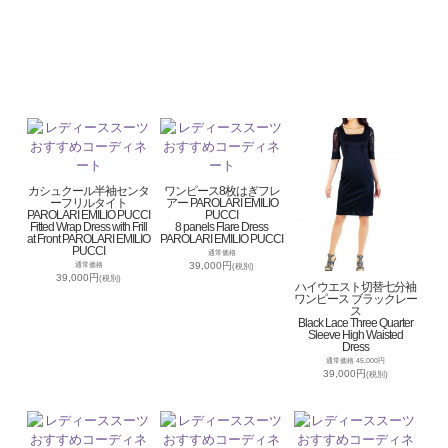
カシュクール半袖センタ
ワンピース8枚はぎフレ
ーフリルタイト
アー PAROLARI EMILIO
PAROLARI EMILIO PUCCI
PUCCI
Fitted Wrap Dress with Frill
8 panels Flare Dress
at Front PAROLARI EMILIO
PAROLARI EMILIO PUCCI
PUCCI
通常価格
39,000円
通常価格
(税別)
39,000円
(税別)
ハイウエスト切替七分袖
ワンピース ブラックレー
ス
Black Lace Three Quarter
Sleeve High Waisted
Dress
通常価格 45,000円
39,000円
(税別)