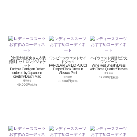
【女優大地真央さん衣装
ワンピースウエストサイ
ハイウエスト切替七分丈
提供】セミロングジャケ
ドタック
ワンピース
ット
PAROLARI EMILIO PUCCI
Wine Red Sheath Dress
Fuchsia Cardigan Jacket
Draped Tank Dress In
with Three Quarter Sleeves
ordered by Japanese
Abstract Print
通常価格
celebrity Daichi Mao
39,000円
通常価格
(税別)
39,000円
通常価格
(税別)
49,000円
(税別)