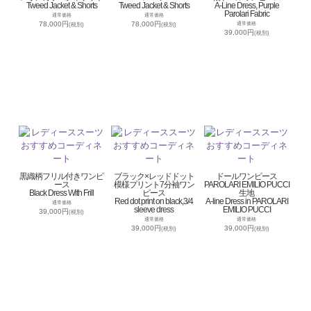
Tweed Jacket & Shorts
Tweed Jacket & Shorts
A-Line Dress, Purple
Parolari Fabric
通常価格
通常価格
78,000円
78,000円
通常価格
(税別)
(税別)
39,000円
(税別)
黒織柄フリル付きワンピ
ブラック×レッドドット
ドールワンピース
ース
模様プリント7分袖ワン
PAROLARI EMILIO PUCCI
Black Dress With Frill
ピース
生地
Red dot print on black,3/4
A-line Dress in PAROLARI
通常価格
sleeve dress
EMILIO PUCCI
39,000円
(税別)
通常価格
通常価格
39,000円
39,000円
(税別)
(税別)