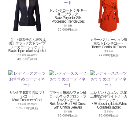
トレンチコート シルキー
加工ブラック
Black Polyester Silk
Processed Trench Coat
通常価格
79,000円
(税別)
【川上麻衣子さん衣装提
カラーバリエーション豊
供】ブラックストライプ
富なトレンチコート
ノーカラージャケット
Trench Coat in 10 Colors
Black stripe collarless jacket
通常価格
79,000円
通常価格 120,000円
(税別)
39,000円
(税別)
カシミア100％ 高級マキ
ブラック無地シフォン袖
エレガントなエンボス加
シコート
ロールネックフロントフ
工生地のホワイトノーカ
Maxi Cashmere Coat
リルワンピース
ラージャケッ
Role Neck Front Frill Dress
ト/Embossing fabric White
通常価格 170,000円
with Chiffon Sleeves
Collarless Jacket
170,000円
(税別)
通常価格
通常価格
39,000円
39,000円
(税別)
(税別)