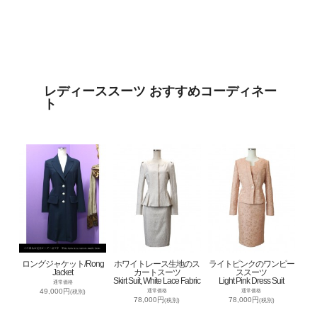
レディーススーツ おすすめコーディネー
ト
ロングジャケット/Rong
ホワイトレース生地のス
ライトピンクのワンピー
Jacket
カートスーツ
ススーツ
Skirt Suit, White Lace Fabric
Light Pink Dress Suit
通常価格
49,000円
通常価格
通常価格
(税別)
78,000円
78,000円
(税別)
(税別)