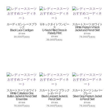
カーディガン レースブラ
Uネックタイトワンピー
スカートスーツ ホワイト
ック
ス
White Peplum V-Neck
Black Lace Cardigan
U-Neck Fitted Dress in
Jacket and Pencil Skirt
Paisely Print
通常価格
通常価格
39,000円
78,000円
通常価格
(税別)
(税別)
39,000円
(税別)
スカートスーツ ホワイト
スカートスーツ ブラック
スカートスーツ シルバー
White Collarless One
レオパード
グレー
Button Jacket & Pencil Skirt
Black Leopard Jacket &
Silver Gray Peplum Jacket
Ensemble
Pencil Skirt
& Pencil Skirt
通常価格
通常価格
通常価格
78,000円
78,000円
78,000円
(税別)
(税別)
(税別)