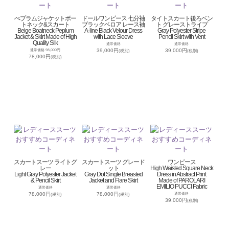
ぺプラムジャケットボー
ドールワンピース 七分袖
タイトスカート後ろベン
トネック&スカート
ブラックベロア レース袖
ト グレーストライプ
Beige Boatneck Peplum
A-line Black Velour Dress
Gray Polyester Stripe
Jacket & Skirt Made of High
with Lace Sleeve
Pencil Skirt with Vent
Quality Silk
通常価格
通常価格
39,000円
39,000円
通常価格 98,000円
(税別)
(税別)
78,000円
(税別)
スカートスーツ ライトグ
スカートスーツ グレード
ワンピース
レー
ット
High Waisted Square Neck
Light Gray Polyester Jacket
Gray Dot Single Breasted
Dress in Abstract Print
& Pencil Skirt
Jacket and Flare Skirt
Made of PAROLARI
EMILIO PUCCI Fabric
通常価格
通常価格
78,000円
78,000円
通常価格
(税別)
(税別)
39,000円
(税別)