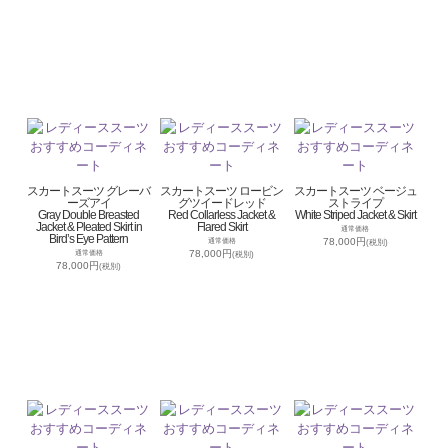
スカートスーツ グレーバ
スカートスーツ ロービン
スカートスーツ ベージュ
ーズアイ
グツイードレッド
ストライプ
Gray Double Breasted
Red Collarless Jacket &
White Striped Jacket & Skirt
Jacket & Pleated Skirt in
Flared Skirt
通常価格
Bird’s Eye Pattern
78,000円
通常価格
(税別)
78,000円
通常価格
(税別)
78,000円
(税別)