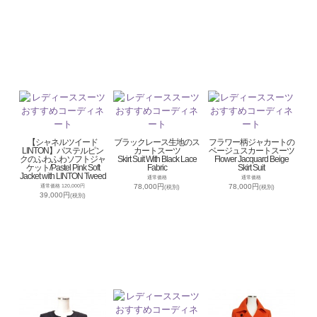
【シャネルツイード
ブラックレース生地のス
フラワー柄ジャカートの
LINTON】パステルピン
カートスーツ
ベージュスカートスーツ
クのふわふわソフトジャ
Skirt Suit With Black Lace
Flower Jacquard Beige
ケット/Pastel Pink Soft
Fabric
Skirt Suit
Jacket with LINTON Tweed
通常価格
通常価格
78,000円
78,000円
通常価格 120,000円
(税別)
(税別)
39,000円
(税別)