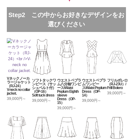
Step2 この中からお好きなデザインをお
選びください
Vネックノーカ
ソフトタックワ
ウエストペプラ
ウエストペプラ
フリルボレロ
ラージャケット
ンピース（サッ
ム八分袖ワンピ
ムワンピー
（RJ-23U）/
（RJ-24）
シュベルト付）
ース/Waist
ス/Waist Peplum
Frill Bolero
V-neck no collar
（OP-16）
Peplum Eighth
Dress（OP-
39,000円～
jacket.
Soft tuck dress
sleeve
14）
39,000円～
Dress（OP-
39,000円～
39,000円～
15）
39,000円～