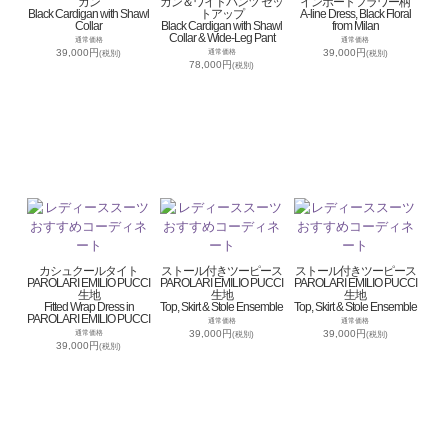
ガン
ガン＆ワイドパンツ セッ
インポートフラワー柄
Black Cardigan with Shawl
トアップ
A-line Dress, Black Floral
Collar
Black Cardigan with Shawl
from Milan
Collar & Wide-Leg Pant
通常価格
通常価格
39,000円
39,000円
通常価格
(税別)
(税別)
78,000円
(税別)
カシュクールタイト
ストール付きツーピース
ストール付きツーピース
PAROLARI EMILIO PUCCI
PAROLARI EMILIO PUCCI
PAROLARI EMILIO PUCCI
生地
生地
生地
Fitted Wrap Dress in
Top, Skirt & Stole Ensemble
Top, Skirt & Stole Ensemble
PAROLARI EMILIO PUCCI
通常価格
通常価格
39,000円
39,000円
通常価格
(税別)
(税別)
39,000円
(税別)