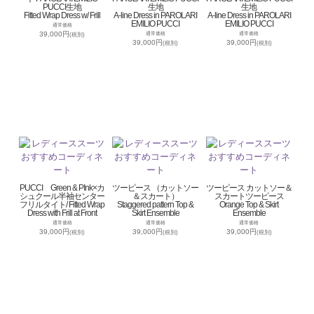
PUCCI生地
生地
生地
Fitted Wrap Dress w/ Frill
A-line Dress in PAROLARI
A-line Dress in PAROLARI
EMILIO PUCCI
EMILIO PUCCI
通常価格
39,000円
通常価格
通常価格
(税別)
39,000円
39,000円
(税別)
(税別)
PUCCI Green & PInk×カ
ツーピース （カットソー
ツーピース カットソー＆
シュクール半袖センター
＆スカート）
スカートツーピース
フリルタイト/ Fitted Wrap
Staggered pattern Top &
Orange Top & Skirt
Dress with Frill at Front
Skirt Ensemble
Ensemble
通常価格
通常価格
通常価格
39,000円
39,000円
39,000円
(税別)
(税別)
(税別)