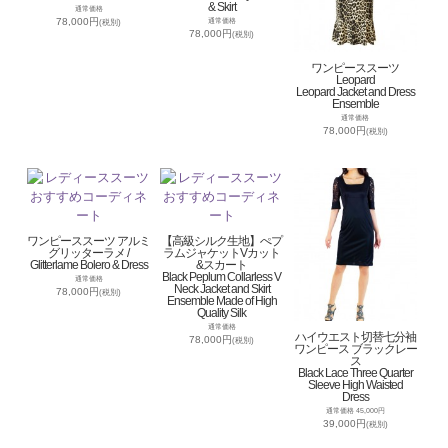
& Skirt
通常価格
78,000円
通常価格
(税別)
78,000円
(税別)
ワンピーススーツ
Leopard
Leopard Jacket and Dress
Ensemble
通常価格
78,000円
(税別)
ワンピーススーツ アルミ
【高級シルク生地】ぺプ
グリッターラメ /
ラムジャケットVカット
Glitterlame Bolero & Dress
&スカート
Black Peplum Collarless V
通常価格
Neck Jacket and Skirt
78,000円
(税別)
Ensemble Made of High
Quality Silk
通常価格
ハイウエスト切替七分袖
78,000円
(税別)
ワンピース ブラックレー
ス
Black Lace Three Quarter
Sleeve High Waisted
Dress
通常価格 45,000円
39,000円
(税別)