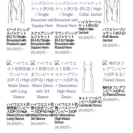
ハイカラージャ
ケット(RJ-2) /
High Collar
ピークドシング
パフスリーブジ
Jacket
ルジャケット
スクエアシング
ラウンドシング
ャケット(RJ-1) /
(RJ-7) / Single-
ルジャケット
ルジャケット
Puff Sleeve
39,000円～
Breasted with
(RJ-6) / Single-
(RJ-5) / Single-
Jacket
Peaked Lapel
Breasted with
Breasted with
39,000円～
Square Hem
Round Hem
39,000円～
39,000円～
39,000円～
袖付きフレアワ
ンピース(OP-S-
1) / Flared Dress
キャミソールワ
39,000円～
ンピース(OP-4) /
ハイウエスト切
ハイウエスト切
ハイウエスト切
Camisole Dress
替長袖ワンピー
替七分丈ワンピ
替ノースリーブ
39,000円～
ス(OP-7) / High
ース(OP-6) / High
ワンピース(OP-
Waist Dress with
Waist Dress with
5) / Sleeveless
Long Sleeve
3/4 Sleeve
High Waist
Dress
39,000円～
39,000円～
39,000円～