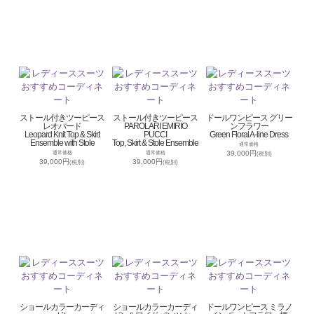
ストール付きツーピース
ストール付きツーピース
ドールワンピース グリー
レオパード
PAROLARI EMIRIO
ンフラワー
Leopard Knit Top & Skirt
PUCCI
Green Floral A-line Dress
Ensemble with Stole
Top, Skirt & Stole Ensemble
通常価格
39,000円
通常価格
通常価格
(税別)
39,000円
39,000円
(税別)
(税別)
ショールカラーカーディ
ショールカラーカーディ
ドールワンピース ミラノ