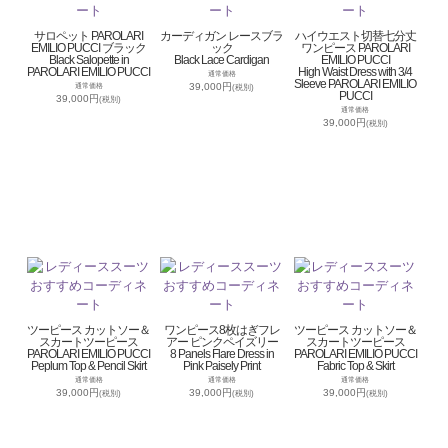
サロペット PAROLARI
カーディガン レースブラ
ハイウエスト切替七分丈
EMILIO PUCCI ブラック
ック
ワンピース PAROLARI
Black Salopette in
Black Lace Cardigan
EMILIO PUCCI
PAROLARI EMILIO PUCCI
High Waist Dress with 3/4
通常価格
Sleeve PAROLARI EMILIO
39,000円
通常価格
(税別)
PUCCI
39,000円
(税別)
通常価格
39,000円
(税別)
ツーピース カットソー＆
ワンピース8枚はぎフレ
ツーピース カットソー＆
スカートツーピース
アー ピンクペイズリー
スカートツーピース
PAROLARI EMILIO PUCCI
8 Panels Flare Dress in
PAROLARI EMILIO PUCCI
Peplum Top & Pencil Skirt
Pink Paisely Print
Fabric Top & Skirt
通常価格
通常価格
通常価格
39,000円
39,000円
39,000円
(税別)
(税別)
(税別)