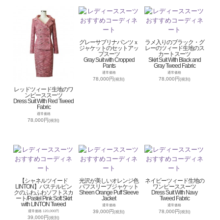
グレーサブリナパンツｘ
ラメ入りのブラック・グ
ジャケットのセットアッ
レーのツィード生地のス
プスーツ
カートスーツ
Gray Suit with Cropped
Skirt Suit With Black and
Pants
Gray Tweed Fabric
通常価格
通常価格
78,000円
78,000円
(税別)
(税別)
レッドツィード生地のワ
ンピーススーツ
Dress Suit With Red Tweed
Fabric
通常価格
78,000円
(税別)
【シャネルツイード
光沢が美しいオレンジ色
ネイビーツィード生地の
LINTON】パステルピン
パフスリーブジャケット
ワンピーススーツ
クのふわふわソフトスカ
Sheen Orange Puff Sleeve
Dress Suit With Navy
ート/Pastel Pink Soft Skirt
Jacket
Tweed Fabric
with LINTON Tweed
通常価格
通常価格
39,000円
78,000円
通常価格 120,000円
(税別)
(税別)
39,000円
(税別)