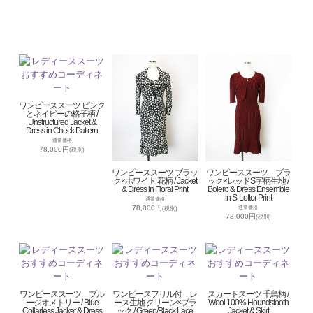
ワンピーススーツ ピンク
とネイビーの格子柄 /
Unstructured Jacket &
Dress in Check Pattern
通常価格
78,000円
(税別)
ワンピーススーツ ブラッ
ワンピーススーツ ブラ
ク×ホワイト 花柄 / Jacket
ック×レッドS字柄生地 /
& Dress in Floral Print
Bolero & Dress Ensemble
in S-Letter Print
通常価格
78,000円
通常価格
(税別)
78,000円
(税別)
ワンピーススーツ ブル
ワンピースフリル付 レ
スカートスーツ 千鳥柄 /
ージオメトリー / Blue
ース生地 グリーン×ブラ
Wool 100% Houndstooth
Collarless Jacket & Dress
ック / Green/Black Lace
Jacket & Skirt