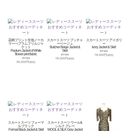
花柄プリント生地ノーカ
スカートスーツ ブッチャ
スカートスーツ アイボリ
ラーぺプラムフリルジャ
ーベージュ
ー
ケット
Butcher Beige Jacket &
Ivory Jacket & Skirt
Peplum Jacket of White
Skirt
通常価格
flower print fabric
78,000円
通常価格
(税別)
78,000円
通常価格
(税別)
39,000円
(税別)
スカートスーツ フォーマ
スカートスーツ ウール&
ルブラック
シルク グレー
Formal Black Jacket & Skirt
WOOL & SILK Gray Jacket