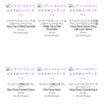
ツーピース カットソー＆
ツーピース カットソー＆
ドールワンピース 七分袖
スカートツーピース
スカートツーピース
ブラックベロア レース袖
Navy Top & Skirt Ensemble
White Top & Skirt
A-line Black Velour Dress
Ensemble
with Lace Sleeve
通常価格
39,000円
通常価格
通常価格
(税別)
39,000円
39,000円
(税別)
(税別)
ワンピース8枚はぎフレ
ワンピース8枚はぎフレ
カシュクールフレアー ス
アー
アー
ムースニット
Blue Floral Paneled Dress
Pink Floral Nylon
Wrap Dress Smooth Black
通常価格
通常価格
通常価格
39,000円
39,000円
39,000円
(税別)
(税別)
(税別)