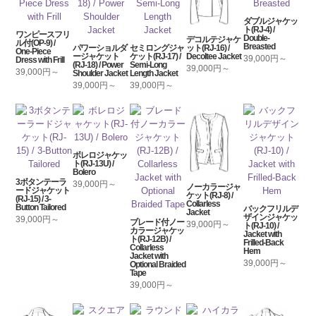
ダブルジャケッ
ト(RJ-4) /
ワンピースフリ
Double-
デコルテジャケ
ル付(OP-9) /
Breasted
パワーショルダ
セミロングジャ
ット(RJ-16) /
One-Piece
ージャケット
ケット(RJ-17) /
Decoltee Jacket
39,000円～
Dress with Frill
(RJ-18) / Power
Semi-Long
39,000円～
39,000円～
Shoulder Jacket
Length Jacket
39,000円～
39,000円～
ボレロジャケッ
ト(RJ-13U) /
Bolero
3ボタンテーラ
39,000円～
ノーカラージャ
ードジャケット
ケット(RJ-8) /
(RJ-15) / 3-
Collarless
Button Tailored
バックフリルデ
Jacket
ザインジャケッ
39,000円～
ブレード付ノー
39,000円～
ト(RJ-10) /
カラージャケッ
Jacket with
ト(RJ-12B) /
Frilled-Back
Collarless
Hem
Jacket with
39,000円～
Optional Braided
Tape
39,000円～