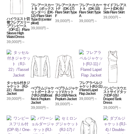
フレアースカー
フレアースカー
フレアースカー
サイドフレアス
トＢ（ボックス
トF （DK-17)
トＡ （DK-10)
カート(DK-9) /
センター）(DK-
Flare Skirt Type
Flare Skirt Type
Side Flare Skirt
12) / Flare Skirt
F
A
39,000円～
ハイウエスト切
Type B (center
39,000円～
39,000円～
替フレアスリー
pleat)
ブワンピース
39,000円～
（OP-11）/Flare
Sleeve High
Waist Dress
39,000円～
タッセル付きジ
フレアラペルジ
ャケット（RJ-
ャケット(RJ-11)
ぺプラムジャケ
ぺプラムジャケ
ワンピースウエ
22）/Tassel
/ Flared Lapel
ットボートネッ
ットVカット
ストサイドタッ
Jacket
Flap Jacket
ク(RJ-20)/Boat
(RJ-19)/V-Neck
ク(OP-10) /
39,000円～
39,000円～
Neck Peplum
Peplum Jacket
Draped Tank
Jacket
Dress
39,000円～
39,000円～
39,000円～