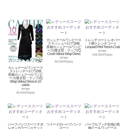
カシュクールワンピース
トレンチコート レオパー
クラッシュベロア18色
ド柄トレンチコート
長袖カシュクールワンピ
Leopard Print Trench Coat
ース(巻き型・ラップ式)
通常価格
Crush Velour Wrap Dress
158,000円
(税別)
通常価格
39,000円
(税別)
カシュクールワンピース
ストレッチベロア10色
長袖カシュクールワンピ
ース(巻き型・ラップ式)
Wrap Velour Dress in 10
colors
通常価格
39,000円
(税別)
ハーフパンツスーツ ナポ
ツイードのハーフパンツ
パープルプッチ生地の長
レオンカラージャケット
スーツ
袖ドールワンピース