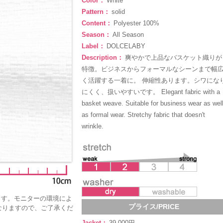
Color：
White
Pattern：
solid
Content：
Polyester 100%
Season：
All Season
Label：
DOLCELABY
Description：
爽やかで上品なバスケット織りが
特徴。ビジネスからフォーマルなシーンまで幅
く活躍する一着に。 伸縮性あります。シワにな
にくく、扱いやすいです。 Elegant fabric with a
basket weave. Suitable for business wear as wel
as formal wear. Stretchy fabric that doesn't
wrinkle.
ます。モニターの環境によ
プライス/PRICE
なりますので、ご了承くだ
Jacket：
39,000円