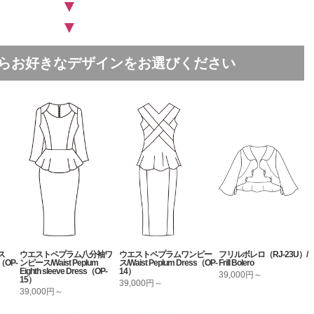
▼
▼
中からお好きなデザインをお選びください
ス
ウエストペプラム八分袖ワ
ウエストペプラムワンピー
フリルボレロ（RJ-23U）/
OP-
ンピース/Waist Peplum
ス/Waist Peplum Dress（OP-
Frill Bolero
Eighth sleeve Dress（OP-
14）
39,000円～
15）
39,000円～
39,000円～