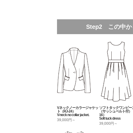
Step2 この
Vネックノーカラージャケッ
ソフトタックワンピー
ト（RJ-24）
（サッシュベルト付）（
V-neck no collar jacket.
16）
Soft tuck dress
39,000円～
39,000円～