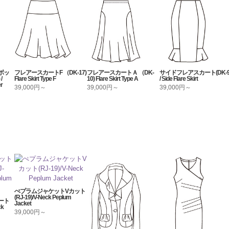
ボッ
フレアースカートF （DK-17)
フレアースカートＡ （DK-
サイドフレアスカート(DK-9
/
Flare Skirt Type F
10) Flare Skirt Type A
/ Side Flare Skirt
er
39,000円～
39,000円～
39,000円～
ぺプラムジャケットVカット
(RJ-19)/V-Neck Peplum
ート
Jacket
ck
39,000円～