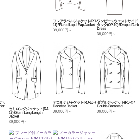
フレアラペルジャケット(RJ-
ワンピースウエストサイド
11) / Flared Lapel Flap Jacket
タック(OP-10) / Draped Tank
Dress
39,000円～
39,000円～
ケッ
デコルテジャケット(RJ-16) /
ダブルジャケット(RJ-4) /
der
Decoltee Jacket
Double-Breasted
セミロングジャケット(RJ-
39,000円～
39,000円～
17) / Semi-Long Length
Jacket
39,000円～