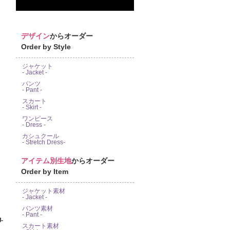
デザイン
からオーダー
Order by Style
ジャケット
- Jacket -
パンツ
- Pant -
スカート
- Skirt -
ワンピース
- Dress -
カシュクール
- Stretch Dress-
アイテム別生地
からオーダー
Order by Item
ジャケット素材
- Jacket -
パンツ素材
- Pant -
-
スカート素材