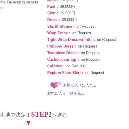
only. Depending on your
Pant：
39,000円
er.
Skirt：
39,000円
Dress：
39,000円
Shirt& Blouse：
on Request
Wrap Dress：
on Request
Tight Wrap Dress w/ frills：
on Request
Pullover Dress：
on Request
Two-piece Dress：
on Request
Cache-coeur top：
on Request
Culottes：
on Request
Peplum Flare Skirt：
on Request
お気に入りに入れる
お気に入り一覧を見る
STEP2
生地で決定！
へ進む
▼