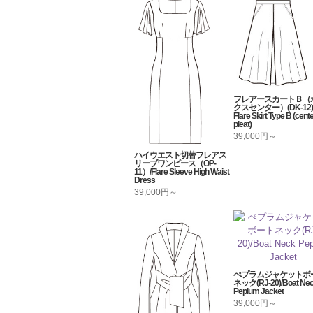
フレアースカートＢ（
クスセンター）(DK-12) 
Flare Skirt Type B (cent
pleat)
39,000円～
ハイウエスト切替フレアス
リーブワンピース（OP-
11）/Flare Sleeve High Waist
Dress
39,000円～
ぺプラムジャケットボ
ネック(RJ-20)/Boat Ne
Peplum Jacket
39,000円～