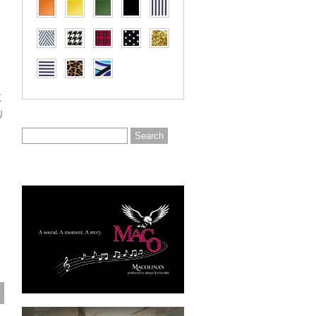
広
り
l