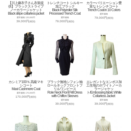
【川上麻衣子さん衣装提
トレンチコート シルキー
カラーバリエーション豊
供】ブラックストライプ
加工ブラック
富なトレンチコート
ノーカラージャケット
Black Polyester Silk
Trench Coat in 10 Colors
Black stripe collarless jacket
Processed Trench Coat
通常価格
79,000円
通常価格 120,000円
通常価格
(税別)
39,000円
79,000円
(税別)
(税別)
カシミア100％ 高級マキ
ブラック無地シフォン袖
エレガントなエンボス加
シコート
ロールネックフロントフ
工生地のホワイトノーカ
Maxi Cashmere Coat
リルワンピース
ラージャケッ
Role Neck Front Frill Dress
ト/Embossing fabric White
通常価格 170,000円
with Chiffon Sleeves
Collarless Jacket
170,000円
(税別)
通常価格
通常価格
39,000円
39,000円
(税別)
(税別)