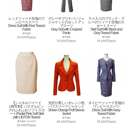
レッドツィード生地のワ
グレーサブリナパンツｘ
ラメ入りのブラック・グ
ンピーススーツ
ジャケットのセットアッ
レーのツィード生地のス
Dress Suit With Red Tweed
プスーツ
カートスーツ
Fabric
Gray Suit with Cropped
Skirt Suit With Black and
Pants
Gray Tweed Fabric
通常価格
78,000円
通常価格
通常価格
(税別)
78,000円
78,000円
(税別)
(税別)
【シャネルツイード
光沢が美しいオレンジ色
ネイビーツィード生地の
LINTON】パステルピン
パフスリーブジャケット
ワンピーススーツ
クのふわふわソフトスカ
Sheen Orange Puff Sleeve
Dress Suit With Navy
ート/Pastel Pink Soft Skirt
Jacket
Tweed Fabric
with LINTON Tweed
通常価格
通常価格
39,000円
78,000円
通常価格 120,000円
(税別)
(税別)
39,000円
(税別)