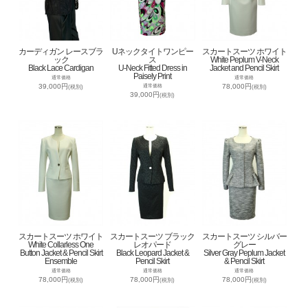
カーディガン レースブラ
Uネックタイトワンピー
スカートスーツ ホワイト
ック
ス
White Peplum V-Neck
Black Lace Cardigan
U-Neck Fitted Dress in
Jacket and Pencil Skirt
Paisely Print
通常価格
通常価格
39,000円
78,000円
通常価格
(税別)
(税別)
39,000円
(税別)
スカートスーツ ホワイト
スカートスーツ ブラック
スカートスーツ シルバー
White Collarless One
レオパード
グレー
Button Jacket & Pencil Skirt
Black Leopard Jacket &
Silver Gray Peplum Jacket
Ensemble
Pencil Skirt
& Pencil Skirt
通常価格
通常価格
通常価格
78,000円
78,000円
78,000円
(税別)
(税別)
(税別)