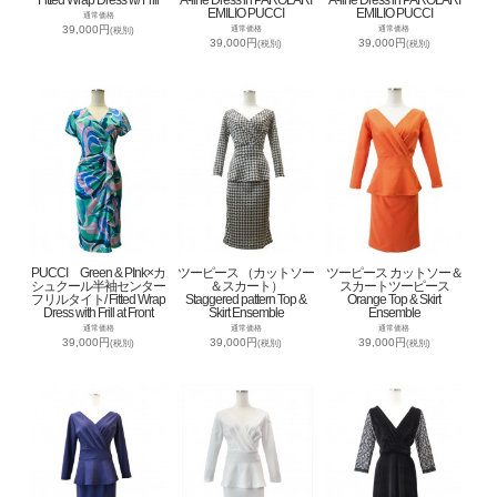
Fitted Wrap Dress w/ Frill
A-line Dress in PAROLARI
A-line Dress in PAROLARI
EMILIO PUCCI
EMILIO PUCCI
通常価格
39,000円
通常価格
通常価格
(税別)
39,000円
39,000円
(税別)
(税別)
PUCCI Green & PInk×カ
ツーピース （カットソー
ツーピース カットソー＆
シュクール半袖センター
＆スカート）
スカートツーピース
フリルタイト/ Fitted Wrap
Staggered pattern Top &
Orange Top & Skirt
Dress with Frill at Front
Skirt Ensemble
Ensemble
通常価格
通常価格
通常価格
39,000円
39,000円
39,000円
(税別)
(税別)
(税別)