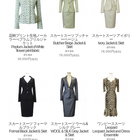
花柄プリント生地ノーカ
スカートスーツ ブッチャ
スカートスーツ アイボリ
ラーぺプラムフリルジャ
ーベージュ
ー
ケット
Butcher Beige Jacket &
Ivory Jacket & Skirt
Peplum Jacket of White
Skirt
通常価格
flower print fabric
78,000円
通常価格
(税別)
78,000円
通常価格
(税別)
39,000円
(税別)
スカートスーツ フォーマ
スカートスーツ ウール&
ワンピーススーツ
ルブラック
シルク グレー
Leopard
Formal Black Jacket & Skirt
WOOL & SILK Gray Jacket
Leopard Jacket and Dress
& Skirt
Ensemble
通常価格
78,000円
通常価格
通常価格
(税別)