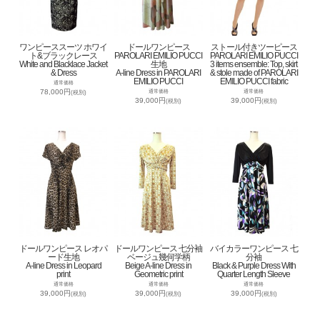
ワンピーススーツ ホワイ
ドールワンピース
ストール付きツーピース
ト&ブラックレース
PAROLARI EMILIO PUCCI
PAROLARI EMILIO PUCCI
White and Blacklace Jacket
生地
3 items ensemble: Top, skirt
& Dress
A-line Dress in PAROLARI
& stole made of PAROLARI
EMILIO PUCCI
EMILIO PUCCI fabric
通常価格
78,000円
通常価格
通常価格
(税別)
39,000円
39,000円
(税別)
(税別)
ドールワンピース レオパ
ドールワンピース 七分袖
バイカラーワンピース 七
ード生地
ベージュ幾何学柄
分袖
A-line Dress in Leopard
Beige A-line Dress in
Black & Purple Dress With
print
Geometric print
Quarter Length Sleeve
通常価格
通常価格
通常価格
39,000円
39,000円
39,000円
(税別)
(税別)
(税別)