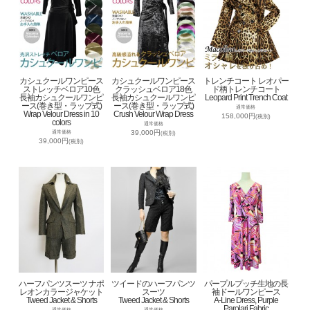
カシュクールワンピース
カシュクールワンピース
トレンチコート レオパー
ストレッチベロア10色
クラッシュベロア18色
ド柄トレンチコート
長袖カシュクールワンピ
長袖カシュクールワンピ
Leopard Print Trench Coat
ース(巻き型・ラップ式)
ース(巻き型・ラップ式)
通常価格
Wrap Velour Dress in 10
Crush Velour Wrap Dress
158,000円
(税別)
colors
通常価格
39,000円
通常価格
(税別)
39,000円
(税別)
ハーフパンツスーツ ナポ
ツイードのハーフパンツ
パープルプッチ生地の長
レオンカラージャケット
スーツ
袖ドールワンピース
Tweed Jacket & Shorts
Tweed Jacket & Shorts
A-Line Dress, Purple
Parolari Fabric
通常価格
通常価格