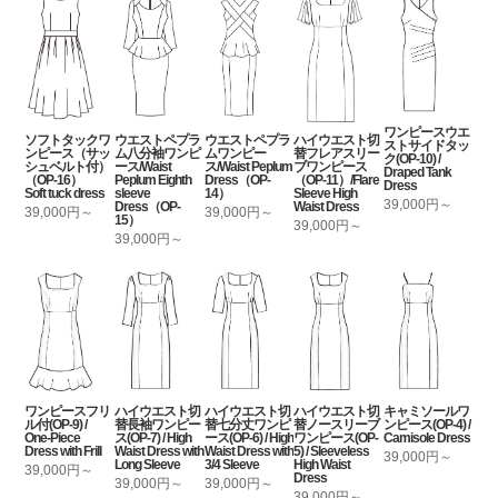
ワンピースウエ
ソフトタックワ
ウエストペプラ
ウエストペプラ
ハイウエスト切
ストサイドタッ
ンピース（サッ
ム八分袖ワンピ
ムワンピー
替フレアスリー
ク(OP-10) /
シュベルト付）
ース/Waist
ス/Waist Peplum
ブワンピース
Draped Tank
（OP-16）
Peplum Eighth
Dress（OP-
（OP-11）/Flare
Dress
Soft tuck dress
sleeve
14）
Sleeve High
39,000円～
Dress（OP-
Waist Dress
39,000円～
39,000円～
15）
39,000円～
39,000円～
ワンピースフリ
ハイウエスト切
ハイウエスト切
ハイウエスト切
キャミソールワ
ル付(OP-9) /
替長袖ワンピー
替七分丈ワンピ
替ノースリーブ
ンピース(OP-4) /
One-Piece
ス(OP-7) / High
ース(OP-6) / High
ワンピース(OP-
Camisole Dress
Dress with Frill
Waist Dress with
Waist Dress with
5) / Sleeveless
39,000円～
Long Sleeve
3/4 Sleeve
High Waist
39,000円～
Dress
39,000円～
39,000円～
39,000円～