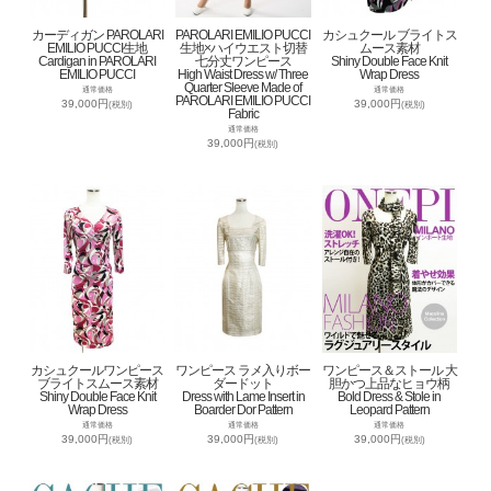
カーディガン PAROLARI
PAROLARI EMILIO PUCCI
カシュクール ブライトス
EMILIO PUCCI生地
生地×ハイウエスト切替
ムース素材
Cardigan in PAROLARI
七分丈ワンピース
Shiny Double Face Knit
EMILIO PUCCI
High Waist Dress w/ Three
Wrap Dress
Quarter Sleeve Made of
通常価格
通常価格
PAROLARI EMILIO PUCCI
39,000円
39,000円
(税別)
(税別)
Fabric
通常価格
39,000円
(税別)
カシュクールワンピース
ワンピース ラメ入りボー
ワンピース＆ストール 大
ブライトスムース素材
ダードット
胆かつ上品なヒョウ柄
Shiny Double Face Knit
Dress with Lame Insert in
Bold Dress & Stole in
Wrap Dress
Boarder Dor Pattern
Leopard Pattern
通常価格
通常価格
通常価格
39,000円
39,000円
39,000円
(税別)
(税別)
(税別)