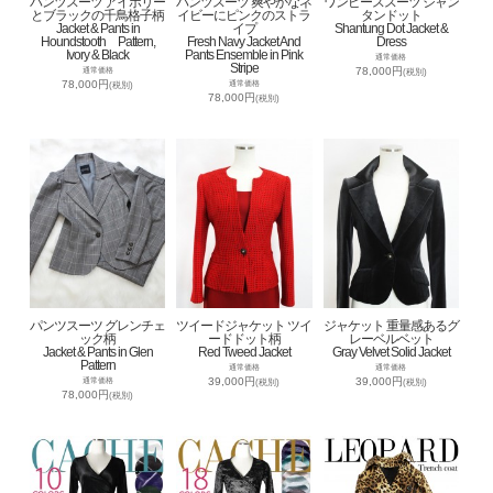
パンツスーツ アイボリー
パンツスーツ 爽やかなネ
ワンピーススーツ シャン
とブラックの千鳥格子柄
イビーにピンクのストラ
タンドット
Jacket & Pants in
イプ
Shantung Dot Jacket &
Houndstooth Pattern,
Fresh Navy Jacket And
Dress
Ivory & Black
Pants Ensemble in Pink
通常価格
Stripe
78,000円
通常価格
(税別)
78,000円
通常価格
(税別)
78,000円
(税別)
パンツスーツ グレンチェ
ツイードジャケット ツイ
ジャケット 重量感あるグ
ック柄
ードドット柄
レーベルベット
Jacket & Pants in Glen
Red Tweed Jacket
Gray Velvet Solid Jacket
Pattern
通常価格
通常価格
39,000円
39,000円
通常価格
(税別)
(税別)
78,000円
(税別)