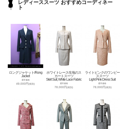
レディーススーツ おすすめコーディネー
ト
ロングジャケット/Rong
ホワイトレース生地のス
ライトピンクのワンピー
Jacket
カートスーツ
ススーツ
Skirt Suit, White Lace Fabric
Light Pink Dress Suit
通常価格
49,000円
通常価格
通常価格
(税別)
78,000円
78,000円
(税別)
(税別)