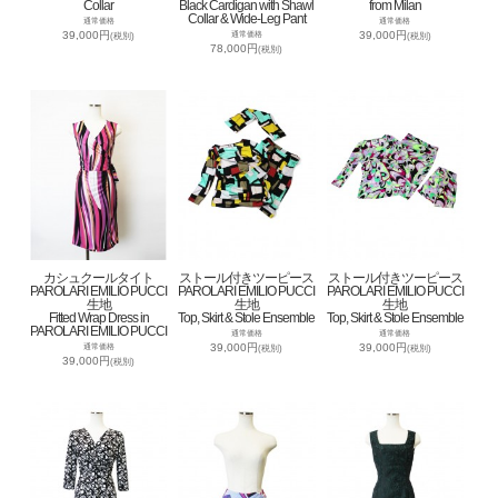
Collar
Black Cardigan with Shawl
from Milan
Collar & Wide-Leg Pant
通常価格
通常価格
39,000円
39,000円
通常価格
(税別)
(税別)
78,000円
(税別)
カシュクールタイト
ストール付きツーピース
ストール付きツーピース
PAROLARI EMILIO PUCCI
PAROLARI EMILIO PUCCI
PAROLARI EMILIO PUCCI
生地
生地
生地
Fitted Wrap Dress in
Top, Skirt & Stole Ensemble
Top, Skirt & Stole Ensemble
PAROLARI EMILIO PUCCI
通常価格
通常価格
39,000円
39,000円
通常価格
(税別)
(税別)
39,000円
(税別)