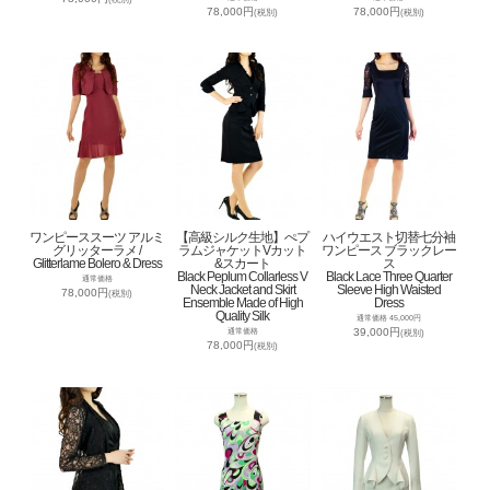
78,000円
78,000円
(税別)
(税別)
ワンピーススーツ アルミ
【高級シルク生地】ぺプ
ハイウエスト切替七分袖
グリッターラメ /
ラムジャケットVカット
ワンピース ブラックレー
Glitterlame Bolero & Dress
&スカート
ス
Black Peplum Collarless V
Black Lace Three Quarter
通常価格
Neck Jacket and Skirt
Sleeve High Waisted
78,000円
(税別)
Ensemble Made of High
Dress
Quality Silk
通常価格 45,000円
39,000円
通常価格
(税別)
78,000円
(税別)