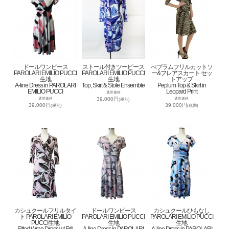
ドールワンピース
ストール付きツーピース
ぺプラムフリルカットソ
PAROLARI EMILIO PUCCI
PAROLARI EMILIO PUCCI
ー&フレアスカート セッ
生地
生地
トアップ
A-line Dress in PAROLARI
Top, Skirt & Stole Ensemble
Peplum Top & Skirt in
EMILIO PUCCI
Leopard Print
通常価格
39,000円
通常価格
通常価格
(税別)
39,000円
39,000円
(税別)
(税別)
カシュクールフリルタイ
ドールワンピース
カシュクールひもなし
ト PAROLARI EMILIO
PAROLARI EMILIO PUCCI
PAROLARI EMILIO PUCCI
PUCCI生地
生地
生地