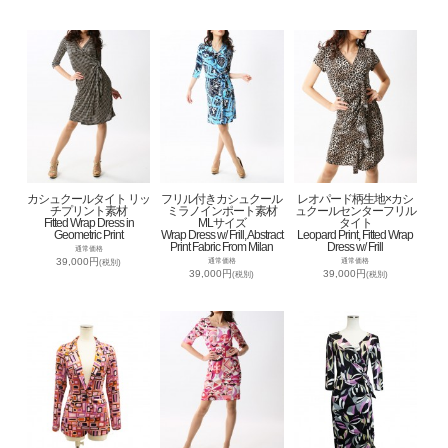
カシュクールタイト リッ
フリル付きカシュクール
レオパード柄生地×カシ
チプリント素材
ミラノインポート素材
ュクールセンターフリル
Fitted Wrap Dress in
MLサイズ
タイト
Geometric Print
Wrap Dress w/ Frill, Abstract
Leopard Print, Fitted Wrap
Print Fabric From Milan
Dress w/ Frill
通常価格
39,000円
通常価格
通常価格
(税別)
39,000円
39,000円
(税別)
(税別)