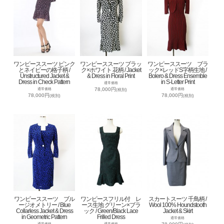
ワンピーススーツ ピンク
ワンピーススーツ ブラッ
ワンピーススーツ ブラ
とネイビーの格子柄 /
ク×ホワイト 花柄 / Jacket
ック×レッドS字柄生地 /
Unstructured Jacket &
& Dress in Floral Print
Bolero & Dress Ensemble
Dress in Check Pattern
in S-Letter Print
通常価格
78,000円
通常価格
通常価格
(税別)
78,000円
78,000円
(税別)
(税別)
ワンピーススーツ ブル
ワンピースフリル付 レ
スカートスーツ 千鳥柄 /
ージオメトリー / Blue
ース生地 グリーン×ブラ
Wool 100% Houndstooth
Collarless Jacket & Dress
ック / Green/Black Lace
Jacket & Skirt
in Geometric Pattern
Frilled Dress
通常価格
通常価格
通常価格