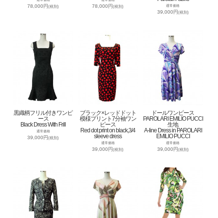
78,000円
78,000円
通常価格
(税別)
(税別)
39,000円
(税別)
黒織柄フリル付きワンピ
ブラック×レッドドット
ドールワンピース
ース
模様プリント7分袖ワン
PAROLARI EMILIO PUCCI
Black Dress With Frill
ピース
生地
Red dot print on black,3/4
A-line Dress in PAROLARI
通常価格
sleeve dress
EMILIO PUCCI
39,000円
(税別)
通常価格
通常価格
39,000円
39,000円
(税別)
(税別)