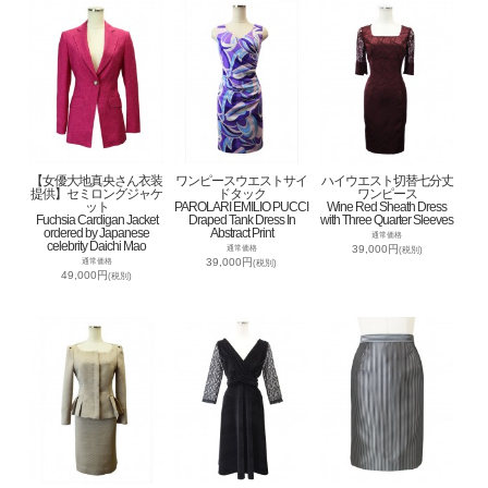
【女優大地真央さん衣装
ワンピースウエストサイ
ハイウエスト切替七分丈
提供】セミロングジャケ
ドタック
ワンピース
ット
PAROLARI EMILIO PUCCI
Wine Red Sheath Dress
Fuchsia Cardigan Jacket
Draped Tank Dress In
with Three Quarter Sleeves
ordered by Japanese
Abstract Print
通常価格
celebrity Daichi Mao
39,000円
通常価格
(税別)
39,000円
通常価格
(税別)
49,000円
(税別)