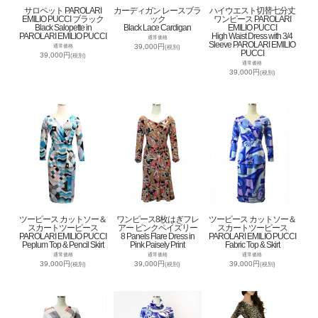
サロペット PAROLARI
カーディガン レースブラ
ハイウエスト切替七分丈
EMILIO PUCCI ブラック
ック
ワンピース PAROLARI
Black Salopette in
Black Lace Cardigan
EMILIO PUCCI
PAROLARI EMILIO PUCCI
High Waist Dress with 3/4
通常価格
Sleeve PAROLARI EMILIO
39,000円
通常価格
(税別)
PUCCI
39,000円
(税別)
通常価格
39,000円
(税別)
ツーピース カットソー＆
ワンピース8枚はぎフレ
ツーピース カットソー＆
スカートツーピース
アー ピンクペイズリー
スカートツーピース
PAROLARI EMILIO PUCCI
8 Panels Flare Dress in
PAROLARI EMILIO PUCCI
Peplum Top & Pencil Skirt
Pink Paisely Print
Fabric Top & Skirt
通常価格
通常価格
通常価格
39,000円
39,000円
39,000円
(税別)
(税別)
(税別)