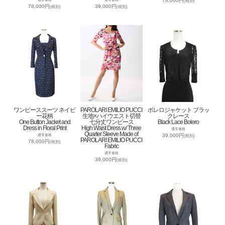
78,000円
(税別)
78,000円
39,000円
(税別)
(税別)
ワンピーススーツ ネイビ
PAROLARI EMILIO PUCCI
ボレロジャケット ブラッ
ー花柄
生地×ハイウエスト切替
クレース
One Button Jacket and
七分丈ワンピース
Black Lace Bolero
Dress in Floral Print
High Waist Dress w/ Three
通常価格
Quarter Sleeve Made of
39,000円
通常価格
(税別)
PAROLARI EMILIO PUCCI
78,000円
(税別)
Fabric
通常価格
39,000円
(税別)