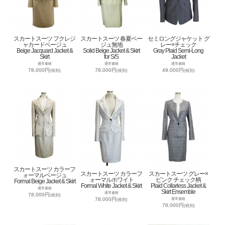
スカートスーツ フクレジ
スカートスーツ 春夏ベー
セミロングジャケット グ
ャカードベージュ
ジュ無地
レー×チェック
Beige Jacquard Jacket &
Solid Beige Jacket & Skirt
Gray Plaid Semi-Long
Skirt
for S/S
Jacket
通常価格
通常価格
通常価格
78,000円
78,000円
49,000円
(税別)
(税別)
(税別)
スカートスーツ カラーフ
スカートスーツ カラーフ
スカートスーツ グレー×
ォーマルベージュ
ォーマルホワイト
ピンク チェック柄
Formal Beige Jacket & Skirt
Formal White Jacket & Skirt
Plaid Collarless Jacket &
通常価格
Skirt Ensemble
通常価格
78,000円
(税別)
78,000円
通常価格
(税別)
78,000円
(税別)