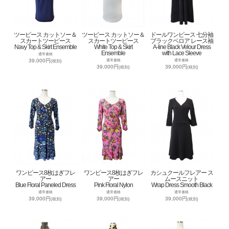
ツーピース カットソー＆
ツーピース カットソー＆
ドールワンピース 七分袖
スカートツーピース
スカートツーピース
ブラックベロア レース袖
Navy Top & Skirt Ensemble
White Top & Skirt
A-line Black Velour Dress
Ensemble
with Lace Sleeve
通常価格
39,000円
通常価格
通常価格
(税別)
39,000円
39,000円
(税別)
(税別)
ワンピース8枚はぎフレ
ワンピース8枚はぎフレ
カシュクールフレアー ス
アー
アー
ムースニット
Blue Floral Paneled Dress
Pink Floral Nylon
Wrap Dress Smooth Black
通常価格
通常価格
通常価格
39,000円
39,000円
39,000円
(税別)
(税別)
(税別)