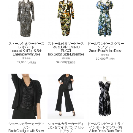
ストール付きツーピース
ストール付きツーピース
ドールワンピース グリー
レオパード
PAROLARI EMIRIO
ンフラワー
Leopard Knit Top & Skirt
PUCCI
Green Floral A-line Dress
Ensemble with Stole
Top, Skirt & Stole Ensemble
通常価格
39,000円
通常価格
通常価格
(税別)
39,000円
39,000円
(税別)
(税別)
ショールカラーカーディ
ショールカラーカーディ
ドールワンピース ミラノ
ガン
ガン＆ワイドパンツ セッ
インポートフラワー柄
Black Cardigan with Shawl
トアップ
A-line Dress, Black Floral