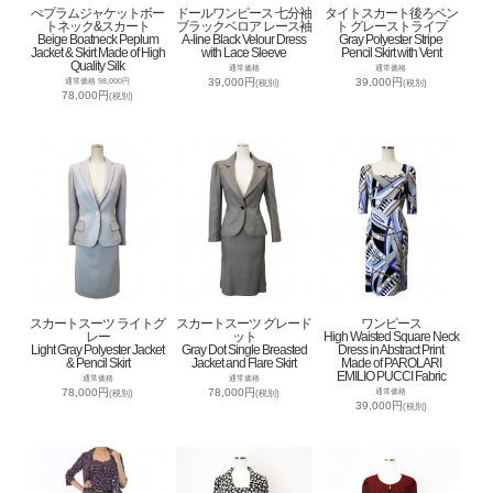
ぺプラムジャケットボー
ドールワンピース 七分袖
タイトスカート後ろベン
トネック&スカート
ブラックベロア レース袖
ト グレーストライプ
Beige Boatneck Peplum
A-line Black Velour Dress
Gray Polyester Stripe
Jacket & Skirt Made of High
with Lace Sleeve
Pencil Skirt with Vent
Quality Silk
通常価格
通常価格
39,000円
39,000円
通常価格 98,000円
(税別)
(税別)
78,000円
(税別)
スカートスーツ ライトグ
スカートスーツ グレード
ワンピース
レー
ット
High Waisted Square Neck
Light Gray Polyester Jacket
Gray Dot Single Breasted
Dress in Abstract Print
& Pencil Skirt
Jacket and Flare Skirt
Made of PAROLARI
EMILIO PUCCI Fabric
通常価格
通常価格
78,000円
78,000円
通常価格
(税別)
(税別)
39,000円
(税別)