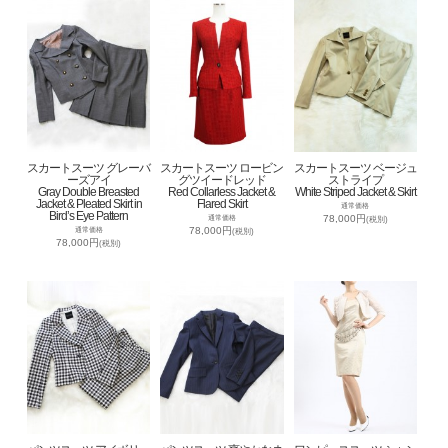
スカートスーツ グレーバ
スカートスーツ ロービン
スカートスーツ ベージュ
ーズアイ
グツイードレッド
ストライプ
Gray Double Breasted
Red Collarless Jacket &
White Striped Jacket & Skirt
Jacket & Pleated Skirt in
Flared Skirt
通常価格
Bird’s Eye Pattern
78,000円
通常価格
(税別)
78,000円
通常価格
(税別)
78,000円
(税別)