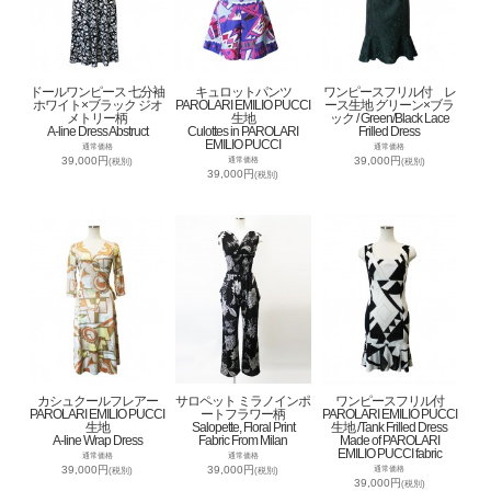
ドールワンピース 七分袖
キュロットパンツ
ワンピースフリル付 レ
ホワイト×ブラック ジオ
PAROLARI EMILIO PUCCI
ース生地 グリーン×ブラ
メトリー柄
生地
ック / Green/Black Lace
A-line Dress Abstruct
Culottes in PAROLARI
Frilled Dress
EMILIO PUCCI
通常価格
通常価格
39,000円
39,000円
通常価格
(税別)
(税別)
39,000円
(税別)
カシュクールフレアー
サロペット ミラノインポ
ワンピースフリル付
PAROLARI EMILIO PUCCI
ートフラワー柄
PAROLARI EMILIO PUCCI
生地
Salopette, Floral Print
生地 /Tank Frilled Dress
A-line Wrap Dress
Fabric From Milan
Made of PAROLARI
EMILIO PUCCI fabric
通常価格
通常価格
39,000円
39,000円
通常価格
(税別)
(税別)
39,000円
(税別)