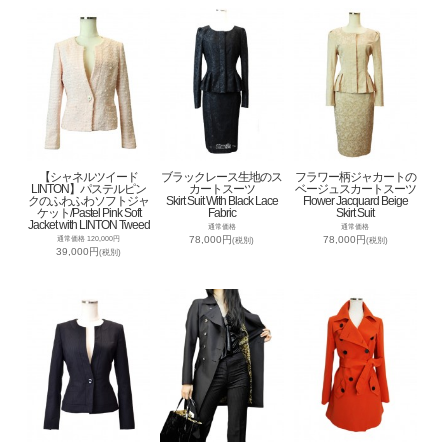
【シャネルツイード
ブラックレース生地のス
フラワー柄ジャカートの
LINTON】パステルピン
カートスーツ
ベージュスカートスーツ
クのふわふわソフトジャ
Skirt Suit With Black Lace
Flower Jacquard Beige
ケット/Pastel Pink Soft
Fabric
Skirt Suit
Jacket with LINTON Tweed
通常価格
通常価格
78,000円
78,000円
通常価格 120,000円
(税別)
(税別)
39,000円
(税別)