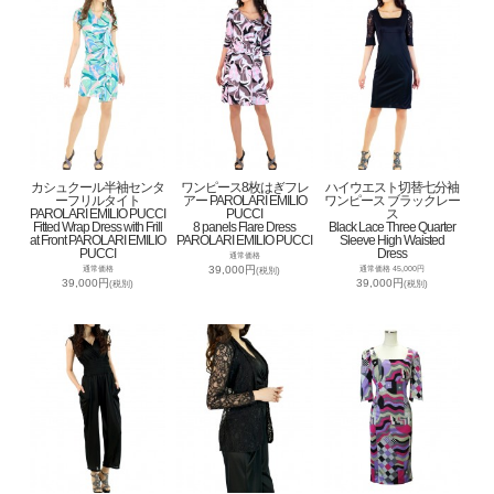
カシュクール半袖センタ
ワンピース8枚はぎフレ
ハイウエスト切替七分袖
ーフリルタイト
アー PAROLARI EMILIO
ワンピース ブラックレー
PAROLARI EMILIO PUCCI
PUCCI
ス
Fitted Wrap Dress with Frill
8 panels Flare Dress
Black Lace Three Quarter
at Front PAROLARI EMILIO
PAROLARI EMILIO PUCCI
Sleeve High Waisted
PUCCI
Dress
通常価格
39,000円
通常価格
通常価格 45,000円
(税別)
39,000円
39,000円
(税別)
(税別)