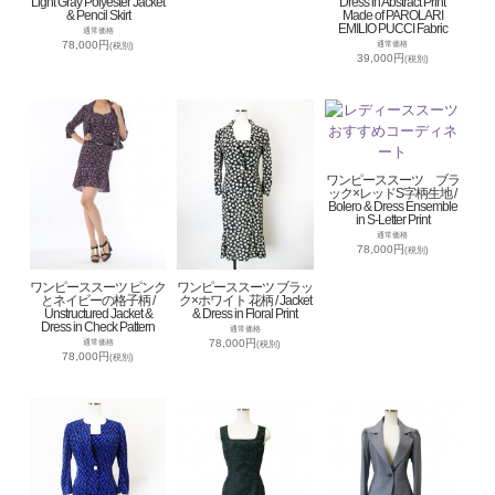
Light Gray Polyester Jacket
Dress in Abstract Print
& Pencil Skirt
Made of PAROLARI
EMILIO PUCCI Fabric
通常価格
78,000円
通常価格
(税別)
39,000円
(税別)
ワンピーススーツ ブラ
ック×レッドS字柄生地 /
Bolero & Dress Ensemble
in S-Letter Print
通常価格
78,000円
(税別)
ワンピーススーツ ピンク
ワンピーススーツ ブラッ
とネイビーの格子柄 /
ク×ホワイト 花柄 / Jacket
Unstructured Jacket &
& Dress in Floral Print
Dress in Check Pattern
通常価格
78,000円
通常価格
(税別)
78,000円
(税別)