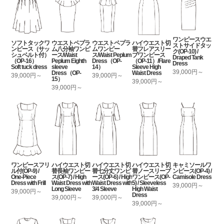
ワンピースウエ
ソフトタックワ
ウエストペプラ
ウエストペプラ
ハイウエスト切
ストサイドタッ
ンピース（サッ
ム八分袖ワンピ
ムワンピー
替フレアスリー
ク(OP-10) /
シュベルト付）
ース/Waist
ス/Waist Peplum
ブワンピース
Draped Tank
（OP-16）
Peplum Eighth
Dress（OP-
（OP-11）/Flare
Dress
Soft tuck dress
sleeve
14）
Sleeve High
39,000円～
Dress（OP-
Waist Dress
39,000円～
39,000円～
15）
39,000円～
39,000円～
ワンピースフリ
ハイウエスト切
ハイウエスト切
ハイウエスト切
キャミソールワ
ル付(OP-9) /
替長袖ワンピー
替七分丈ワンピ
替ノースリーブ
ンピース(OP-4) /
One-Piece
ス(OP-7) / High
ース(OP-6) / High
ワンピース(OP-
Camisole Dress
Dress with Frill
Waist Dress with
Waist Dress with
5) / Sleeveless
39,000円～
Long Sleeve
3/4 Sleeve
High Waist
39,000円～
Dress
39,000円～
39,000円～
39,000円～