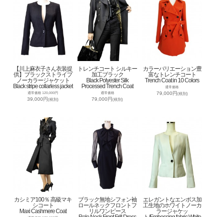
【川上麻衣子さん衣装提
トレンチコート シルキー
カラーバリエーション豊
供】ブラックストライプ
加工ブラック
富なトレンチコート
ノーカラージャケット
Black Polyester Silk
Trench Coat in 10 Colors
Black stripe collarless jacket
Processed Trench Coat
通常価格
79,000円
通常価格 120,000円
通常価格
(税別)
39,000円
79,000円
(税別)
(税別)
カシミア100％ 高級マキ
ブラック無地シフォン袖
エレガントなエンボス加
シコート
ロールネックフロントフ
工生地のホワイトノーカ
Maxi Cashmere Coat
リルワンピース
ラージャケッ
Role Neck Front Frill Dress
ト/Embossing fabric White