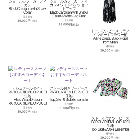
ショールカラーカーディ
ショールカラーカーディ
ガン
ガン＆ワイドパンツ セッ
Black Cardigan with Shawl
トアップ
Collar
Black Cardigan with Shawl
Collar & Wide-Leg Pant
通常価格
39,000円
通常価格
(税別)
78,000円
(税別)
ドールワンピース ミラノ
インポートフラワー柄
A-line Dress, Black Floral
from Milan
通常価格
39,000円
(税別)
カシュクールタイト
ストール付きツーピース
PAROLARI EMILIO PUCCI
PAROLARI EMILIO PUCCI
生地
生地
Fitted Wrap Dress in
Top, Skirt & Stole Ensemble
PAROLARI EMILIO PUCCI
通常価格
39,000円
通常価格
(税別)
39,000円
(税別)
ストール付きツーピース
PAROLARI EMILIO PUCCI
生地
Top, Skirt & Stole Ensemble
通常価格
39,000円
(税別)