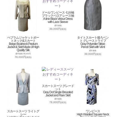
ドールワンピース 七分袖
ブラックベロア レース袖
A-line Black Velour Dress
with Lace Sleeve
通常価格
39,000円
(税別)
ぺプラムジャケットボー
タイトスカート後ろベン
トネック&スカート
ト グレーストライプ
Beige Boatneck Peplum
Gray Polyester Stripe
Jacket & Skirt Made of High
Pencil Skirt with Vent
Quality Silk
通常価格
39,000円
通常価格 98,000円
(税別)
78,000円
(税別)
スカートスーツ グレード
ット
Gray Dot Single Breasted
Jacket and Flare Skirt
通常価格
78,000円
(税別)
スカートスーツ ライトグ
ワンピース
レー
High Waisted Square Neck