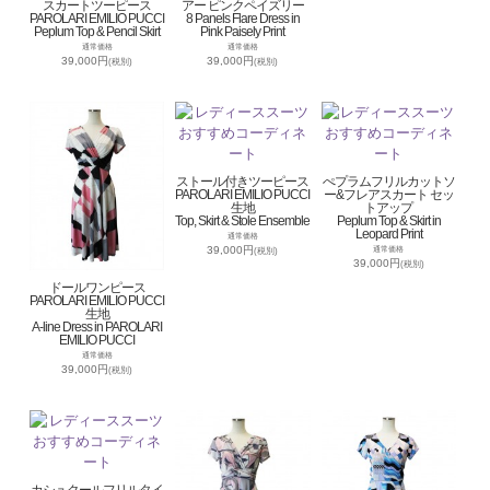
スカートツーピース
アー ピンクペイズリー
PAROLARI EMILIO PUCCI
8 Panels Flare Dress in
Peplum Top & Pencil Skirt
Pink Paisely Print
通常価格
通常価格
39,000円
39,000円
(税別)
(税別)
ストール付きツーピース
ぺプラムフリルカットソ
PAROLARI EMILIO PUCCI
ー&フレアスカート セッ
生地
トアップ
Top, Skirt & Stole Ensemble
Peplum Top & Skirt in
Leopard Print
通常価格
39,000円
通常価格
(税別)
39,000円
(税別)
ドールワンピース
PAROLARI EMILIO PUCCI
生地
A-line Dress in PAROLARI
EMILIO PUCCI
通常価格
39,000円
(税別)
カシュクールフリルタイ