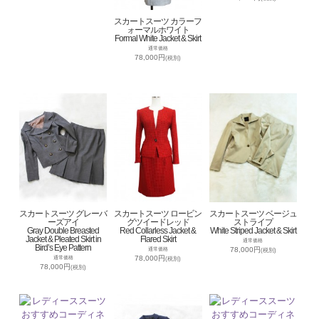
スカートスーツ カラーフ
ォーマルホワイト
Formal White Jacket & Skirt
通常価格
78,000円
(税別)
スカートスーツ グレーバ
スカートスーツ ロービン
スカートスーツ ベージュ
ーズアイ
グツイードレッド
ストライプ
Gray Double Breasted
Red Collarless Jacket &
White Striped Jacket & Skirt
Jacket & Pleated Skirt in
Flared Skirt
通常価格
Bird’s Eye Pattern
78,000円
通常価格
(税別)
78,000円
通常価格
(税別)
78,000円
(税別)