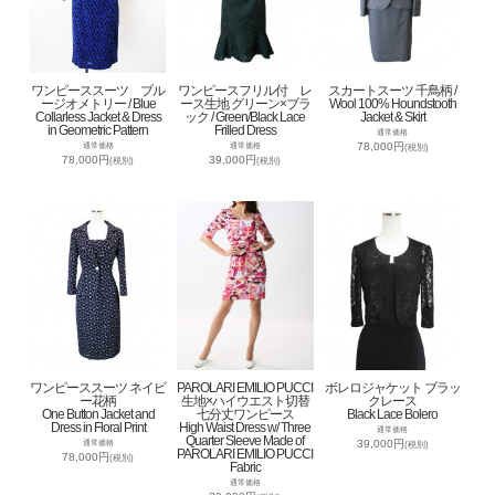
ワンピーススーツ ブル
ワンピースフリル付 レ
スカートスーツ 千鳥柄 /
ージオメトリー / Blue
ース生地 グリーン×ブラ
Wool 100% Houndstooth
Collarless Jacket & Dress
ック / Green/Black Lace
Jacket & Skirt
in Geometric Pattern
Frilled Dress
通常価格
78,000円
通常価格
通常価格
(税別)
78,000円
39,000円
(税別)
(税別)
ワンピーススーツ ネイビ
PAROLARI EMILIO PUCCI
ボレロジャケット ブラッ
ー花柄
生地×ハイウエスト切替
クレース
One Button Jacket and
七分丈ワンピース
Black Lace Bolero
Dress in Floral Print
High Waist Dress w/ Three
通常価格
Quarter Sleeve Made of
39,000円
通常価格
(税別)
PAROLARI EMILIO PUCCI
78,000円
(税別)
Fabric
通常価格