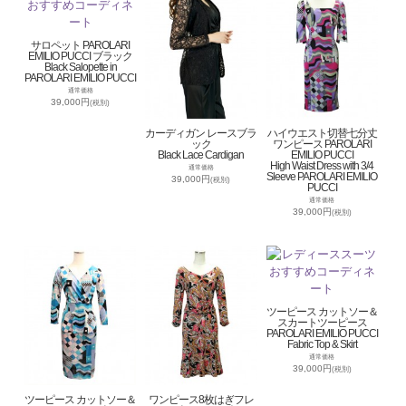
サロペット PAROLARI
EMILIO PUCCI ブラック
Black Salopette in
PAROLARI EMILIO PUCCI
通常価格
39,000円
(税別)
カーディガン レースブラ
ハイウエスト切替七分丈
ック
ワンピース PAROLARI
Black Lace Cardigan
EMILIO PUCCI
High Waist Dress with 3/4
通常価格
Sleeve PAROLARI EMILIO
39,000円
(税別)
PUCCI
通常価格
39,000円
(税別)
ツーピース カットソー＆
スカートツーピース
PAROLARI EMILIO PUCCI
Fabric Top & Skirt
通常価格
39,000円
(税別)
ツーピース カットソー＆
ワンピース8枚はぎフレ