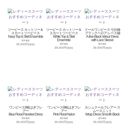
ツーピース カットソー＆
ツーピース カットソー＆
ドールワンピース 七分袖
スカートツーピース
スカートツーピース
ブラックベロア レース袖
Navy Top & Skirt Ensemble
White Top & Skirt
A-line Black Velour Dress
Ensemble
with Lace Sleeve
通常価格
39,000円
通常価格
通常価格
(税別)
39,000円
39,000円
(税別)
(税別)
ワンピース8枚はぎフレ
ワンピース8枚はぎフレ
カシュクールフレアー ス
アー
アー
ムースニット
Blue Floral Paneled Dress
Pink Floral Nylon
Wrap Dress Smooth Black
通常価格
通常価格
通常価格
39,000円
39,000円
39,000円
(税別)
(税別)
(税別)