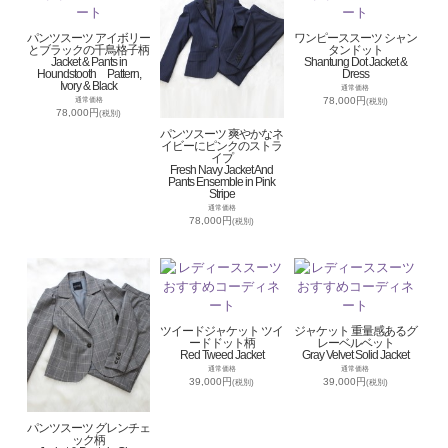
パンツスーツ アイボリー
ワンピーススーツ シャン
とブラックの千鳥格子柄
タンドット
Jacket & Pants in
Shantung Dot Jacket &
Houndstooth Pattern,
Dress
Ivory & Black
通常価格
78,000円
通常価格
(税別)
78,000円
(税別)
パンツスーツ 爽やかなネ
イビーにピンクのストラ
イプ
Fresh Navy Jacket And
Pants Ensemble in Pink
Stripe
通常価格
78,000円
(税別)
ツイードジャケット ツイ
ジャケット 重量感あるグ
ードドット柄
レーベルベット
Red Tweed Jacket
Gray Velvet Solid Jacket
通常価格
通常価格
39,000円
39,000円
(税別)
(税別)
パンツスーツ グレンチェ
ック柄