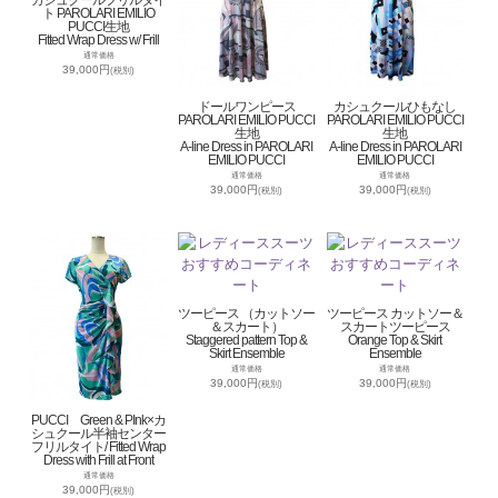
ト PAROLARI EMILIO
PUCCI生地
Fitted Wrap Dress w/ Frill
通常価格
39,000円
(税別)
ドールワンピース
カシュクールひもなし
PAROLARI EMILIO PUCCI
PAROLARI EMILIO PUCCI
生地
生地
A-line Dress in PAROLARI
A-line Dress in PAROLARI
EMILIO PUCCI
EMILIO PUCCI
通常価格
通常価格
39,000円
39,000円
(税別)
(税別)
ツーピース （カットソー
ツーピース カットソー＆
＆スカート）
スカートツーピース
Staggered pattern Top &
Orange Top & Skirt
Skirt Ensemble
Ensemble
通常価格
通常価格
39,000円
39,000円
(税別)
(税別)
PUCCI Green & PInk×カ
シュクール半袖センター
フリルタイト/ Fitted Wrap
Dress with Frill at Front
通常価格
39,000円
(税別)