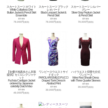
スカートスーツ ホワイト
スカートスーツ ブラック
スカートスーツ シルバー
White Collarless One
レオパード
グレー
Button Jacket & Pencil Skirt
Black Leopard Jacket &
Silver Gray Peplum Jacket
Ensemble
Pencil Skirt
& Pencil Skirt
通常価格
通常価格
通常価格
78,000円
78,000円
78,000円
(税別)
(税別)
(税別)
【女優大地真央さん衣装
ワンピースウエストサイ
ハイウエスト切替七分丈
提供】セミロングジャケ
ドタック
ワンピース
ット
PAROLARI EMILIO PUCCI
Wine Red Sheath Dress
Fuchsia Cardigan Jacket
Draped Tank Dress In
with Three Quarter Sleeves
ordered by Japanese
Abstract Print
通常価格
celebrity Daichi Mao
39,000円
通常価格
(税別)
39,000円
通常価格
(税別)
49,000円
(税別)