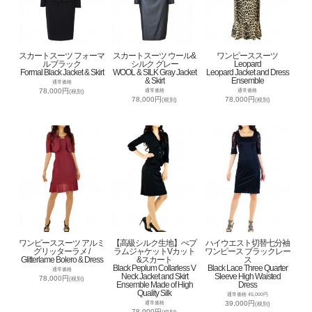
スカートスーツ フォーマ
スカートスーツ ウール&
ワンピーススーツ
ルブラック
シルク グレー
Leopard
Formal Black Jacket & Skirt
WOOL & SILK Gray Jacket
Leopard Jacket and Dress
& Skirt
Ensemble
通常価格
78,000円
通常価格
通常価格
(税別)
78,000円
78,000円
(税別)
(税別)
ワンピーススーツ アルミ
【高級シルク生地】ぺプ
ハイウエスト切替七分袖
グリッターラメ /
ラムジャケットVカット
ワンピース ブラックレー
Glitterlame Bolero & Dress
&スカート
ス
Black Peplum Collarless V
Black Lace Three Quarter
通常価格
Neck Jacket and Skirt
Sleeve High Waisted
78,000円
(税別)
Ensemble Made of High
Dress
Quality Silk
通常価格 45,000円
39,000円
通常価格
(税別)
78,000円