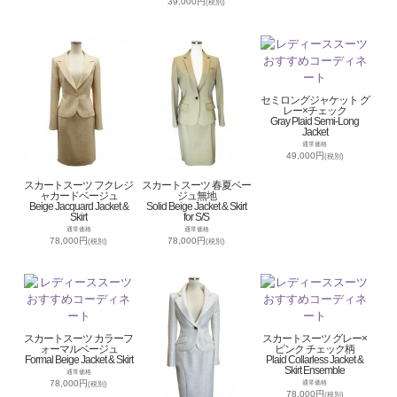
39,000円
(税別)
セミロングジャケット グ
レー×チェック
Gray Plaid Semi-Long
Jacket
通常価格
49,000円
(税別)
スカートスーツ フクレジ
スカートスーツ 春夏ベー
ャカードベージュ
ジュ無地
Beige Jacquard Jacket &
Solid Beige Jacket & Skirt
Skirt
for S/S
通常価格
通常価格
78,000円
78,000円
(税別)
(税別)
スカートスーツ カラーフ
スカートスーツ グレー×
ォーマルベージュ
ピンク チェック柄
Formal Beige Jacket & Skirt
Plaid Collarless Jacket &
Skirt Ensemble
通常価格
78,000円
通常価格
(税別)
78,000円
(税別)