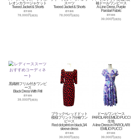
レオンカラージャケット
スーツ
袖ドールワンピース
Tweed Jacket & Shorts
Tweed Jacket & Shorts
A-Line Dress, Purple
Parolari Fabric
通常価格
通常価格
78,000円
78,000円
通常価格
(税別)
(税別)
39,000円
(税別)
黒織柄フリル付きワンピ
ース
Black Dress With Frill
通常価格
39,000円
(税別)
ブラック×レッドドット
ドールワンピース
模様プリント7分袖ワン
PAROLARI EMILIO PUCCI
ピース
生地
Red dot print on black,3/4
A-line Dress in PAROLARI
sleeve dress
EMILIO PUCCI
通常価格
通常価格
39,000円
39,000円
(税別)
(税別)