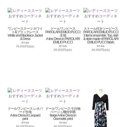
ワンピーススーツ ホワイ
ドールワンピース
ストール付きツーピース
ト&ブラックレース
PAROLARI EMILIO PUCCI
PAROLARI EMILIO PUCCI
White and Blacklace Jacket
生地
3 items ensemble: Top, skirt
& Dress
A-line Dress in PAROLARI
& stole made of PAROLARI
EMILIO PUCCI
EMILIO PUCCI fabric
通常価格
78,000円
通常価格
通常価格
(税別)
39,000円
39,000円
(税別)
(税別)
ドールワンピース レオパ
ドールワンピース 七分袖
ード生地
ベージュ幾何学柄
A-line Dress in Leopard
Beige A-line Dress in
print
Geometric print
通常価格
通常価格
39,000円
39,000円
(税別)
(税別)