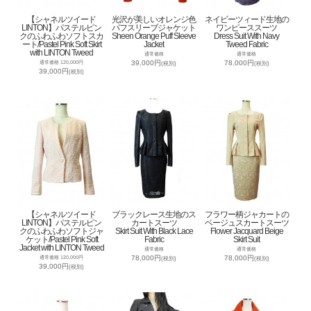
【シャネルツイード
光沢が美しいオレンジ色
ネイビーツィード生地の
LINTON】パステルピン
パフスリーブジャケット
ワンピーススーツ
クのふわふわソフトスカ
Sheen Orange Puff Sleeve
Dress Suit With Navy
ート/Pastel Pink Soft Skirt
Jacket
Tweed Fabric
with LINTON Tweed
通常価格
通常価格
39,000円
78,000円
通常価格 120,000円
(税別)
(税別)
39,000円
(税別)
【シャネルツイード
ブラックレース生地のス
フラワー柄ジャカートの
LINTON】パステルピン
カートスーツ
ベージュスカートスーツ
クのふわふわソフトジャ
Skirt Suit With Black Lace
Flower Jacquard Beige
ケット/Pastel Pink Soft
Fabric
Skirt Suit
Jacket with LINTON Tweed
通常価格
通常価格
78,000円
78,000円
通常価格 120,000円
(税別)
(税別)
39,000円
(税別)