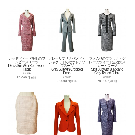
レッドツィード生地のワ
グレーサブリナパンツｘ
ラメ入りのブラック・グ
ンピーススーツ
ジャケットのセットアッ
レーのツィード生地のス
Dress Suit With Red Tweed
プスーツ
カートスーツ
Fabric
Gray Suit with Cropped
Skirt Suit With Black and
Pants
Gray Tweed Fabric
通常価格
78,000円
通常価格
通常価格
(税別)
78,000円
78,000円
(税別)
(税別)