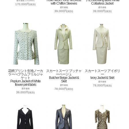
通常価格 170,000円
with Chiffon Sleeves
Collarless Jacket
170,000円
(税別)
通常価格
通常価格
39,000円
39,000円
(税別)
(税別)
花柄プリント生地ノーカ
スカートスーツ ブッチャ
スカートスーツ アイボリ
ラーぺプラムフリルジャ
ーベージュ
ー
ケット
Butcher Beige Jacket &
Ivory Jacket & Skirt
Peplum Jacket of White
Skirt
通常価格
flower print fabric
78,000円
通常価格
(税別)
78,000円
通常価格
(税別)
39,000円
(税別)