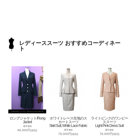
レディーススーツ おすすめコーディネー
ト
ロングジャケット/Rong
ホワイトレース生地のス
ライトピンクのワンピー
Jacket
カートスーツ
ススーツ
Skirt Suit, White Lace Fabric
Light Pink Dress Suit
通常価格
49,000円
通常価格
通常価格
(税別)
78,000円
78,000円
(税別)
(税別)