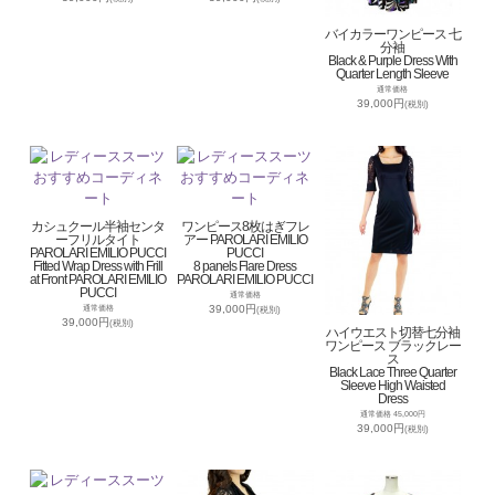
バイカラーワンピース 七
分袖
Black & Purple Dress With
Quarter Length Sleeve
通常価格
39,000円
(税別)
カシュクール半袖センタ
ワンピース8枚はぎフレ
ーフリルタイト
アー PAROLARI EMILIO
PAROLARI EMILIO PUCCI
PUCCI
Fitted Wrap Dress with Frill
8 panels Flare Dress
at Front PAROLARI EMILIO
PAROLARI EMILIO PUCCI
PUCCI
通常価格
39,000円
通常価格
(税別)
39,000円
(税別)
ハイウエスト切替七分袖
ワンピース ブラックレー
ス
Black Lace Three Quarter
Sleeve High Waisted
Dress
通常価格 45,000円
39,000円
(税別)