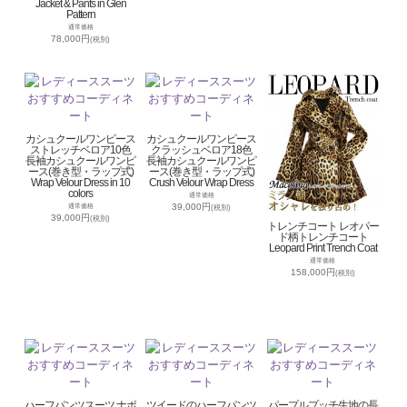
Jacket & Pants in Glen
Pattern
通常価格
78,000円
(税別)
カシュクールワンピース
カシュクールワンピース
ストレッチベロア10色
クラッシュベロア18色
長袖カシュクールワンピ
長袖カシュクールワンピ
ース(巻き型・ラップ式)
ース(巻き型・ラップ式)
Wrap Velour Dress in 10
Crush Velour Wrap Dress
colors
通常価格
39,000円
通常価格
(税別)
39,000円
(税別)
トレンチコート レオパー
ド柄トレンチコート
Leopard Print Trench Coat
通常価格
158,000円
(税別)
ハーフパンツスーツ ナポ
ツイードのハーフパンツ
パープルプッチ生地の長