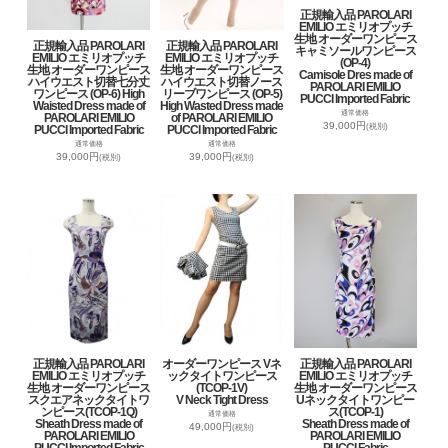
正規輸入品 PAROLARI
EMILIO エミリオプッチ
生地 オーダーワンピース
正規輸入品 PAROLARI
正規輸入品 PAROLARI
キャミソールワンピース
EMILIO エミリオプッチ
EMILIO エミリオプッチ
(OP-4)
生地 オーダーワンピース
生地 オーダーワンピース
Camisole Dres made of
ハイウエスト切替七分丈
ハイウエスト切替ノース
PAROLARI EMILIO
ワンピース (OP-6) High
リーブワンピース (OP-5)
PUCCI Imported Fabric
Waisted Dress made of
High Wasted Dress made
通常価格
PAROLARI EMILIO
of PAROLARI EMILIO
39,000円
(税別)
PUCCI Imported Fabric
PUCCI Imported Fabric
通常価格
通常価格
39,000円
39,000円
(税別)
(税別)
正規輸入品 PAROLARI
オーダーワンピース Vネ
正規輸入品 PAROLARI
EMILIO エミリオプッチ
ックタイトワンピース
EMILIO エミリオプッチ
生地 オーダーワンピース
(TCOP-1V)
生地 オーダーワンピース
スクエアネックタイトワ
V Neck Tight Dress
Uネックタイトワンピー
ンピース(TCOP-1Q)
ス(TCOP-1)
通常価格
Sheath Dress made of
Sheath Dress made of
49,000円
(税別)
PAROLARI EMILIO
PAROLARI EMILIO
PUCCI Imported Fabric
PUCCI Fabric