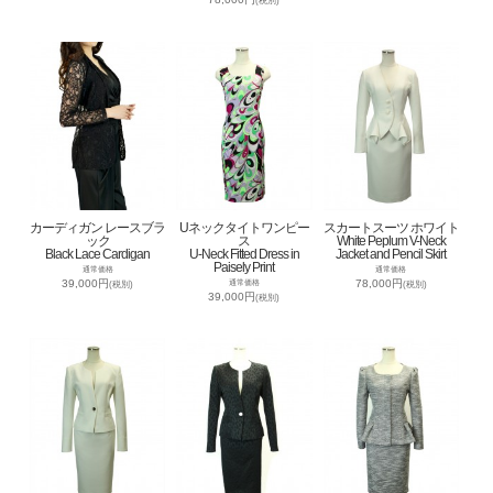
(税別)
カーディガン レースブラ
Uネックタイトワンピー
スカートスーツ ホワイト
ック
ス
White Peplum V-Neck
Black Lace Cardigan
U-Neck Fitted Dress in
Jacket and Pencil Skirt
Paisely Print
通常価格
通常価格
39,000円
78,000円
通常価格
(税別)
(税別)
39,000円
(税別)