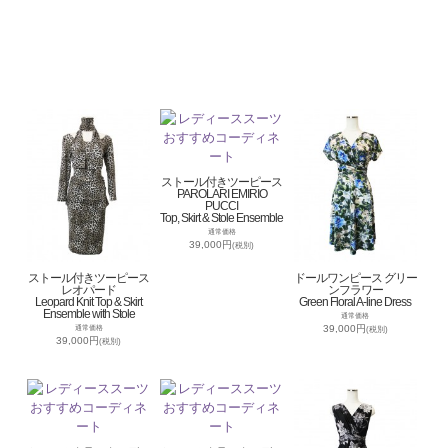
ストール付きツーピース
PAROLARI EMIRIO
PUCCI
Top, Skirt & Stole Ensemble
通常価格
39,000円
(税別)
ストール付きツーピース
ドールワンピース グリー
レオパード
ンフラワー
Leopard Knit Top & Skirt
Green Floral A-line Dress
Ensemble with Stole
通常価格
39,000円
通常価格
(税別)
39,000円
(税別)