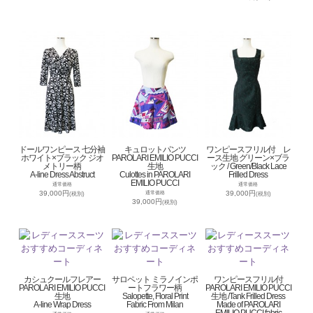
ドールワンピース 七分袖
キュロットパンツ
ワンピースフリル付 レ
ホワイト×ブラック ジオ
PAROLARI EMILIO PUCCI
ース生地 グリーン×ブラ
メトリー柄
生地
ック / Green/Black Lace
A-line Dress Abstruct
Culottes in PAROLARI
Frilled Dress
EMILIO PUCCI
通常価格
通常価格
39,000円
39,000円
通常価格
(税別)
(税別)
39,000円
(税別)
カシュクールフレアー
サロペット ミラノインポ
ワンピースフリル付
PAROLARI EMILIO PUCCI
ートフラワー柄
PAROLARI EMILIO PUCCI
生地
Salopette, Floral Print
生地 /Tank Frilled Dress
A-line Wrap Dress
Fabric From Milan
Made of PAROLARI
EMILIO PUCCI fabric