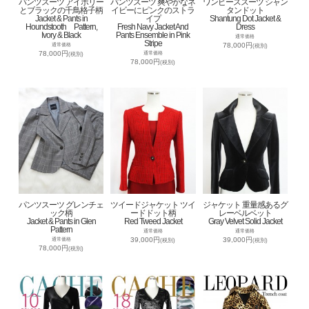
パンツスーツ アイボリー
パンツスーツ 爽やかなネ
ワンピーススーツ シャン
とブラックの千鳥格子柄
イビーにピンクのストラ
タンドット
Jacket & Pants in
イプ
Shantung Dot Jacket &
Houndstooth Pattern,
Fresh Navy Jacket And
Dress
Ivory & Black
Pants Ensemble in Pink
通常価格
Stripe
78,000円
通常価格
(税別)
78,000円
通常価格
(税別)
78,000円
(税別)
パンツスーツ グレンチェ
ツイードジャケット ツイ
ジャケット 重量感あるグ
ック柄
ードドット柄
レーベルベット
Jacket & Pants in Glen
Red Tweed Jacket
Gray Velvet Solid Jacket
Pattern
通常価格
通常価格
39,000円
39,000円
通常価格
(税別)
(税別)
78,000円
(税別)