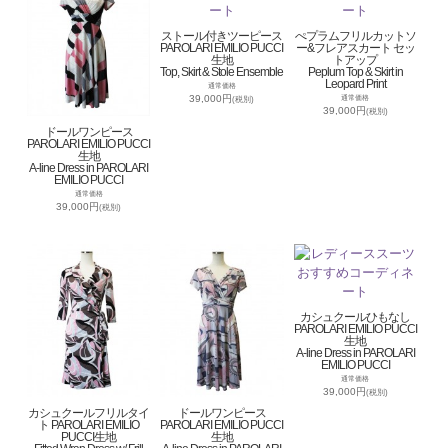
ストール付きツーピース
ぺプラムフリルカットソ
PAROLARI EMILIO PUCCI
ー&フレアスカート セッ
生地
トアップ
Top, Skirt & Stole Ensemble
Peplum Top & Skirt in
Leopard Print
通常価格
39,000円
通常価格
(税別)
39,000円
(税別)
ドールワンピース
PAROLARI EMILIO PUCCI
生地
A-line Dress in PAROLARI
EMILIO PUCCI
通常価格
39,000円
(税別)
カシュクールひもなし
PAROLARI EMILIO PUCCI
生地
A-line Dress in PAROLARI
EMILIO PUCCI
通常価格
39,000円
(税別)
カシュクールフリルタイ
ドールワンピース
ト PAROLARI EMILIO
PAROLARI EMILIO PUCCI
PUCCI生地
生地