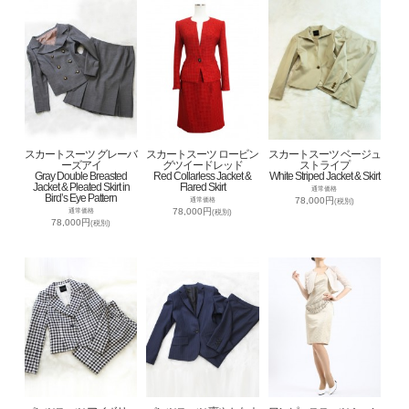
スカートスーツ グレーバ
スカートスーツ ロービン
スカートスーツ ベージュ
ーズアイ
グツイードレッド
ストライプ
Gray Double Breasted
Red Collarless Jacket &
White Striped Jacket & Skirt
Jacket & Pleated Skirt in
Flared Skirt
通常価格
Bird’s Eye Pattern
78,000円
通常価格
(税別)
78,000円
通常価格
(税別)
78,000円
(税別)