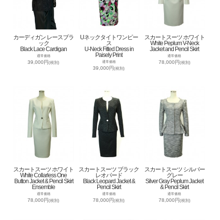
カーディガン レースブラ
Uネックタイトワンピー
スカートスーツ ホワイト
ック
ス
White Peplum V-Neck
Black Lace Cardigan
U-Neck Fitted Dress in
Jacket and Pencil Skirt
Paisely Print
通常価格
通常価格
39,000円
78,000円
通常価格
(税別)
(税別)
39,000円
(税別)
スカートスーツ ホワイト
スカートスーツ ブラック
スカートスーツ シルバー
White Collarless One
レオパード
グレー
Button Jacket & Pencil Skirt
Black Leopard Jacket &
Silver Gray Peplum Jacket
Ensemble
Pencil Skirt
& Pencil Skirt
通常価格
通常価格
通常価格
78,000円
78,000円
78,000円
(税別)
(税別)
(税別)