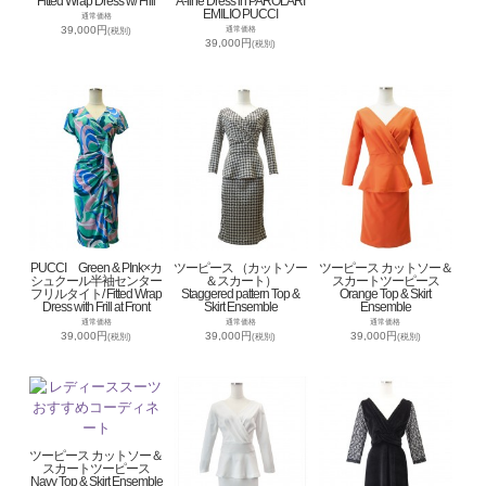
Fitted Wrap Dress w/ Frill
A-line Dress in PAROLARI
EMILIO PUCCI
通常価格
39,000円
通常価格
(税別)
39,000円
(税別)
PUCCI Green & PInk×カ
ツーピース （カットソー
ツーピース カットソー＆
シュクール半袖センター
＆スカート）
スカートツーピース
フリルタイト/ Fitted Wrap
Staggered pattern Top &
Orange Top & Skirt
Dress with Frill at Front
Skirt Ensemble
Ensemble
通常価格
通常価格
通常価格
39,000円
39,000円
39,000円
(税別)
(税別)
(税別)
ツーピース カットソー＆
スカートツーピース
Navy Top & Skirt Ensemble