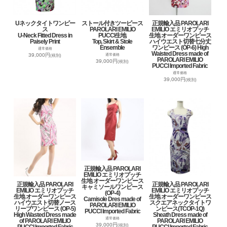
Uネックタイトワンピー
ストール付きツーピース
正規輸入品 PAROLARI
ス
PAROLARI EMILIO
EMILIO エミリオプッチ
U-Neck Fitted Dress in
PUCCI生地
生地 オーダーワンピース
Paisely Print
Top, Skirt & Stole
ハイウエスト切替七分丈
Ensemble
ワンピース (OP-6) High
通常価格
Waisted Dress made of
39,000円
通常価格
(税別)
PAROLARI EMILIO
39,000円
(税別)
PUCCI Imported Fabric
通常価格
39,000円
(税別)
正規輸入品 PAROLARI
EMILIO エミリオプッチ
生地 オーダーワンピース
正規輸入品 PAROLARI
正規輸入品 PAROLARI
キャミソールワンピース
EMILIO エミリオプッチ
EMILIO エミリオプッチ
(OP-4)
生地 オーダーワンピース
生地 オーダーワンピース
Camisole Dres made of
ハイウエスト切替ノース
スクエアネックタイトワ
PAROLARI EMILIO
リーブワンピース (OP-5)
ンピース(TCOP-1Q)
PUCCI Imported Fabric
High Wasted Dress made
Sheath Dress made of
通常価格
of PAROLARI EMILIO
PAROLARI EMILIO
39,000円
(税別)
PUCCI Imported Fabric
PUCCI Imported Fabric