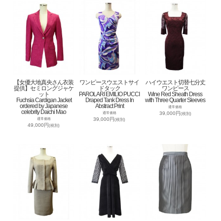
【女優大地真央さん衣装
ワンピースウエストサイ
ハイウエスト切替七分丈
提供】セミロングジャケ
ドタック
ワンピース
ット
PAROLARI EMILIO PUCCI
Wine Red Sheath Dress
Fuchsia Cardigan Jacket
Draped Tank Dress In
with Three Quarter Sleeves
ordered by Japanese
Abstract Print
通常価格
celebrity Daichi Mao
39,000円
通常価格
(税別)
39,000円
通常価格
(税別)
49,000円
(税別)