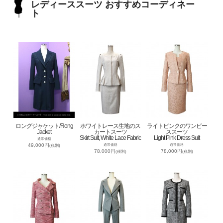
レディーススーツ おすすめコーディネー
ト
ロングジャケット/Rong
ホワイトレース生地のス
ライトピンクのワンピー
Jacket
カートスーツ
ススーツ
Skirt Suit, White Lace Fabric
Light Pink Dress Suit
通常価格
49,000円
通常価格
通常価格
(税別)
78,000円
78,000円
(税別)
(税別)