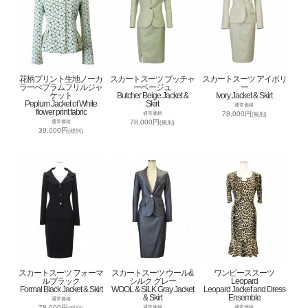
花柄プリント生地ノーカ
スカートスーツ ブッチャ
スカートスーツ アイボリ
ラーぺプラムフリルジャ
ーベージュ
ー
ケット
Butcher Beige Jacket &
Ivory Jacket & Skirt
Peplum Jacket of White
Skirt
通常価格
flower print fabric
78,000円
通常価格
(税別)
78,000円
通常価格
(税別)
39,000円
(税別)
スカートスーツ フォーマ
スカートスーツ ウール&
ワンピーススーツ
ルブラック
シルク グレー
Leopard
Formal Black Jacket & Skirt
WOOL & SILK Gray Jacket
Leopard Jacket and Dress
& Skirt
Ensemble
通常価格
78,000円
通常価格
通常価格