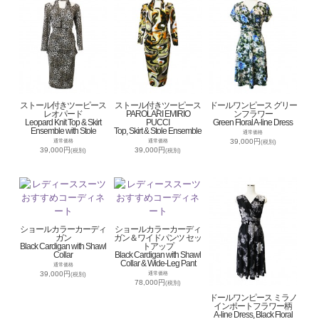
ストール付きツーピース
ストール付きツーピース
ドールワンピース グリー
レオパード
PAROLARI EMIRIO
ンフラワー
Leopard Knit Top & Skirt
PUCCI
Green Floral A-line Dress
Ensemble with Stole
Top, Skirt & Stole Ensemble
通常価格
39,000円
通常価格
通常価格
(税別)
39,000円
39,000円
(税別)
(税別)
ショールカラーカーディ
ショールカラーカーディ
ガン
ガン＆ワイドパンツ セッ
Black Cardigan with Shawl
トアップ
Collar
Black Cardigan with Shawl
Collar & Wide-Leg Pant
通常価格
39,000円
通常価格
(税別)
78,000円
(税別)
ドールワンピース ミラノ
インポートフラワー柄
A-line Dress, Black Floral