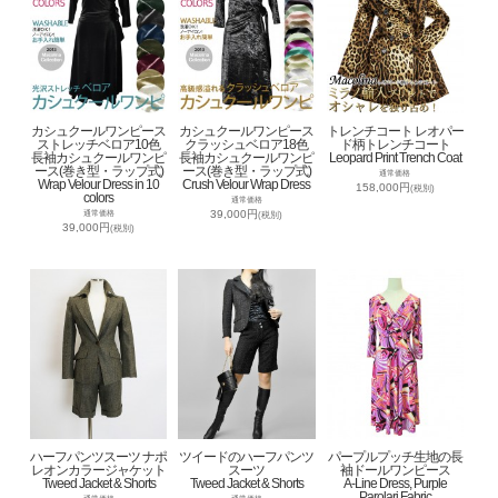
カシュクールワンピース
カシュクールワンピース
トレンチコート レオパー
ストレッチベロア10色
クラッシュベロア18色
ド柄トレンチコート
長袖カシュクールワンピ
長袖カシュクールワンピ
Leopard Print Trench Coat
ース(巻き型・ラップ式)
ース(巻き型・ラップ式)
通常価格
Wrap Velour Dress in 10
Crush Velour Wrap Dress
158,000円
(税別)
colors
通常価格
39,000円
通常価格
(税別)
39,000円
(税別)
ハーフパンツスーツ ナポ
ツイードのハーフパンツ
パープルプッチ生地の長
レオンカラージャケット
スーツ
袖ドールワンピース
Tweed Jacket & Shorts
Tweed Jacket & Shorts
A-Line Dress, Purple
Parolari Fabric