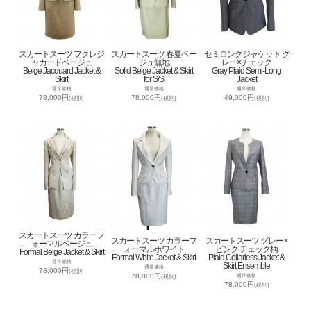
スカートスーツ フクレジ
スカートスーツ 春夏ベー
セミロングジャケット グ
ャカードベージュ
ジュ無地
レー×チェック
Beige Jacquard Jacket &
Solid Beige Jacket & Skirt
Gray Plaid Semi-Long
Skirt
for S/S
Jacket
通常価格
通常価格
通常価格
78,000円
78,000円
49,000円
(税別)
(税別)
(税別)
スカートスーツ カラーフ
スカートスーツ カラーフ
スカートスーツ グレー×
ォーマルベージュ
ォーマルホワイト
ピンク チェック柄
Formal Beige Jacket & Skirt
Formal White Jacket & Skirt
Plaid Collarless Jacket &
通常価格
Skirt Ensemble
通常価格
78,000円
(税別)
78,000円
通常価格
(税別)
78,000円
(税別)