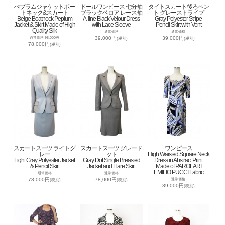
ぺプラムジャケットボー
ドールワンピース 七分袖
タイトスカート後ろベン
トネック&スカート
ブラックベロア レース袖
ト グレーストライプ
Beige Boatneck Peplum
A-line Black Velour Dress
Gray Polyester Stripe
Jacket & Skirt Made of High
with Lace Sleeve
Pencil Skirt with Vent
Quality Silk
通常価格
通常価格
39,000円
39,000円
通常価格 98,000円
(税別)
(税別)
78,000円
(税別)
スカートスーツ ライトグ
スカートスーツ グレード
ワンピース
レー
ット
High Waisted Square Neck
Light Gray Polyester Jacket
Gray Dot Single Breasted
Dress in Abstract Print
& Pencil Skirt
Jacket and Flare Skirt
Made of PAROLARI
EMILIO PUCCI Fabric
通常価格
通常価格
78,000円
78,000円
通常価格
(税別)
(税別)
39,000円
(税別)