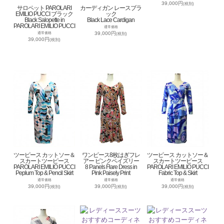
39,000円
(税別)
サロペット PAROLARI
カーディガン レースブラ
EMILIO PUCCI ブラック
ック
Black Salopette in
Black Lace Cardigan
PAROLARI EMILIO PUCCI
通常価格
39,000円
通常価格
(税別)
39,000円
(税別)
ツーピース カットソー＆
ワンピース8枚はぎフレ
ツーピース カットソー＆
スカートツーピース
アー ピンクペイズリー
スカートツーピース
PAROLARI EMILIO PUCCI
8 Panels Flare Dress in
PAROLARI EMILIO PUCCI
Peplum Top & Pencil Skirt
Pink Paisely Print
Fabric Top & Skirt
通常価格
通常価格
通常価格
39,000円
39,000円
39,000円
(税別)
(税別)
(税別)