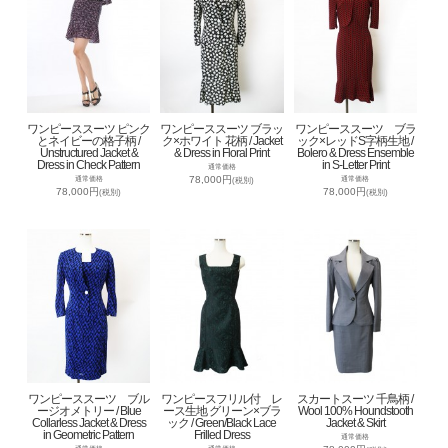
ワンピーススーツ ピンク
ワンピーススーツ ブラッ
ワンピーススーツ ブラ
とネイビーの格子柄 /
ク×ホワイト 花柄 / Jacket
ック×レッドS字柄生地 /
Unstructured Jacket &
& Dress in Floral Print
Bolero & Dress Ensemble
Dress in Check Pattern
in S-Letter Print
通常価格
78,000円
通常価格
通常価格
(税別)
78,000円
78,000円
(税別)
(税別)
ワンピーススーツ ブル
ワンピースフリル付 レ
スカートスーツ 千鳥柄 /
ージオメトリー / Blue
ース生地 グリーン×ブラ
Wool 100% Houndstooth
Collarless Jacket & Dress
ック / Green/Black Lace
Jacket & Skirt
in Geometric Pattern
Frilled Dress
通常価格