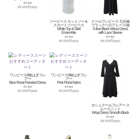
通常価格
39,000円
(税別)
ツーピース カットソー＆
ドールワンピース 七分袖
スカートツーピース
ブラックベロア レース袖
White Top & Skirt
A-line Black Velour Dress
Ensemble
with Lace Sleeve
通常価格
通常価格
39,000円
39,000円
(税別)
(税別)
ワンピース8枚はぎフレ
ワンピース8枚はぎフレ
アー
アー
Blue Floral Paneled Dress
Pink Floral Nylon
通常価格
通常価格
39,000円
39,000円
(税別)
(税別)
カシュクールフレアー ス
ムースニット
Wrap Dress Smooth Black
通常価格
39,000円
(税別)