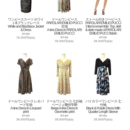
ワンピーススーツ ホワイ
ドールワンピース
ストール付きツーピース
ト&ブラックレース
PAROLARI EMILIO PUCCI
PAROLARI EMILIO PUCCI
White and Blacklace Jacket
生地
3 items ensemble: Top, skirt
& Dress
A-line Dress in PAROLARI
& stole made of PAROLARI
EMILIO PUCCI
EMILIO PUCCI fabric
通常価格
78,000円
通常価格
通常価格
(税別)
39,000円
39,000円
(税別)
(税別)
ドールワンピース レオパ
ドールワンピース 七分袖
バイカラーワンピース 七
ード生地
ベージュ幾何学柄
分袖
A-line Dress in Leopard
Beige A-line Dress in
Black & Purple Dress With
print
Geometric print
Quarter Length Sleeve
通常価格
通常価格
通常価格
39,000円
39,000円
39,000円
(税別)
(税別)
(税別)