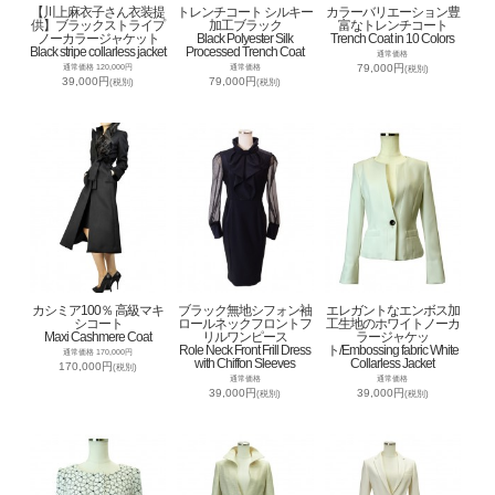
【川上麻衣子さん衣装提
トレンチコート シルキー
カラーバリエーション豊
供】ブラックストライプ
加工ブラック
富なトレンチコート
ノーカラージャケット
Black Polyester Silk
Trench Coat in 10 Colors
Black stripe collarless jacket
Processed Trench Coat
通常価格
79,000円
通常価格 120,000円
通常価格
(税別)
39,000円
79,000円
(税別)
(税別)
カシミア100％ 高級マキ
ブラック無地シフォン袖
エレガントなエンボス加
シコート
ロールネックフロントフ
工生地のホワイトノーカ
Maxi Cashmere Coat
リルワンピース
ラージャケッ
Role Neck Front Frill Dress
ト/Embossing fabric White
通常価格 170,000円
with Chiffon Sleeves
Collarless Jacket
170,000円
(税別)
通常価格
通常価格
39,000円
39,000円
(税別)
(税別)