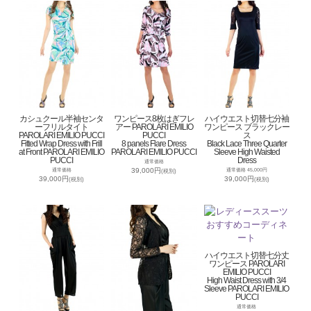
カシュクール半袖センタ
ワンピース8枚はぎフレ
ハイウエスト切替七分袖
ーフリルタイト
アー PAROLARI EMILIO
ワンピース ブラックレー
PAROLARI EMILIO PUCCI
PUCCI
ス
Fitted Wrap Dress with Frill
8 panels Flare Dress
Black Lace Three Quarter
at Front PAROLARI EMILIO
PAROLARI EMILIO PUCCI
Sleeve High Waisted
PUCCI
Dress
通常価格
39,000円
通常価格
通常価格 45,000円
(税別)
39,000円
39,000円
(税別)
(税別)
ハイウエスト切替七分丈
ワンピース PAROLARI
EMILIO PUCCI
High Waist Dress with 3/4
Sleeve PAROLARI EMILIO
PUCCI
通常価格