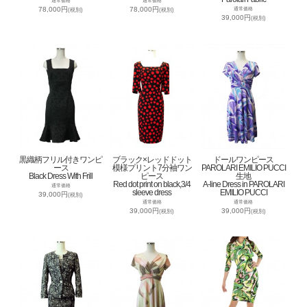
通常価格
通常価格
78,000円
78,000円
通常価格
(税別)
(税別)
39,000円
(税別)
黒織柄フリル付きワンピ
ブラック×レッドドット
ドールワンピース
ース
模様プリント7分袖ワン
PAROLARI EMILIO PUCCI
Black Dress With Frill
ピース
生地
Red dot print on black,3/4
A-line Dress in PAROLARI
通常価格
sleeve dress
EMILIO PUCCI
39,000円
(税別)
通常価格
通常価格
39,000円
39,000円
(税別)
(税別)