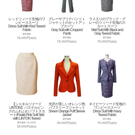
レッドツィード生地のワ
グレーサブリナパンツｘ
ラメ入りのブラック・グ
ンピーススーツ
ジャケットのセットアッ
レーのツィード生地のス
Dress Suit With Red Tweed
プスーツ
カートスーツ
Fabric
Gray Suit with Cropped
Skirt Suit With Black and
Pants
Gray Tweed Fabric
通常価格
78,000円
通常価格
通常価格
(税別)
78,000円
78,000円
(税別)
(税別)
【シャネルツイード
光沢が美しいオレンジ色
ネイビーツィード生地の
LINTON】パステルピン
パフスリーブジャケット
ワンピーススーツ
クのふわふわソフトスカ
Sheen Orange Puff Sleeve
Dress Suit With Navy
ート/Pastel Pink Soft Skirt
Jacket
Tweed Fabric
with LINTON Tweed
通常価格
通常価格
39,000円
78,000円
通常価格 120,000円
(税別)
(税別)
39,000円
(税別)