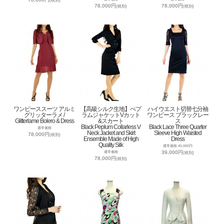
(税別)
78,000円
78,000円
(税別)
(税別)
ワンピーススーツ アルミ
【高級シルク生地】ぺプ
ハイウエスト切替七分袖
グリッターラメ /
ラムジャケットVカット
ワンピース ブラックレー
Glitterlame Bolero & Dress
&スカート
ス
Black Peplum Collarless V
Black Lace Three Quarter
通常価格
Neck Jacket and Skirt
Sleeve High Waisted
78,000円
(税別)
Ensemble Made of High
Dress
Quality Silk
通常価格 45,000円
39,000円
通常価格
(税別)
78,000円
(税別)