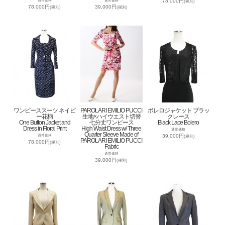
78,000円
通常価格
通常価格
(税別)
78,000円
39,000円
(税別)
(税別)
ワンピーススーツ ネイビ
PAROLARI EMILIO PUCCI
ボレロジャケット ブラッ
ー花柄
生地×ハイウエスト切替
クレース
One Button Jacket and
七分丈ワンピース
Black Lace Bolero
Dress in Floral Print
High Waist Dress w/ Three
通常価格
Quarter Sleeve Made of
39,000円
通常価格
(税別)
PAROLARI EMILIO PUCCI
78,000円
(税別)
Fabric
通常価格
39,000円
(税別)