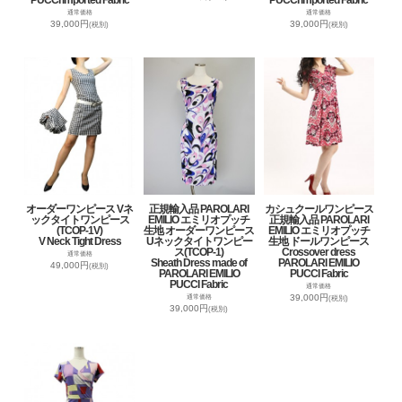
通常価格
通常価格
39,000円
39,000円
(税別)
(税別)
オーダーワンピース Vネ
正規輸入品 PAROLARI
カシュクールワンピース
ックタイトワンピース
EMILIO エミリオプッチ
正規輸入品 PAROLARI
(TCOP-1V)
生地 オーダーワンピース
EMILIO エミリオプッチ
V Neck Tight Dress
Uネックタイトワンピー
生地 ドールワンピース
ス(TCOP-1)
Crossover dress
通常価格
Sheath Dress made of
PAROLARI EMILIO
49,000円
(税別)
PAROLARI EMILIO
PUCCI Fabric
PUCCI Fabric
通常価格
39,000円
通常価格
(税別)
39,000円
(税別)