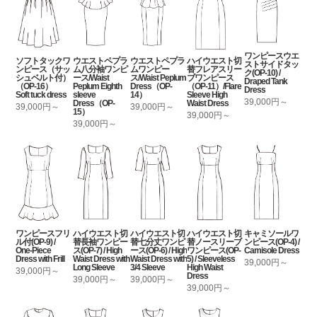
ワンピースウエ
ソフトタックワ
ウエストペプラ
ウエストペプラ
ハイウエスト切
ストサイドタッ
ンピース（サッ
ム八分袖ワンピ
ムワンピー
替フレアスリー
ク(OP-10) /
シュベルト付）
ース/Waist
ス/Waist Peplum
ブワンピース
Draped Tank
（OP-16）
Peplum Eighth
Dress（OP-
（OP-11）/Flare
Dress
Soft tuck dress
sleeve
14）
Sleeve High
39,000円～
Dress（OP-
Waist Dress
39,000円～
39,000円～
15）
39,000円～
39,000円～
ワンピースフリ
ハイウエスト切
ハイウエスト切
ハイウエスト切
キャミソールワ
ル付(OP-9) /
替長袖ワンピー
替七分丈ワンピ
替ノースリーブ
ンピース(OP-4) /
One-Piece
ス(OP-7) / High
ース(OP-6) / High
ワンピース(OP-
Camisole Dress
Dress with Frill
Waist Dress with
Waist Dress with
5) / Sleeveless
39,000円～
Long Sleeve
3/4 Sleeve
High Waist
39,000円～
Dress
39,000円～
39,000円～
39,000円～