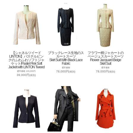
【シャネルツイード
ブラックレース生地のス
フラワー柄ジャカートの
LINTON】パステルピン
カートスーツ
ベージュスカートスーツ
クのふわふわソフトジャ
Skirt Suit With Black Lace
Flower Jacquard Beige
ケット/Pastel Pink Soft
Fabric
Skirt Suit
Jacket with LINTON Tweed
通常価格
通常価格
78,000円
78,000円
通常価格 120,000円
(税別)
(税別)
39,000円
(税別)