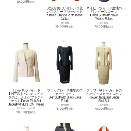
39,000円
(税別)
光沢が美しいオレンジ色
ネイビーツィード生地の
パフスリーブジャケット
ワンピーススーツ
Sheen Orange Puff Sleeve
Dress Suit With Navy
Jacket
Tweed Fabric
通常価格
通常価格
39,000円
78,000円
(税別)
(税別)
【シャネルツイード
ブラックレース生地のス
フラワー柄ジャカートの
LINTON】パステルピン
カートスーツ
ベージュスカートスーツ
クのふわふわソフトジャ
Skirt Suit With Black Lace
Flower Jacquard Beige
ケット/Pastel Pink Soft
Fabric
Skirt Suit
Jacket with LINTON Tweed
通常価格
通常価格
78,000円
78,000円
通常価格 120,000円
(税別)
(税別)
39,000円
(税別)