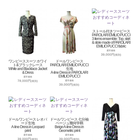
ストール付きツーピース
PAROLARI EMILIO PUCCI
3 items ensemble: Top, skirt
& stole made of PAROLARI
EMILIO PUCCI fabric
通常価格
39,000円
(税別)
ワンピーススーツ ホワイ
ドールワンピース
ト&ブラックレース
PAROLARI EMILIO PUCCI
White and Blacklace Jacket
生地
& Dress
A-line Dress in PAROLARI
EMILIO PUCCI
通常価格
78,000円
通常価格
(税別)
39,000円
(税別)
ドールワンピース レオパ
ドールワンピース 七分袖
ード生地
ベージュ幾何学柄
A-line Dress in Leopard
Beige A-line Dress in
print
Geometric print
通常価格
通常価格
39,000円
39,000円
(税別)
(税別)