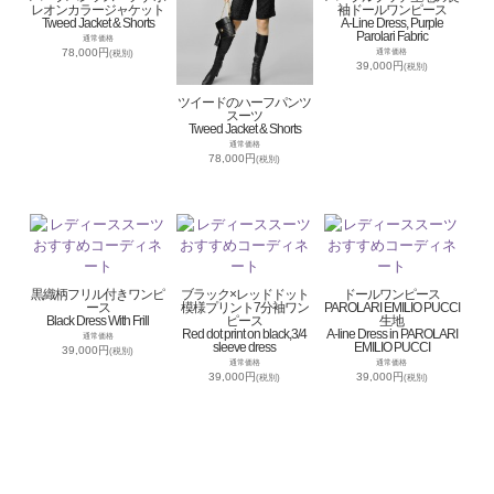
レオンカラージャケット
袖ドールワンピース
Tweed Jacket & Shorts
A-Line Dress, Purple
Parolari Fabric
通常価格
78,000円
通常価格
(税別)
39,000円
(税別)
ツイードのハーフパンツ
スーツ
Tweed Jacket & Shorts
通常価格
78,000円
(税別)
黒織柄フリル付きワンピ
ブラック×レッドドット
ドールワンピース
ース
模様プリント7分袖ワン
PAROLARI EMILIO PUCCI
Black Dress With Frill
ピース
生地
Red dot print on black,3/4
A-line Dress in PAROLARI
通常価格
sleeve dress
EMILIO PUCCI
39,000円
(税別)
通常価格
通常価格
39,000円
39,000円
(税別)
(税別)