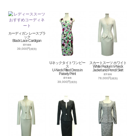
カーディガン レースブラ
ック
Black Lace Cardigan
通常価格
39,000円
(税別)
Uネックタイトワンピー
スカートスーツ ホワイト
ス
White Peplum V-Neck
U-Neck Fitted Dress in
Jacket and Pencil Skirt
Paisely Print
通常価格
78,000円
通常価格
(税別)
39,000円
(税別)