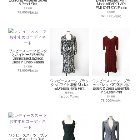
Light Gray Polyester Jacket
Dress in Abstract Print
& Pencil Skirt
Made of PAROLARI
EMILIO PUCCI Fabric
通常価格
78,000円
通常価格
(税別)
39,000円
(税別)
ワンピーススーツ ピンク
とネイビーの格子柄 /
Unstructured Jacket &
Dress in Check Pattern
通常価格
78,000円
(税別)
ワンピーススーツ ブラッ
ワンピーススーツ ブラ
ク×ホワイト 花柄 / Jacket
ック×レッドS字柄生地 /
& Dress in Floral Print
Bolero & Dress Ensemble
in S-Letter Print
通常価格
78,000円
通常価格
(税別)
78,000円
(税別)
ワンピーススーツ ブル
ージオメトリー / Blue