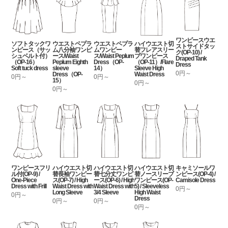
ワンピースウエ
ソフトタックワ
ウエストペプラ
ウエストペプラ
ハイウエスト切
ストサイドタッ
ンピース（サッ
ム八分袖ワンピ
ムワンピー
替フレアスリー
ク(OP-10) /
シュベルト付）
ース/Waist
ス/Waist Peplum
ブワンピース
Draped Tank
（OP-16）
Peplum Eighth
Dress（OP-
（OP-11）/Flare
Dress
Soft tuck dress
sleeve
14）
Sleeve High
0円～
Dress（OP-
Waist Dress
0円～
0円～
15）
0円～
0円～
ワンピースフリ
ハイウエスト切
ハイウエスト切
ハイウエスト切
キャミソールワ
ル付(OP-9) /
替長袖ワンピー
替七分丈ワンピ
替ノースリーブ
ンピース(OP-4) /
One-Piece
ス(OP-7) / High
ース(OP-6) / High
ワンピース(OP-
Camisole Dress
Dress with Frill
Waist Dress with
Waist Dress with
5) / Sleeveless
0円～
Long Sleeve
3/4 Sleeve
High Waist
0円～
Dress
0円～
0円～
0円～