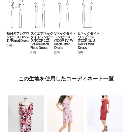
袖付きフレアワ
スクエアネック
Vネックタイト
Uネックタイト
ンピース(OP-S-
タイトワンピー
ワンピース
ワンピース
1) / Flared Dress
ス(TCOP-1Q) /
(TCOP-1V) / V-
(TCOP-1) / U-
Square Neck
Neck Fitted
Neck Fitted
0円～
Fitted Dress
Dress
Dress
0円～
0円～
0円～
この生地を使用したコーディネート一覧