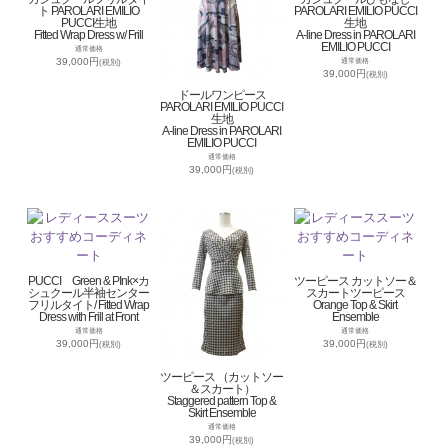
ト PAROLARI EMILIO
PAROLARI EMILIO PUCCI
PUCCI生地
生地
Fitted Wrap Dress w/ Frill
A-line Dress in PAROLARI
EMILIO PUCCI
通常価格
39,000円
通常価格
(税別)
39,000円
(税別)
ドールワンピース
PAROLARI EMILIO PUCCI
生地
A-line Dress in PAROLARI
EMILIO PUCCI
通常価格
39,000円
(税別)
PUCCI Green & PInk×カ
ツーピース カットソー＆
シュクール半袖センター
スカートツーピース
フリルタイト/ Fitted Wrap
Orange Top & Skirt
Dress with Frill at Front
Ensemble
通常価格
通常価格
39,000円
39,000円
(税別)
(税別)
ツーピース （カットソー
＆スカート）
Staggered pattern Top &
Skirt Ensemble
通常価格
39,000円
(税別)