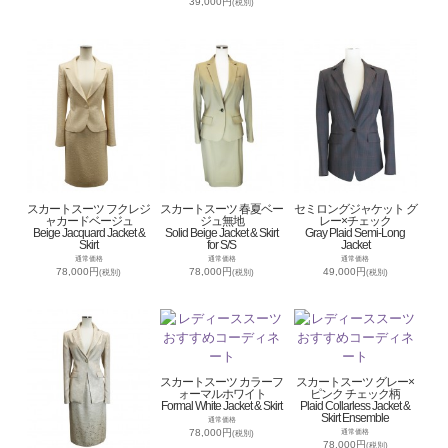
39,000円
(税別)
スカートスーツ フクレジ
スカートスーツ 春夏ベー
セミロングジャケット グ
ャカードベージュ
ジュ無地
レー×チェック
Beige Jacquard Jacket &
Solid Beige Jacket & Skirt
Gray Plaid Semi-Long
Skirt
for S/S
Jacket
通常価格
通常価格
通常価格
78,000円
78,000円
49,000円
(税別)
(税別)
(税別)
スカートスーツ カラーフ
スカートスーツ グレー×
ォーマルホワイト
ピンク チェック柄
Formal White Jacket & Skirt
Plaid Collarless Jacket &
Skirt Ensemble
通常価格
78,000円
通常価格
(税別)
78,000円
(税別)