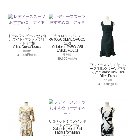
ドールワンピース 七分袖
キュロットパンツ
ホワイト×ブラック ジオ
PAROLARI EMILIO PUCCI
メトリー柄
生地
A-line Dress Abstruct
Culottes in PAROLARI
EMILIO PUCCI
通常価格
39,000円
通常価格
(税別)
39,000円
(税別)
ワンピースフリル付 レ
ース生地 グリーン×ブラ
ック / Green/Black Lace
Frilled Dress
通常価格
39,000円
(税別)
サロペット ミラノインポ
ートフラワー柄
Salopette, Floral Print
Fabric From Milan