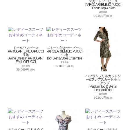
スカートツーピース
PAROLARI EMILIO PUCCI
Fabric Top & Skirt
通常価格
39,000円
(税別)
ドールワンピース
ストール付きツーピース
PAROLARI EMILIO PUCCI
PAROLARI EMILIO PUCCI
生地
生地
A-line Dress in PAROLARI
Top, Skirt & Stole Ensemble
EMILIO PUCCI
通常価格
39,000円
通常価格
(税別)
39,000円
(税別)
ぺプラムフリルカットソ
ー&フレアスカート セッ
トアップ
Peplum Top & Skirt in
Leopard Print
通常価格
39,000円
(税別)
カシュクールフリルタイ
カシュクールひもなし