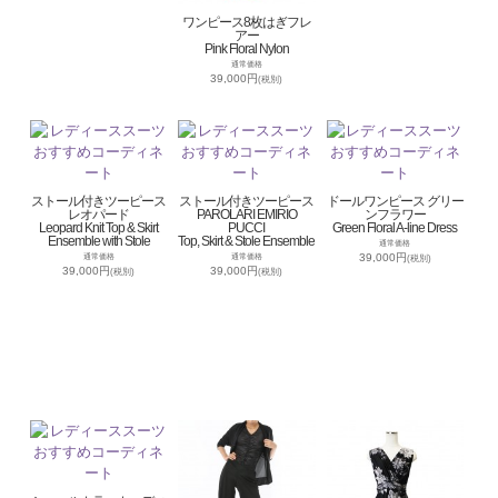
ワンピース8枚はぎフレ
アー
Pink Floral Nylon
通常価格
39,000円
(税別)
ストール付きツーピース
ストール付きツーピース
ドールワンピース グリー
レオパード
PAROLARI EMIRIO
ンフラワー
Leopard Knit Top & Skirt
PUCCI
Green Floral A-line Dress
Ensemble with Stole
Top, Skirt & Stole Ensemble
通常価格
39,000円
通常価格
通常価格
(税別)
39,000円
39,000円
(税別)
(税別)