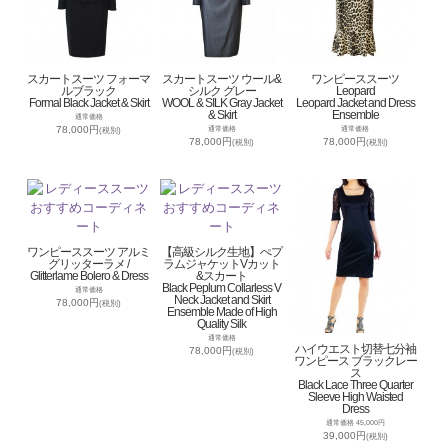
スカートスーツ フォーマ
スカートスーツ ウール&
ワンピーススーツ
ルブラック
シルク グレー
Leopard
Formal Black Jacket & Skirt
WOOL & SILK Gray Jacket
Leopard Jacket and Dress
& Skirt
Ensemble
通常価格
78,000円
通常価格
通常価格
(税別)
78,000円
78,000円
(税別)
(税別)
ワンピーススーツ アルミ
【高級シルク生地】ぺプ
グリッターラメ /
ラムジャケットVカット
Glitterlame Bolero & Dress
&スカート
Black Peplum Collarless V
通常価格
Neck Jacket and Skirt
78,000円
(税別)
Ensemble Made of High
Quality Silk
通常価格
ハイウエスト切替七分袖
78,000円
(税別)
ワンピース ブラックレー
ス
Black Lace Three Quarter
Sleeve High Waisted
Dress
通常価格 45,000円
39,000円
(税別)