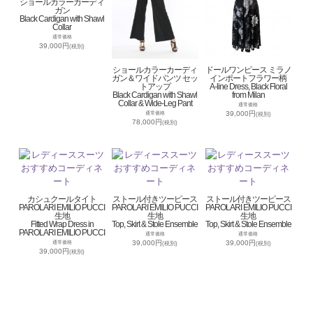
ショールカラーカーディ
ガン
Black Cardigan with Shawl
Collar
通常価格
39,000円
(税別)
ショールカラーカーディ
ドールワンピース ミラノ
ガン＆ワイドパンツ セッ
インポートフラワー柄
トアップ
A-line Dress, Black Floral
Black Cardigan with Shawl
from Milan
Collar & Wide-Leg Pant
通常価格
39,000円
通常価格
(税別)
78,000円
(税別)
カシュクールタイト
ストール付きツーピース
ストール付きツーピース
PAROLARI EMILIO PUCCI
PAROLARI EMILIO PUCCI
PAROLARI EMILIO PUCCI
生地
生地
生地
Fitted Wrap Dress in
Top, Skirt & Stole Ensemble
Top, Skirt & Stole Ensemble
PAROLARI EMILIO PUCCI
通常価格
通常価格
39,000円
39,000円
通常価格
(税別)
(税別)
39,000円
(税別)