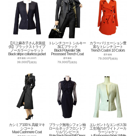
【川上麻衣子さん衣装提
トレンチコート シルキー
カラーバリエーション豊
供】ブラックストライプ
加工ブラック
富なトレンチコート
ノーカラージャケット
Black Polyester Silk
Trench Coat in 10 Colors
Black stripe collarless jacket
Processed Trench Coat
通常価格
79,000円
通常価格 120,000円
通常価格
(税別)
39,000円
79,000円
(税別)
(税別)
カシミア100％ 高級マキ
ブラック無地シフォン袖
エレガントなエンボス加
シコート
ロールネックフロントフ
工生地のホワイトノーカ
Maxi Cashmere Coat
リルワンピース
ラージャケッ
Role Neck Front Frill Dress
ト/Embossing fabric White