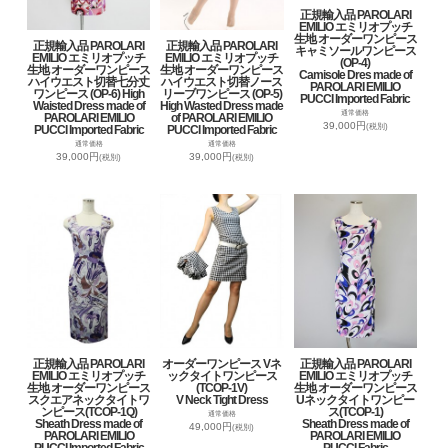
正規輸入品 PAROLARI
EMILIO エミリオプッチ
生地 オーダーワンピース
正規輸入品 PAROLARI
正規輸入品 PAROLARI
キャミソールワンピース
EMILIO エミリオプッチ
EMILIO エミリオプッチ
(OP-4)
生地 オーダーワンピース
生地 オーダーワンピース
Camisole Dres made of
ハイウエスト切替七分丈
ハイウエスト切替ノース
PAROLARI EMILIO
ワンピース (OP-6) High
リーブワンピース (OP-5)
PUCCI Imported Fabric
Waisted Dress made of
High Wasted Dress made
通常価格
PAROLARI EMILIO
of PAROLARI EMILIO
39,000円
(税別)
PUCCI Imported Fabric
PUCCI Imported Fabric
通常価格
通常価格
39,000円
39,000円
(税別)
(税別)
正規輸入品 PAROLARI
オーダーワンピース Vネ
正規輸入品 PAROLARI
EMILIO エミリオプッチ
ックタイトワンピース
EMILIO エミリオプッチ
生地 オーダーワンピース
(TCOP-1V)
生地 オーダーワンピース
スクエアネックタイトワ
V Neck Tight Dress
Uネックタイトワンピー
ンピース(TCOP-1Q)
ス(TCOP-1)
通常価格
Sheath Dress made of
Sheath Dress made of
49,000円
(税別)
PAROLARI EMILIO
PAROLARI EMILIO
PUCCI Imported Fabric
PUCCI Fabric