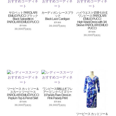
サロペット PAROLARI
カーディガン レースブラ
ハイウエスト切替七分丈
EMILIO PUCCI ブラック
ック
ワンピース PAROLARI
Black Salopette in
Black Lace Cardigan
EMILIO PUCCI
PAROLARI EMILIO PUCCI
High Waist Dress with 3/4
通常価格
Sleeve PAROLARI EMILIO
39,000円
通常価格
(税別)
PUCCI
39,000円
(税別)
通常価格
39,000円
(税別)
ツーピース カットソー＆
ワンピース8枚はぎフレ
スカートツーピース
アー ピンクペイズリー
PAROLARI EMILIO PUCCI
8 Panels Flare Dress in
Peplum Top & Pencil Skirt
Pink Paisely Print
通常価格
通常価格
39,000円
39,000円
(税別)
(税別)
ツーピース カットソー＆