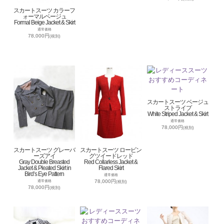
スカートスーツ カラーフ
ォーマルベージュ
Formal Beige Jacket & Skirt
通常価格
78,000円
(税別)
スカートスーツ ベージュ
ストライプ
White Striped Jacket & Skirt
通常価格
78,000円
(税別)
スカートスーツ グレーバ
スカートスーツ ロービン
ーズアイ
グツイードレッド
Gray Double Breasted
Red Collarless Jacket &
Jacket & Pleated Skirt in
Flared Skirt
Bird’s Eye Pattern
通常価格
78,000円
通常価格
(税別)
78,000円
(税別)