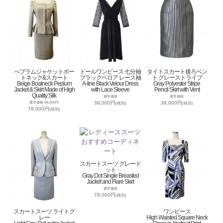
ぺプラムジャケットボー
ドールワンピース 七分袖
タイトスカート後ろベン
トネック&スカート
ブラックベロア レース袖
ト グレーストライプ
Beige Boatneck Peplum
A-line Black Velour Dress
Gray Polyester Stripe
Jacket & Skirt Made of High
with Lace Sleeve
Pencil Skirt with Vent
Quality Silk
通常価格
通常価格
39,000円
39,000円
通常価格 98,000円
(税別)
(税別)
78,000円
(税別)
スカートスーツ グレード
ット
Gray Dot Single Breasted
Jacket and Flare Skirt
通常価格
78,000円
(税別)
スカートスーツ ライトグ
ワンピース
レー
High Waisted Square Neck