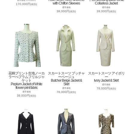
通常価格 170,000円
with Chiffon Sleeves
Collarless Jacket
170,000円
(税別)
通常価格
通常価格
39,000円
39,000円
(税別)
(税別)
花柄プリント生地ノーカ
スカートスーツ ブッチャ
スカートスーツ アイボリ
ラーぺプラムフリルジャ
ーベージュ
ー
ケット
Butcher Beige Jacket &
Ivory Jacket & Skirt
Peplum Jacket of White
Skirt
通常価格
flower print fabric
78,000円
通常価格
(税別)
78,000円
通常価格
(税別)
39,000円
(税別)