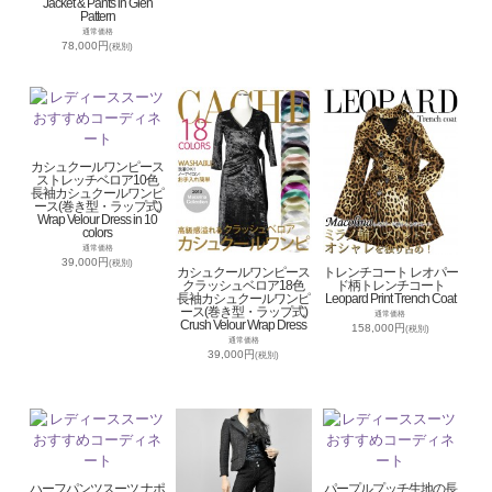
Jacket & Pants in Glen
Pattern
通常価格
78,000円
(税別)
カシュクールワンピース
ストレッチベロア10色
長袖カシュクールワンピ
ース(巻き型・ラップ式)
Wrap Velour Dress in 10
colors
通常価格
39,000円
(税別)
カシュクールワンピース
トレンチコート レオパー
クラッシュベロア18色
ド柄トレンチコート
長袖カシュクールワンピ
Leopard Print Trench Coat
ース(巻き型・ラップ式)
通常価格
Crush Velour Wrap Dress
158,000円
(税別)
通常価格
39,000円
(税別)
ハーフパンツスーツ ナポ
パープルプッチ生地の長