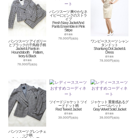
パンツスーツ 爽やかなネ
イビーにピンクのストラ
イプ
Fresh Navy Jacket And
Pants Ensemble in Pink
Stripe
通常価格
78,000円
(税別)
パンツスーツ アイボリー
ワンピーススーツ シャン
とブラックの千鳥格子柄
タンドット
Jacket & Pants in
Shantung Dot Jacket &
Houndstooth Pattern,
Dress
Ivory & Black
通常価格
78,000円
通常価格
(税別)
78,000円
(税別)
ツイードジャケット ツイ
ジャケット 重量感あるグ
ードドット柄
レーベルベット
Red Tweed Jacket
Gray Velvet Solid Jacket
通常価格
通常価格
39,000円
39,000円
(税別)
(税別)
パンツスーツ グレンチェ
ック柄