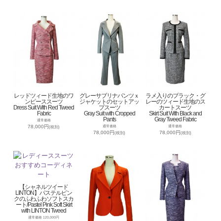
レッドツィード生地のワ
グレーサブリナパンツｘ
ラメ入りのブラック・グ
ンピーススーツ
ジャケットのセットアッ
レーのツィード生地のス
Dress Suit With Red Tweed
プスーツ
カートスーツ
Fabric
Gray Suit with Cropped
Skirt Suit With Black and
Pants
Gray Tweed Fabric
通常価格
78,000円
通常価格
通常価格
(税別)
78,000円
78,000円
(税別)
(税別)
【シャネルツイード
LINTON】パステルピン
クのふわふわソフトスカ
ート/Pastel Pink Soft Skirt
with LINTON Tweed
通常価格 120,000円