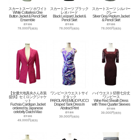
スカートスーツ ホワイト
スカートスーツ ブラック
スカートスーツ シルバー
White Collarless One
レオパード
グレー
Button Jacket & Pencil Skirt
Black Leopard Jacket &
Silver Gray Peplum Jacket
Ensemble
Pencil Skirt
& Pencil Skirt
通常価格
通常価格
通常価格
78,000円
78,000円
78,000円
(税別)
(税別)
(税別)
【女優大地真央さん衣装
ワンピースウエストサイ
ハイウエスト切替七分丈
提供】セミロングジャケ
ドタック
ワンピース
ット
PAROLARI EMILIO PUCCI
Wine Red Sheath Dress
Fuchsia Cardigan Jacket
Draped Tank Dress In
with Three Quarter Sleeves
ordered by Japanese
Abstract Print
通常価格
celebrity Daichi Mao
39,000円
通常価格
(税別)
39,000円
通常価格
(税別)
49,000円
(税別)