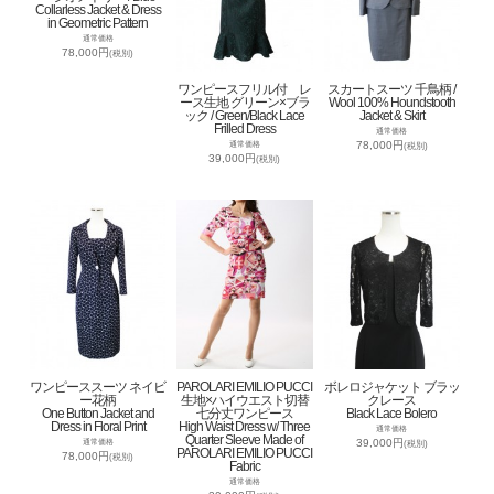
Collarless Jacket & Dress
in Geometric Pattern
通常価格
78,000円
(税別)
ワンピースフリル付 レ
スカートスーツ 千鳥柄 /
ース生地 グリーン×ブラ
Wool 100% Houndstooth
ック / Green/Black Lace
Jacket & Skirt
Frilled Dress
通常価格
78,000円
通常価格
(税別)
39,000円
(税別)
ワンピーススーツ ネイビ
PAROLARI EMILIO PUCCI
ボレロジャケット ブラッ
ー花柄
生地×ハイウエスト切替
クレース
One Button Jacket and
七分丈ワンピース
Black Lace Bolero
Dress in Floral Print
High Waist Dress w/ Three
通常価格
Quarter Sleeve Made of
39,000円
通常価格
(税別)
PAROLARI EMILIO PUCCI
78,000円
(税別)
Fabric
通常価格