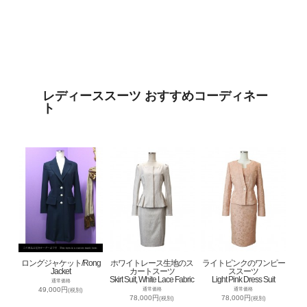
レディーススーツ おすすめコーディネー
ト
ロングジャケット/Rong
ホワイトレース生地のス
ライトピンクのワンピー
Jacket
カートスーツ
ススーツ
Skirt Suit, White Lace Fabric
Light Pink Dress Suit
通常価格
49,000円
通常価格
通常価格
(税別)
78,000円
78,000円
(税別)
(税別)