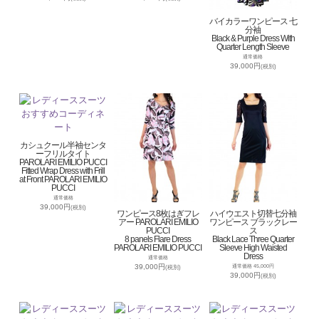
バイカラーワンピース 七
分袖
Black & Purple Dress With
Quarter Length Sleeve
通常価格
39,000円
(税別)
カシュクール半袖センタ
ーフリルタイト
PAROLARI EMILIO PUCCI
Fitted Wrap Dress with Frill
at Front PAROLARI EMILIO
PUCCI
通常価格
39,000円
(税別)
ワンピース8枚はぎフレ
ハイウエスト切替七分袖
アー PAROLARI EMILIO
ワンピース ブラックレー
PUCCI
ス
8 panels Flare Dress
Black Lace Three Quarter
PAROLARI EMILIO PUCCI
Sleeve High Waisted
Dress
通常価格
39,000円
通常価格 45,000円
(税別)
39,000円
(税別)