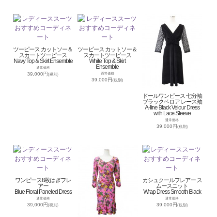
ツーピース カットソー＆
ツーピース カットソー＆
スカートツーピース
スカートツーピース
Navy Top & Skirt Ensemble
White Top & Skirt
Ensemble
通常価格
39,000円
通常価格
(税別)
39,000円
(税別)
ドールワンピース 七分袖
ブラックベロア レース袖
A-line Black Velour Dress
with Lace Sleeve
通常価格
39,000円
(税別)
ワンピース8枚はぎフレ
カシュクールフレアー ス
アー
ムースニット
Blue Floral Paneled Dress
Wrap Dress Smooth Black
通常価格
通常価格
39,000円
39,000円
(税別)
(税別)