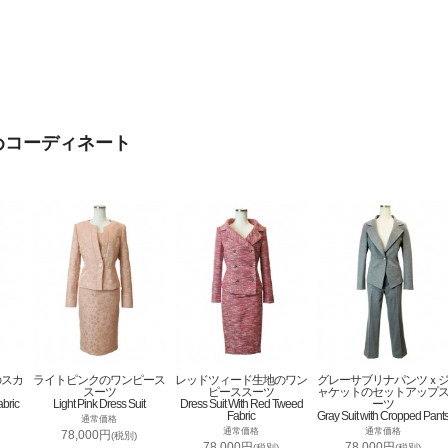
めコーディネート
のスカ
ライトピンクのワンピース
レッドツィード生地のワン
グレーサブリナパンツｘ
スーツ
ピーススーツ
ャケットのセットアップ
abric
Light Pink Dress Suit
Dress Suit With Red Tweed
ーツ
Fabric
Gray Suit with Cropped Pant
通常価格
通常価格
通常価格
78,000円
(税別)
78,000円
78,000円
(税別)
(税別)