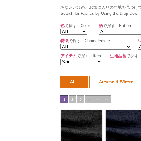
あなただけの、お気に入りの生地を見つけ
Search for Fabrics by Using the Drop-Down 
色
で探す - Color -
柄
で探す - Pattern -
特徴
で探す - Characteristic -
アイテム
で探す - Item -
生地品番
で探す - 
ALL
Autumn & Winter
1
2
3
4
>
>>