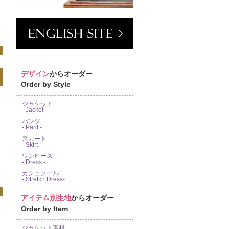
デザイン
からオーダー
Order by Style
ジャケット
- Jacket -
パンツ
- Pant -
スカート
- Skirt -
ワンピース
- Dress -
カシュクール
- Stretch Dress-
アイテム別生地
からオーダー
Order by Item
ジャケット素材