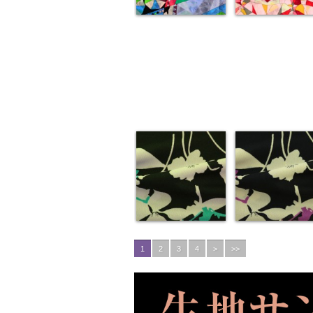
1
2
3
4
>
>>