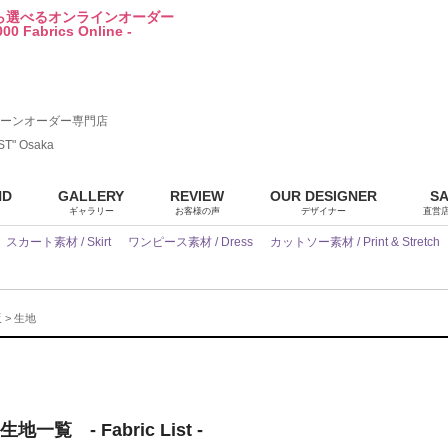
から選べるオンラインオーダー
00 Fabrics Online -
ーンオーダー専門店
ST" Osaka
ND
GALLERY
REVIEW
OUR DESIGNER
S
ギャラリー
お客様の声
デザイナー
直営
スカート素材 / Skirt
ワンピース素材 / Dress
カットソー素材 / Print & Stretch
販
> 生地
 - Fabric List -