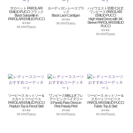
サロペット PAROLARI
カーディガン レースブラ
ハイウエスト切替七分丈
EMILIO PUCCI ブラック
ック
ワンピース PAROLARI
Black Salopette in
Black Lace Cardigan
EMILIO PUCCI
PAROLARI EMILIO PUCCI
High Waist Dress with 3/4
通常価格
Sleeve PAROLARI EMILIO
39,000円
通常価格
(税別)
PUCCI
39,000円
(税別)
通常価格
39,000円
(税別)
ツーピース カットソー＆
ワンピース8枚はぎフレ
ツーピース カットソー＆
スカートツーピース
アー ピンクペイズリー
スカートツーピース
PAROLARI EMILIO PUCCI
8 Panels Flare Dress in
PAROLARI EMILIO PUCCI
Peplum Top & Pencil Skirt
Pink Paisely Print
Fabric Top & Skirt
通常価格
通常価格
通常価格
39,000円
39,000円
39,000円
(税別)
(税別)
(税別)