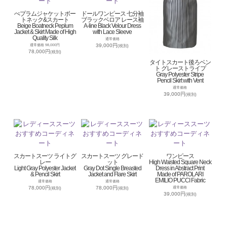
ぺプラムジャケットボー
ドールワンピース 七分袖
トネック&スカート
ブラックベロア レース袖
Beige Boatneck Peplum
A-line Black Velour Dress
Jacket & Skirt Made of High
with Lace Sleeve
Quality Silk
通常価格
39,000円
通常価格 98,000円
(税別)
78,000円
(税別)
タイトスカート後ろベン
ト グレーストライプ
Gray Polyester Stripe
Pencil Skirt with Vent
通常価格
39,000円
(税別)
スカートスーツ ライトグ
スカートスーツ グレード
ワンピース
レー
ット
High Waisted Square Neck
Light Gray Polyester Jacket
Gray Dot Single Breasted
Dress in Abstract Print
& Pencil Skirt
Jacket and Flare Skirt
Made of PAROLARI
EMILIO PUCCI Fabric
通常価格
通常価格
78,000円
78,000円
通常価格
(税別)
(税別)
39,000円
(税別)