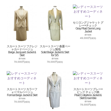
セミロングジャケット グ
レー×チェック
Gray Plaid Semi-Long
Jacket
通常価格
49,000円
(税別)
スカートスーツ フクレジ
スカートスーツ 春夏ベー
ャカードベージュ
ジュ無地
Beige Jacquard Jacket &
Solid Beige Jacket & Skirt
Skirt
for S/S
通常価格
通常価格
78,000円
78,000円
(税別)
(税別)
スカートスーツ カラーフ
スカートスーツ グレー×
ォーマルベージュ
ピンク チェック柄
Formal Beige Jacket & Skirt
Plaid Collarless Jacket &
Skirt Ensemble
通常価格
78,000円
通常価格
(税別)
78,000円
(税別)