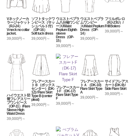
Vネックノーカ
ソフトタックワ
ウエストペプラ
ウエストペプラ
フリルボレロ
ラージャケット
ンピース（サッ
ム八分袖ワンピ
ムワンピー
（RJ-23U）/
（RJ-24）
シュベルト付）
ース/Waist
ス/Waist Peplum
Frill Bolero
V-neck no collar
（OP-16）
Peplum Eighth
Dress（OP-
39,000円～
jacket.
Soft tuck dress
sleeve
14）
Dress（OP-
39,000円～
39,000円～
39,000円～
15）
39,000円～
フレアースカー
フレアースカー
サイドフレアス
トＢ（ボックス
トＡ （DK-10)
カート(DK-9) /
フレアースカー
センター）(DK-
Flare Skirt Type
Side Flare Skirt
トF （DK-17)
12) / Flare Skirt
A
39,000円～
Flare Skirt Type
ハイウエスト切
Type B (center
39,000円～
F
替フレアスリー
pleat)
ブワンピース
39,000円～
39,000円～
（OP-11）/Flare
Sleeve High
Waist Dress
39,000円～