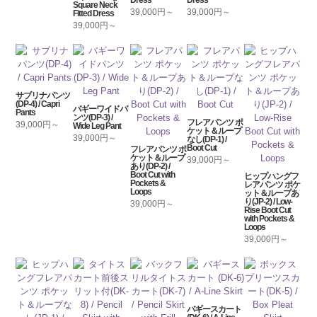
Square Neck
39,000円～
39,000円～
Fitted Dress
39,000円～
サブリナパンツ
(DP-4) / Capri
バギーワイドパ
Pants
ンツ(DP-3) /
フレアパンツ ポ
39,000円～
Wide Leg Pant
ケット＆ループ
39,000円～
なし(DP-1) /
Boot Cut
フレアパンツ ポ
ケット＆ループ
39,000円～
あり(DP-2) /
Boot Cut with
ヒップハングフ
Pockets &
レアパンツ ポケ
Loops
ット＆ループあ
り(JP-2) / Low-
39,000円～
Rise Boot Cut
with Pockets &
Loops
39,000円～
バギースカート