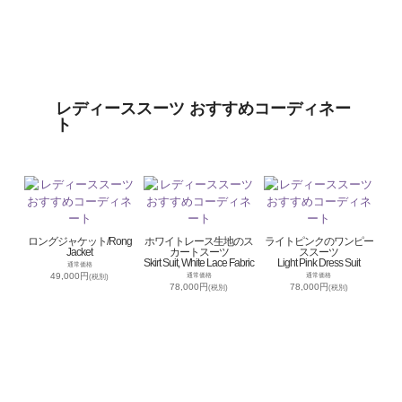
レディーススーツ おすすめコーディネー
ト
ロングジャケット/Rong
ホワイトレース生地のス
ライトピンクのワンピー
Jacket
カートスーツ
ススーツ
Skirt Suit, White Lace Fabric
Light Pink Dress Suit
通常価格
49,000円
通常価格
通常価格
(税別)
78,000円
78,000円
(税別)
(税別)