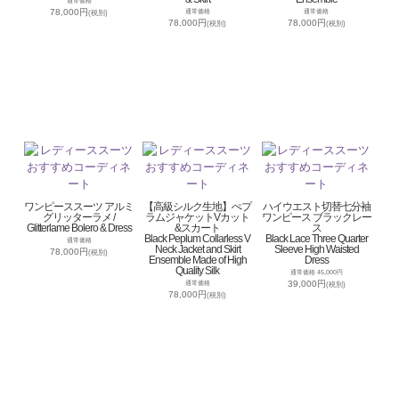
通常価格
78,000円
通常価格
通常価格
(税別)
78,000円
78,000円
(税別)
(税別)
ワンピーススーツ アルミ
【高級シルク生地】ぺプ
ハイウエスト切替七分袖
グリッターラメ /
ラムジャケットVカット
ワンピース ブラックレー
Glitterlame Bolero & Dress
&スカート
ス
Black Peplum Collarless V
Black Lace Three Quarter
通常価格
Neck Jacket and Skirt
Sleeve High Waisted
78,000円
(税別)
Ensemble Made of High
Dress
Quality Silk
通常価格 45,000円
39,000円
通常価格
(税別)
78,000円
(税別)