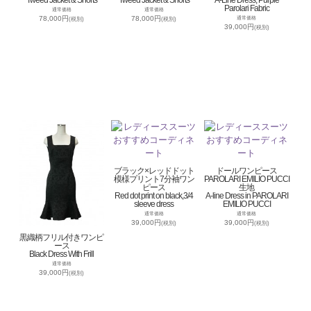
Parolari Fabric
通常価格
通常価格
78,000円
78,000円
通常価格
(税別)
(税別)
39,000円
(税別)
ブラック×レッドドット
ドールワンピース
模様プリント7分袖ワン
PAROLARI EMILIO PUCCI
ピース
生地
Red dot print on black,3/4
A-line Dress in PAROLARI
sleeve dress
EMILIO PUCCI
通常価格
通常価格
39,000円
39,000円
(税別)
(税別)
黒織柄フリル付きワンピ
ース
Black Dress With Frill
通常価格
39,000円
(税別)