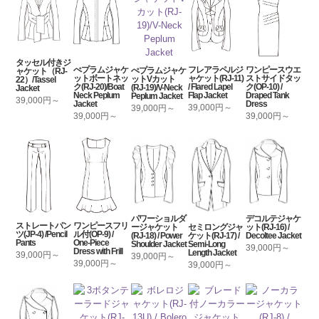
タッセル付きジ
ぺプラムジャケ
フレアラペルジ
ワンピースウエ
ぺプラムジャケ
ャケット（RJ-
ットボートネッ
ャケット(RJ-11)
ストサイドタッ
ットVカット
22）/Tassel
ク(RJ-20)/Boat
/ Flared Lapel
ク(OP-10) /
(RJ-19)/V-Neck
Jacket
Neck Peplum
Flap Jacket
Draped Tank
Peplum Jacket
39,000円～
Jacket
Dress
39,000円～
39,000円～
39,000円～
39,000円～
パワーショルダ
デコルテジャケ
ストレートパン
ワンピースフリ
セミロングジャ
ージャケット
ット(RJ-16) /
ツ(JP-4) /Pencil
ル付(OP-9) /
ケット(RJ-17) /
(RJ-18) / Power
Decoltee Jacket
Pants
One-Piece
Semi-Long
Shoulder Jacket
39,000円～
Dress with Frill
Length Jacket
39,000円～
39,000円～
39,000円～
39,000円～