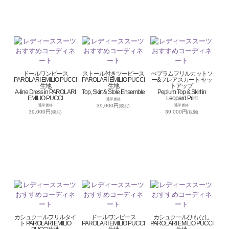
ドールワンピース
ストール付きツーピース
ぺプラムフリルカットソ
PAROLARI EMILIO PUCCI
PAROLARI EMILIO PUCCI
ー&フレアスカート セッ
生地
生地
トアップ
A-line Dress in PAROLARI
Top, Skirt & Stole Ensemble
Peplum Top & Skirt in
EMILIO PUCCI
Leopard Print
通常価格
39,000円
通常価格
通常価格
(税別)
39,000円
39,000円
(税別)
(税別)
カシュクールフリルタイ
ドールワンピース
カシュクールひもなし
ト PAROLARI EMILIO
PAROLARI EMILIO PUCCI
PAROLARI EMILIO PUCCI