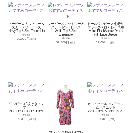
ツーピース カットソー＆
ツーピース カットソー＆
ドールワンピース 七分袖
スカートツーピース
スカートツーピース
ブラックベロア レース袖
Navy Top & Skirt Ensemble
White Top & Skirt
A-line Black Velour Dress
Ensemble
with Lace Sleeve
通常価格
39,000円
通常価格
通常価格
(税別)
39,000円
39,000円
(税別)
(税別)
ワンピース8枚はぎフレ
カシュクールフレアー ス
アー
ムースニット
Blue Floral Paneled Dress
Wrap Dress Smooth Black
通常価格
通常価格
39,000円
39,000円
(税別)
(税別)
ワンピース8枚はぎフレ