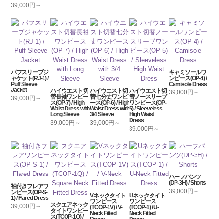
39,000円～
パフスリーブジ
キャミソールワ
ャケット(RJ-1) /
ンピース(OP-4) /
Puff Sleeve
Camisole Dress
Jacket
ハイウエスト切
ハイウエスト切
ハイウエスト切
39,000円～
替長袖ワンピー
替七分丈ワンピ
替ノースリーブ
39,000円～
ス(OP-7) / High
ース(OP-6) / High
ワンピース(OP-
Waist Dress with
Waist Dress with
5) / Sleeveless
Long Sleeve
3/4 Sleeve
High Waist
Dress
39,000円～
39,000円～
39,000円～
ハーフパンツ
(DP-3H) / Shorts
袖付きフレアワ
39,000円～
ンピース(OP-S-
Vネックタイト
Uネックタイト
1) / Flared Dress
ワンピース
ワンピース
スクエアネック
39,000円～
(TCOP-1V) / V-
(TCOP-1) / U-
タイトワンピー
Neck Fitted
Neck Fitted
ス(TCOP-1Q) /
Dress
Dress