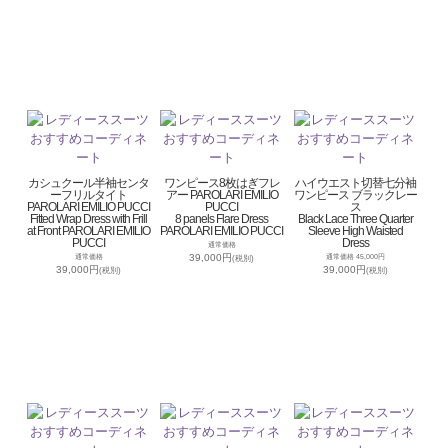
カシュクール半袖センタ
ワンピース8枚はぎフレ
ハイウエスト切替七分袖
ーフリルタイト
アー PAROLARI EMILIO
ワンピース ブラックレー
PAROLARI EMILIO PUCCI
PUCCI
ス
Fitted Wrap Dress with Frill
8 panels Flare Dress
Black Lace Three Quarter
at Front PAROLARI EMILIO
PAROLARI EMILIO PUCCI
Sleeve High Waisted
PUCCI
Dress
通常価格
39,000円
通常価格
通常価格 45,000円
(税別)
39,000円
39,000円
(税別)
(税別)