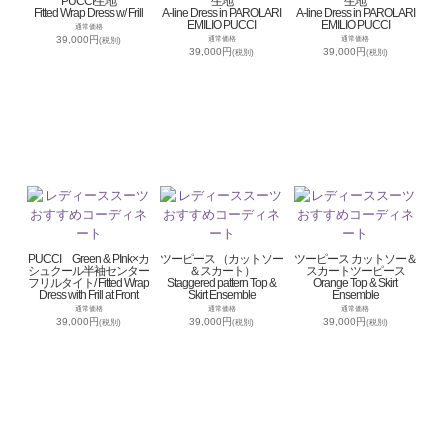
PUCCI生地
生地
生地
Fitted Wrap Dress w/ Frill
A-line Dress in PAROLARI
A-line Dress in PAROLARI
EMILIO PUCCI
EMILIO PUCCI
通常価格
39,000円
通常価格
通常価格
(税別)
39,000円
39,000円
(税別)
(税別)
PUCCI Green & PInk×カ
ツーピース （カットソー
ツーピース カットソー＆
シュクール半袖センター
＆スカート）
スカートツーピース
フリルタイト/ Fitted Wrap
Staggered pattern Top &
Orange Top & Skirt
Dress with Frill at Front
Skirt Ensemble
Ensemble
通常価格
通常価格
通常価格
39,000円
39,000円
39,000円
(税別)
(税別)
(税別)