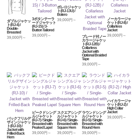
ボレロジャケッ
ト(RJ-13U) /
Bolero
3ボタンテーラ
ノーカラージャ
39,000円～
ダブルジャケッ
ードジャケット
ケット(RJ-8) /
ト(RJ-4) /
(RJ-15) / 3-
Collarless
Double-
Button Tailored
Jacket
Breasted
39,000円～
39,000円～
ブレード付ノー
39,000円～
カラージャケッ
ト(RJ-12B) /
Collarless
Jacket with
Optional Braided
Tape
39,000円～
ハイカラージャ
ケット(RJ-2) /
High Collar
Jacket
ピークドシング
スクエアシング
ラウンドシング
ルジャケット
ルジャケット
ルジャケット
39,000円～
バックフリルデ
(RJ-7) / Single-
(RJ-6) / Single-
(RJ-5) / Single-
ザインジャケッ
Breasted with
Breasted with
Breasted with
ト(RJ-10) /
Peaked Lapel
Square Hem
Round Hem
Jacket with
39,000円～
39,000円～
39,000円～
Frilled-Back
Hem