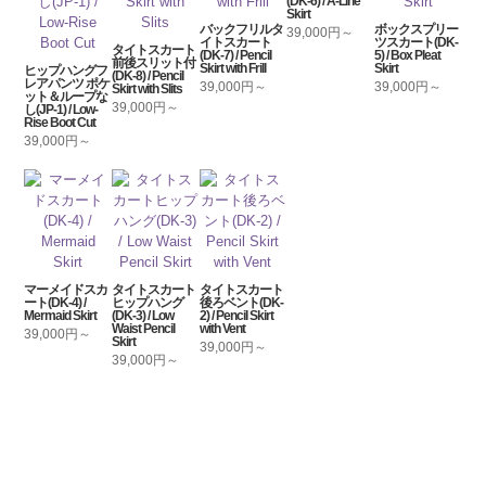
(DK-6) / A-Line
Skirt
バックフリルタ
ボックスプリー
39,000円～
イトスカート
ツスカート(DK-
タイトスカート
(DK-7) / Pencil
5) / Box Pleat
前後スリット付
Skirt with Frill
Skirt
ヒップハングフ
(DK-8) / Pencil
レアパンツ ポケ
39,000円～
39,000円～
Skirt with Slits
ット＆ループな
39,000円～
し(JP-1) / Low-
Rise Boot Cut
39,000円～
マーメイドスカ
タイトスカート
タイトスカート
ート(DK-4) /
ヒップハング
後ろベント(DK-
Mermaid Skirt
(DK-3) / Low
2) / Pencil Skirt
Waist Pencil
with Vent
39,000円～
Skirt
39,000円～
39,000円～