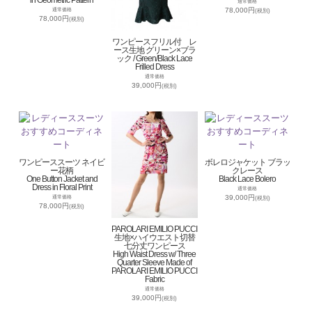
通常価格
78,000円
通常価格
(税別)
78,000円
(税別)
ワンピースフリル付 レ
ース生地 グリーン×ブラ
ック / Green/Black Lace
Frilled Dress
通常価格
39,000円
(税別)
ワンピーススーツ ネイビ
ボレロジャケット ブラッ
ー花柄
クレース
One Button Jacket and
Black Lace Bolero
Dress in Floral Print
通常価格
39,000円
通常価格
(税別)
78,000円
(税別)
PAROLARI EMILIO PUCCI
生地×ハイウエスト切替
七分丈ワンピース
High Waist Dress w/ Three
Quarter Sleeve Made of
PAROLARI EMILIO PUCCI
Fabric
通常価格
39,000円
(税別)