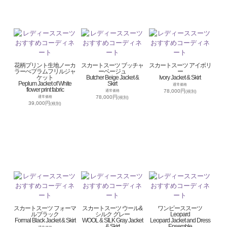
花柄プリント生地ノーカ
スカートスーツ ブッチャ
スカートスーツ アイボリ
ラーぺプラムフリルジャ
ーベージュ
ー
ケット
Butcher Beige Jacket &
Ivory Jacket & Skirt
Peplum Jacket of White
Skirt
通常価格
flower print fabric
78,000円
通常価格
(税別)
78,000円
通常価格
(税別)
39,000円
(税別)
スカートスーツ フォーマ
スカートスーツ ウール&
ワンピーススーツ
ルブラック
シルク グレー
Leopard
Formal Black Jacket & Skirt
WOOL & SILK Gray Jacket
Leopard Jacket and Dress
& Skirt
Ensemble