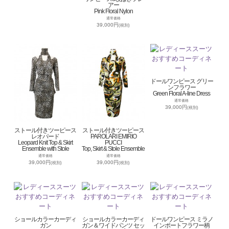
アー
Pink Floral Nylon
通常価格
39,000円
(税別)
ドールワンピース グリー
ンフラワー
Green Floral A-line Dress
通常価格
39,000円
(税別)
ストール付きツーピース
ストール付きツーピース
レオパード
PAROLARI EMIRIO
Leopard Knit Top & Skirt
PUCCI
Ensemble with Stole
Top, Skirt & Stole Ensemble
通常価格
通常価格
39,000円
39,000円
(税別)
(税別)
ショールカラーカーディ
ショールカラーカーディ
ドールワンピース ミラノ
ガン
ガン＆ワイドパンツ セッ
インポートフラワー柄