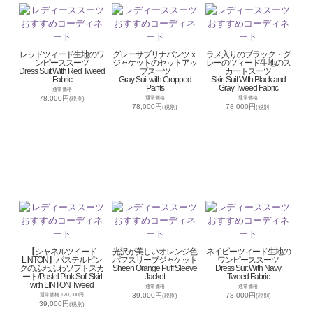
レッドツィード生地のワ
グレーサブリナパンツｘ
ラメ入りのブラック・グ
ンピーススーツ
ジャケットのセットアッ
レーのツィード生地のス
Dress Suit With Red Tweed
プスーツ
カートスーツ
Fabric
Gray Suit with Cropped
Skirt Suit With Black and
Pants
Gray Tweed Fabric
通常価格
78,000円
通常価格
通常価格
(税別)
78,000円
78,000円
(税別)
(税別)
【シャネルツイード
光沢が美しいオレンジ色
ネイビーツィード生地の
LINTON】パステルピン
パフスリーブジャケット
ワンピーススーツ
クのふわふわソフトスカ
Sheen Orange Puff Sleeve
Dress Suit With Navy
ート/Pastel Pink Soft Skirt
Jacket
Tweed Fabric
with LINTON Tweed
通常価格
通常価格
39,000円
78,000円
通常価格 120,000円
(税別)
(税別)
39,000円
(税別)