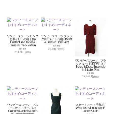
ワンピーススーツ ピンク
ワンピーススーツ ブラッ
とネイビーの格子柄 /
ク×ホワイト 花柄 / Jacket
Unstructured Jacket &
& Dress in Floral Print
Dress in Check Pattern
通常価格
78,000円
通常価格
(税別)
78,000円
(税別)
ワンピーススーツ ブラ
ック×レッドS字柄生地 /
Bolero & Dress Ensemble
in S-Letter Print
通常価格
78,000円
(税別)
ワンピーススーツ ブル
スカートスーツ 千鳥柄 /
ージオメトリー / Blue
Wool 100% Houndstooth
Collarless Jacket & Dress
Jacket & Skirt
in Geometric Pattern