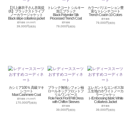
【川上麻衣子さん衣装提
トレンチコート シルキー
カラーバリエーション豊
供】ブラックストライプ
加工ブラック
富なトレンチコート
ノーカラージャケット
Black Polyester Silk
Trench Coat in 10 Colors
Black stripe collarless jacket
Processed Trench Coat
通常価格
79,000円
通常価格 120,000円
通常価格
(税別)
39,000円
79,000円
(税別)
(税別)
カシミア100％ 高級マキ
ブラック無地シフォン袖
エレガントなエンボス加
シコート
ロールネックフロントフ
工生地のホワイトノーカ
Maxi Cashmere Coat
リルワンピース
ラージャケッ
Role Neck Front Frill Dress
ト/Embossing fabric White
通常価格 170,000円
with Chiffon Sleeves
Collarless Jacket
170,000円
(税別)
通常価格
通常価格
39,000円
39,000円
(税別)
(税別)