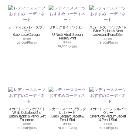
カーディガン レースブラ
Uネックタイトワンピー
スカートスーツ ホワイト
ック
ス
White Peplum V-Neck
Black Lace Cardigan
U-Neck Fitted Dress in
Jacket and Pencil Skirt
Paisely Print
通常価格
通常価格
39,000円
78,000円
通常価格
(税別)
(税別)
39,000円
(税別)
スカートスーツ ホワイト
スカートスーツ ブラック
スカートスーツ シルバー
White Collarless One
レオパード
グレー
Button Jacket & Pencil Skirt
Black Leopard Jacket &
Silver Gray Peplum Jacket
Ensemble
Pencil Skirt
& Pencil Skirt
通常価格
通常価格
通常価格
78,000円
78,000円
78,000円
(税別)
(税別)
(税別)