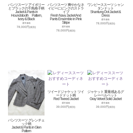
パンツスーツ アイボリー
パンツスーツ 爽やかなネ
ワンピーススーツ シャン
とブラックの千鳥格子柄
イビーにピンクのストラ
タンドット
Jacket & Pants in
イプ
Shantung Dot Jacket &
Houndstooth Pattern,
Fresh Navy Jacket And
Dress
Ivory & Black
Pants Ensemble in Pink
通常価格
Stripe
78,000円
通常価格
(税別)
78,000円
通常価格
(税別)
78,000円
(税別)
ツイードジャケット ツイ
ジャケット 重量感あるグ
ードドット柄
レーベルベット
Red Tweed Jacket
Gray Velvet Solid Jacket
通常価格
通常価格
39,000円
39,000円
(税別)
(税別)
パンツスーツ グレンチェ
ック柄
Jacket & Pants in Glen
Pattern