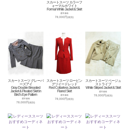
スカートスーツ カラーフ
ォーマルホワイト
Formal White Jacket & Skirt
通常価格
78,000円
(税別)
スカートスーツ グレーバ
スカートスーツ ロービン
スカートスーツ ベージュ
ーズアイ
グツイードレッド
ストライプ
Gray Double Breasted
Red Collarless Jacket &
White Striped Jacket & Skirt
Jacket & Pleated Skirt in
Flared Skirt
通常価格
Bird’s Eye Pattern
78,000円
通常価格
(税別)
78,000円
通常価格
(税別)
78,000円
(税別)