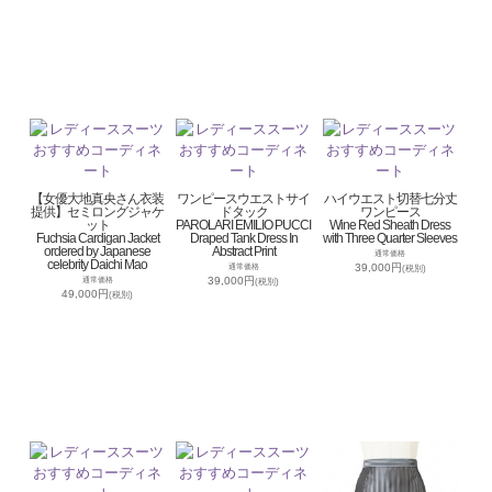
【女優大地真央さん衣装
ワンピースウエストサイ
ハイウエスト切替七分丈
提供】セミロングジャケ
ドタック
ワンピース
ット
PAROLARI EMILIO PUCCI
Wine Red Sheath Dress
Fuchsia Cardigan Jacket
Draped Tank Dress In
with Three Quarter Sleeves
ordered by Japanese
Abstract Print
通常価格
celebrity Daichi Mao
39,000円
通常価格
(税別)
39,000円
通常価格
(税別)
49,000円
(税別)