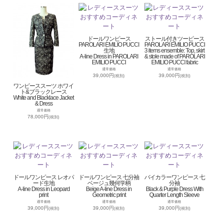
ドールワンピース
ストール付きツーピース
PAROLARI EMILIO PUCCI
PAROLARI EMILIO PUCCI
生地
3 items ensemble: Top, skirt
A-line Dress in PAROLARI
& stole made of PAROLARI
EMILIO PUCCI
EMILIO PUCCI fabric
通常価格
通常価格
39,000円
39,000円
(税別)
(税別)
ワンピーススーツ ホワイ
ト&ブラックレース
White and Blacklace Jacket
& Dress
通常価格
78,000円
(税別)
ドールワンピース レオパ
ドールワンピース 七分袖
バイカラーワンピース 七
ード生地
ベージュ幾何学柄
分袖
A-line Dress in Leopard
Beige A-line Dress in
Black & Purple Dress With
print
Geometric print
Quarter Length Sleeve
通常価格
通常価格
通常価格
39,000円
39,000円
39,000円
(税別)
(税別)
(税別)