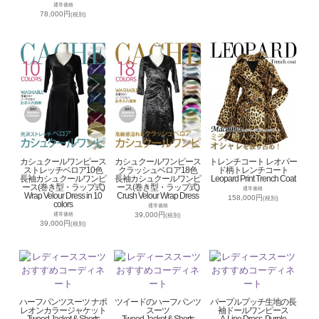
通常価格
78,000円
(税別)
カシュクールワンピース
カシュクールワンピース
トレンチコート レオパー
ストレッチベロア10色
クラッシュベロア18色
ド柄トレンチコート
長袖カシュクールワンピ
長袖カシュクールワンピ
Leopard Print Trench Coat
ース(巻き型・ラップ式)
ース(巻き型・ラップ式)
通常価格
Wrap Velour Dress in 10
Crush Velour Wrap Dress
158,000円
(税別)
colors
通常価格
39,000円
通常価格
(税別)
39,000円
(税別)
ハーフパンツスーツ ナポ
ツイードのハーフパンツ
パープルプッチ生地の長
レオンカラージャケット
スーツ
袖ドールワンピース
Tweed Jacket & Shorts
Tweed Jacket & Shorts
A-Line Dress, Purple