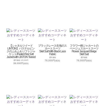
【シャネルツイード
ブラックレース生地のス
フラワー柄ジャカートの
LINTON】パステルピン
カートスーツ
ベージュスカートスーツ
クのふわふわソフトジャ
Skirt Suit With Black Lace
Flower Jacquard Beige
ケット/Pastel Pink Soft
Fabric
Skirt Suit
Jacket with LINTON Tweed
通常価格
通常価格
78,000円
78,000円
通常価格 120,000円
(税別)
(税別)
39,000円
(税別)