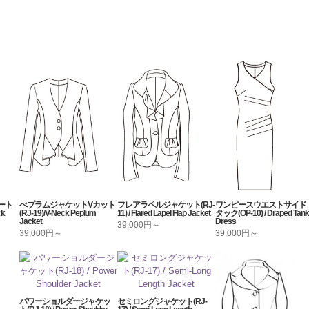
ート
ぺプラムジャケットVカット
フレアラペルジャケット(RJ-
ワンピースウエストサイド
ck
(RJ-19)/V-Neck Peplum
11) / Flared Lapel Flap Jacket
タック(OP-10) / Draped Tank
Jacket
Dress
39,000円～
39,000円～
39,000円～
パワーショルダージャケッ
セミロングジャケット(RJ-