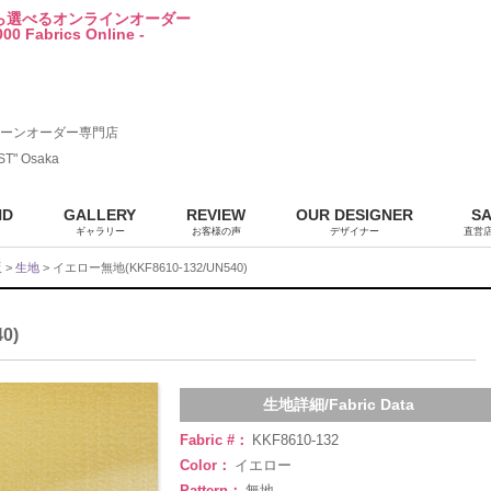
から選べるオンラインオーダー
00 Fabrics Online -
ーンオーダー専門店
ST" Osaka
ND
GALLERY
REVIEW
OUR DESIGNER
S
ギャラリー
お客様の声
デザイナー
直営
販
>
生地
> イエロー無地(KKF8610-132/UN540)
0)
生地詳細/Fabric Data
Fabric #：
KKF8610-132
Color：
イエロー
Pattern：
無地