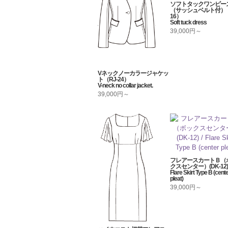
ソフトタックワンピー
（サッシュベルト付）（
16）
Soft tuck dress
39,000円～
Vネックノーカラージャケッ
ト（RJ-24）
V-neck no collar jacket.
39,000円～
フレアースカートＢ（
クスセンター）(DK-12) 
Flare Skirt Type B (cent
pleat)
39,000円～