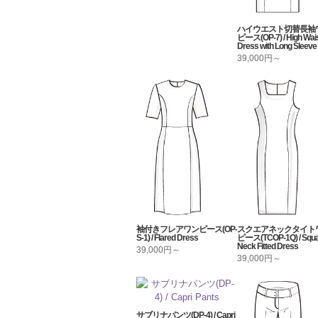
ハイウエスト切替長袖
ピース(OP-7) / High Wai
Dress with Long Sleeve
39,000円～
袖付きフレアワンピース(OP-
スクエアネックタイト
S-1) / Flared Dress
ピース(TCOP-1Q) / Squa
Neck Fitted Dress
39,000円～
39,000円～
サブリナパンツ(DP-4) / Capri