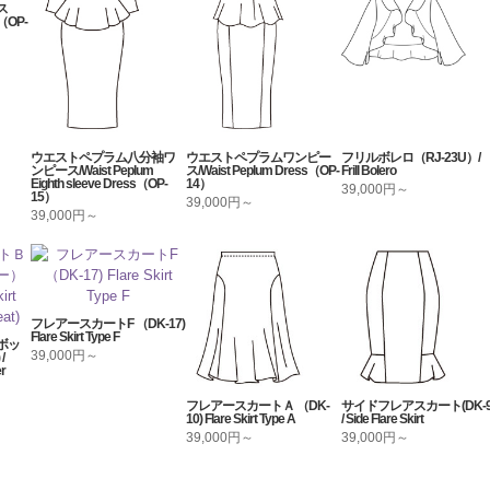
ス
OP-
ウエストペプラム八分袖ワ
ウエストペプラムワンピー
フリルボレロ（RJ-23U）/
ンピース/Waist Peplum
ス/Waist Peplum Dress（OP-
Frill Bolero
Eighth sleeve Dress（OP-
14）
39,000円～
15）
39,000円～
39,000円～
フレアースカートF （DK-17)
Flare Skirt Type F
ボッ
39,000円～
/
er
フレアースカートＡ （DK-
サイドフレアスカート(DK-9
10) Flare Skirt Type A
/ Side Flare Skirt
39,000円～
39,000円～