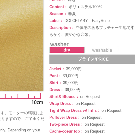
Content：
ポリエステル100％
Season：
春夏
Label：
DOLCELABY、FairyRose
Description：
立体感のあるブッチャー生地で柔
らかく、爽やかな印象。
プライス/PRICE
Jacket：
39,000円
Pant：
39,000円
Skirt：
39,000円
Dress：
39,000円
Shirt& Blouse：
on Request
Wrap Dress：
on Request
Tight Wrap Dress w/ frills：
on Request
ます。モニターの環境によ
Pullover Dress：
on Request
なりますので、ご了承くだ
Two-piece Dress：
on Request
only. Depending on your
Cache-coeur top：
on Request