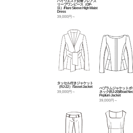
ハイウエスト切替フレアス
リーブワンピース（OP-
11）/Flare Sleeve High Waist
Dress
39,000円～
タッセル付きジャケット
（RJ-22）/Tassel Jacket
ぺプラムジャケットボ
ネック(RJ-20)/Boat Ne
39,000円～
Peplum Jacket
39,000円～