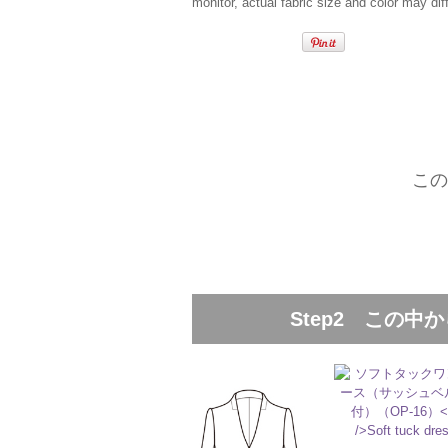
monitor, actual fabric size and color may diff
この
Step2 この