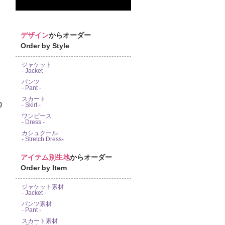
デザイン
からオーダー
Order by Style
ジャケット
- Jacket -
パンツ
- Pant -
スカート
)
- Skirt -
ワンピース
- Dress -
カシュクール
- Stretch Dress-
アイテム別生地
からオーダー
Order by Item
ジャケット素材
- Jacket -
パンツ素材
- Pant -
スカート素材